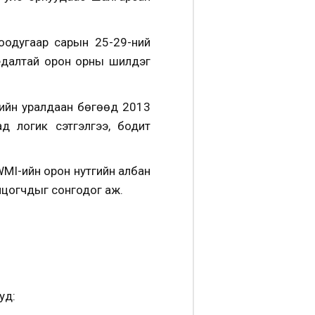
одугаар сарын 25-29-ний
медалтай орон орны шилдэг
ийн уралдаан бөгөөд 2013
д логик сэтгэлгээ, бодит
WMI-ийн орон нутгийн албан
лцогчдыг сонгодог аж.
уд: