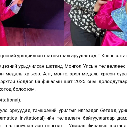
ээний урьдчилсан шатны шалгаруулалтад Г.Хүслэн алтан 
мцээний урьдчилсан шатанд Монгол Улсын төлөөллөөс н
тан медаль хүртжээ. Алт, мөнгө, хүрэл медаль хүртсэн су
эрхтэй болдог ба финалын шат 2025 оны долоодугаар 
хотод болох юм.
tational):
н улс орнуудад тэмцээний урилгыг илгээдэг бөгөөд урил
matics Invitational)-ийн төлөөлөгч байгууллагаар д
атны шалгаруулалтаар сонгодог. Улмаар финалын шатан