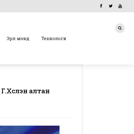
Эрүүл мэнд
Технологи
.Хүслэн алтан