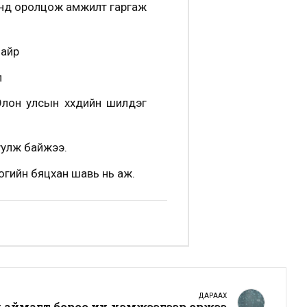
энд оролцож амжилт гаргаж
байр
л
он улсын хүүхдийн шилдэг
уулж байжээ.
оогийн бяцхан шавь нь аж.
ДАРААХ
өл аймагт бороо их хэмжээгээр оржээ