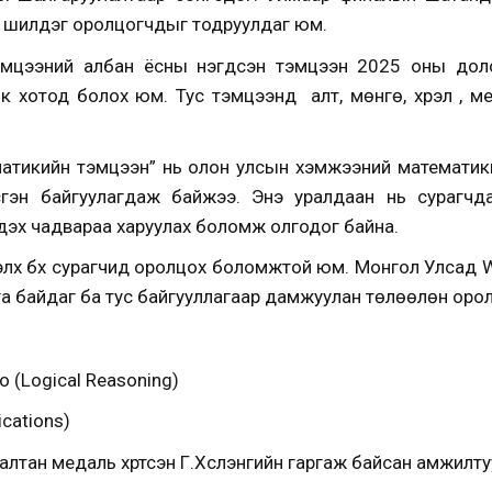
өн, шилдэг оролцогчдыг тодруулдаг юм.
эмцээний албан ёсны нэгдсэн тэмцээн 2025 оны доло
ок хотод болох юм. Тус тэмцээнд алт, мөнгө, хүрэл , 
атикийн тэмцээн” нь олон улсын хэмжээний математик
үсгэн байгуулагдаж байжээ. Энэ уралдаан нь сурагчда
дэх чадвараа харуулах боломж олгодог байна.
тэлх бүх сурагчид оролцох боломжтой юм. Монгол Улсад 
а байдаг ба тус байгууллагаар дамжуулан төлөөлөн оро
 (Logical Reasoning)
cations)
алтан медаль хүртсэн Г.Хүслэнгийн гаргаж байсан амжилту