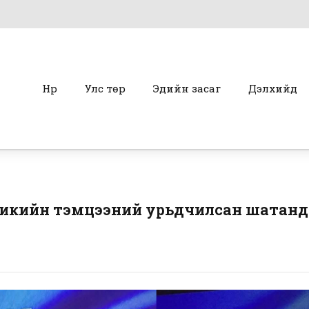
Нүүр
Улс төр
Эдийн засаг
Дэлхийд
кийн тэмцээний урьдчилсан шатанд Г