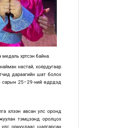
медаль хүртсэн байна.
айман настай, хоёрдугаар
рагчид дараагийн шат болох
сарын 25–29-ний өдрүүдэд
га хүлээн авсан улс оронд
амжуулан тэмцээнд оролцох
д улс орнуудаас шалгарсан