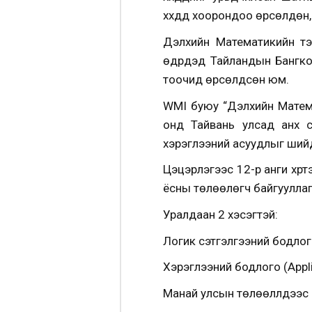
хүүхдүүд хоорондоо өрсөлд
Дэлхийн Математикийн т
өдрүүдэд Тайландын Бангк
тоочид өрсөлдсөн юм.
WMI буюу “Дэлхийн Матем
онд Тайвань улсад анх ү
хэрэглээний асуудлыг ший
Цэцэрлэгээс 12-р анги хүр
ёсны төлөөлөгч байгууллаг
Уралдаан 2 хэсэгтэй:
Логик сэтгэлгээний бодлого
Хэрэглээний бодлого (Appli
Манай улсын төлөөллүүдээс 