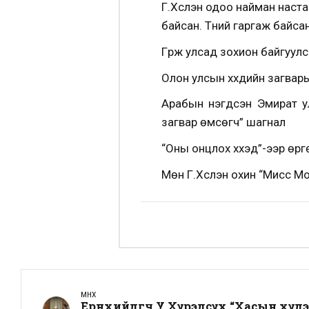
Г.Хүслэн одоо найман нас
байсан. Түүний гаргаж байс
Гүрж улсад зохион байгуулс
Олон улсын хүүхдийн загвар
Арабын нэгдсэн Эмират у
загвар өмсөгч” шагнал
“Оны онцлох хүүхэд”-ээр ө
Мөн Г.Хүслэн охин “Мисс Мо
ӨМНӨХ
Ерөнхийлөгч У.Хүрэлсүх “Хасын хүл