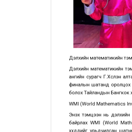
Дэлхийн математикийн тэмц
Дэлхийн математикийн тэ
ангийн сурагч Г.Хүслэн ал
финалын шатанд оролцох 
болох Тайландын Бангкок 
WMI (World Mathematics Invi
Энэхүү тэмцээн нь дэлхий
байрлах WMI (World Mathe
хүүхдүүдийг урьдчилсан ш