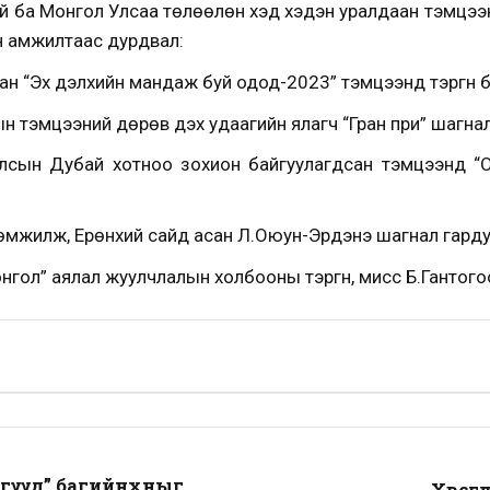
тай ба Монгол Улсаа төлөөлөн хэд хэдэн уралдаан тэмцэ
ан амжилтаас дурдвал:
ан “Эх дэлхийн мандаж буй одод-2023” тэмцээнд тэргүүн 
ын тэмцээний дөрөв дэх удаагийн ялагч “Гран при” шагна
лсын Дубай хотноо зохион байгуулагдсан тэмцээнд “Ол
ргөмжилж, Ерөнхий сайд асан Л.Оюун-Эрдэнэ шагнал гард
нгол” аялал жуулчлалын холбооны тэргүүн, мисс Б.Гантог
эгүүд” багийнхныг
Хөвсг