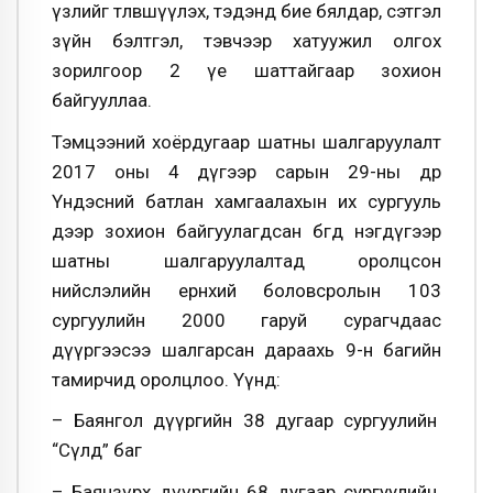
үзлийг төлөвшүүлэх, тэдэнд бие бялдар, сэтгэл
зүйн бэлтгэл, тэвчээр хатуужил олгох
зорилгоор 2 үе шаттайгаар зохион
байгууллаа.
Тэмцээний хоёрдугаар шатны шалгаруулалт
2017 оны 4 дүгээр сарын 29-ны өдөр
Үндэсний батлан хамгаалахын их сургууль
дээр зохион байгуулагдсан бөгөөд нэгдүгээр
шатны шалгаруулалтад оролцсон
нийслэлийн ерөнхий боловсролын 103
сургуулийн 2000 гаруй сурагчдаас
дүүргээсээ шалгарсан дараахь 9-н багийн
тамирчид оролцлоо. Үүнд:
– Баянгол дүүргийн 38 дугаар сургуулийн
“Сүлд” баг
– Баянзүрх дүүргийн 68 дугаар сургуулийн