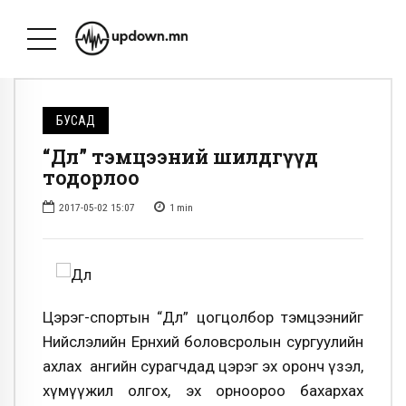
БУСАД
“Дөл” тэмцээний шилдгүүд
тодорлоо
2017-05-02 15:07
1
min
Цэрэг-спортын “Дөл” цогцолбор тэмцээнийг
Нийслэлийн Ерөнхий боловсролын сургуулийн
ахлах ангийн сурагчдад цэрэг эх оронч үзэл,
хүмүүжил олгох, эх орноороо бахархах