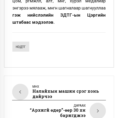
цом, өргөмжлөл, алт, мөнгө, хүрэл медалиар
энгэрээ мялааж, мөнгөн шагналаар шагнууллаа
гэж нийслэлийн ЗДТГ-ын Цэргийн
штабаас мэдээлэв.
НЗДТГ
ӨМНӨХ
Налайхын машин сүрэг хонь
дайрчээ
ДАРААХ
“Архигүй өдөр”-өөр 30 хүн
баригджээ