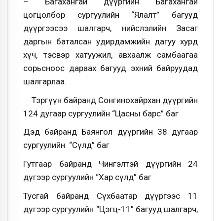
– Багахангай дүүргийн Багахангай
цогцолбор сургуулийн “Ялалт” багууд
дүүргээсээ шалгарч, нийслэлийн Засаг
даргын баталсан удирдамжийн дагуу хурд
хүч, тэсвэр хатуужил, авхаалж самбаагаа
сорьсноос дараах багууд эхний байруудад
шалгарлаа.
Тэргүүн байранд Сонгинохайрхан дүүргийн
124 дугаар сургуулийн “Цасны барс” баг
Дэд байранд Баянгол дүүргийн 38 дугаар
сургуулийн “Сүлд” баг
Гутгаар байранд Чингэлтэй дүүргийн 24
дүгээр сургуулийн “Хар сүлд” баг
Тусгай байранд Сүхбаатар дүүргээс 11
дүгээр сургуулийн “Цэгц-11” багууд шалгарч,