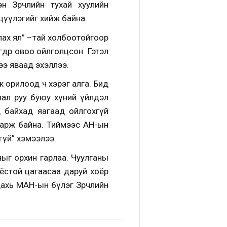
эн Зөрчлийн тухай хуулийн
цүүлэгийг хийж байна.
члах ял” –тай холбоотойгоор
дөр овоо ойлголцсон. Гэтэл
ээ яваад эхэллээ.
ж орилоод ч хэрэг алга. Бид
лал руу буюу хүний үйлдэл
д байхад яагаад ойлгохгүй
 харж байна. Тиймээс АН-ын
гүй” хэмээлээ.
ыг орхин гарлаа. Чуулганы
х ёстой цагаасаа даруй хоёр
дахь МАН-ын бүлэг Зөрчлийн