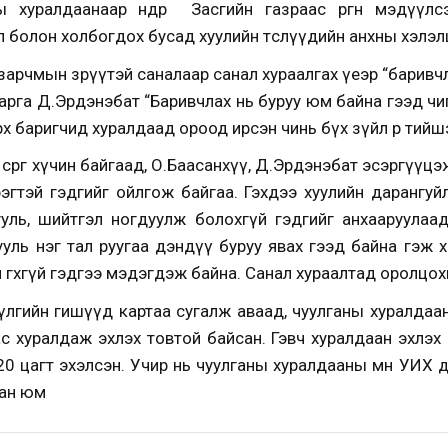
хуралдаанаар өнөөдөр Засгийн газраас өргөн мэдүүлс
өл болон холбогдох бусад хуулийн төслүүдийн анхны хэлэл
 зарчмын зөрүүтэй саналаар санал хураалгах үеэр “барив
рга Д.Эрдэнэбат “Баривчлах нь буруу юм байна гээд өчиг
рх баригчид хуралдаад ороод ирсэн чинь бүх зүйл өөр тийш
өрөг хүчин байгаад, О.Баасанхүү, Д.Эрдэнэбат эсэргүүцэ
рэгтэй гэдгийг ойлгож байгаа. Гэхдээ хуулийн дарангуй
уль, шийтгэл ногдуулж болохгүй гэдгийг анхааруулаа
ууль нэг тал руугаа дэндүү буруу явах гээд байна гэж
 өгөхгүй гэдгээ мэдэгдэж байна. Санал хураалтад оролцох
лгийн гишүүд картаа сугалж аваад, чуулганы хуралдаан
гаас хуралдаж эхлэх товтой байсан. Гэвч хуралдаан эхлэ
20 цагт эхэлсэн. Учир нь чуулганы хуралдааны өмнө УИХ 
сан юм