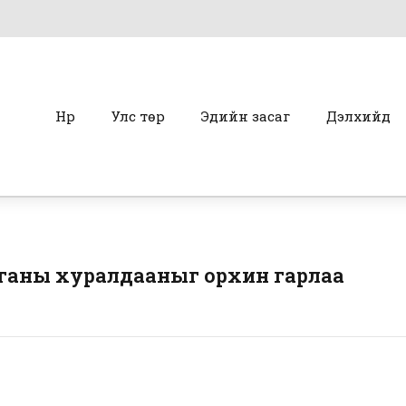
Нүүр
Улс төр
Эдийн засаг
Дэлхийд
лганы хуралдааныг орхин гарлаа