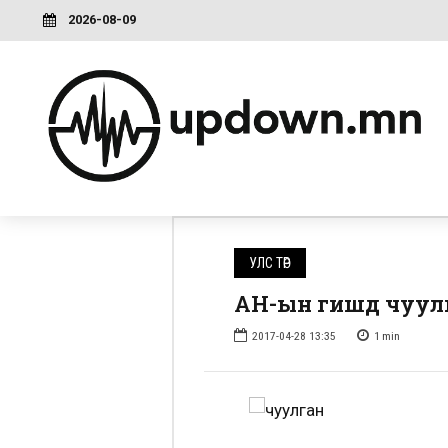
2026-08-09
УЛС ТӨР
АН-ын гишүүд чуу
2017-04-28 13:35
1
min