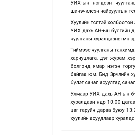
УИХ-ын нэгдсэн чуулганы 
шинэчилсэн найруулгын төс
Хуулийн төсөлтэй холбоотой
УИХ дахь АН-ын бүлгийн да
чуулганы хуралдааны өмнө э
Тиймээс чуулганы танхимд с
хариуцлага, дэг журам хэ
болгонд ямар нэгэн торгу
байгаа юм. Бид Зөрчлийн х
бүлэг санал асуулгад санал
Улмаар УИХ дахь АН-ын бү
хуралдаан өнөөдөр 10:00 ца
цаг гаруйн дараа буюу 13:
хуулийн асуудлаар хуралд