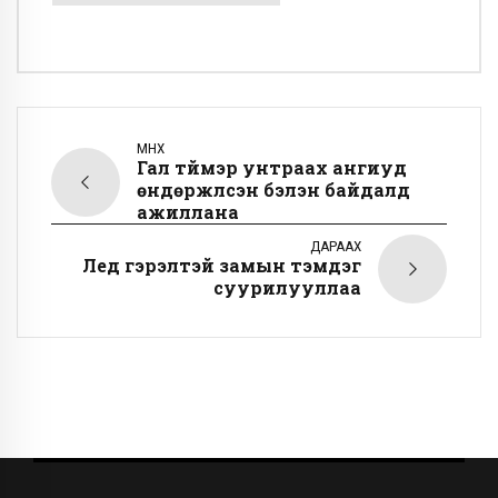
ӨМНӨХ
Гал түймэр унтраах ангиуд
өндөржүүлсэн бэлэн байдалд
ажиллана
ДАРААХ
Лед гэрэлтэй замын тэмдэг
суурилууллаа