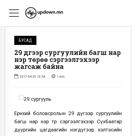
БУСАД
29 дүгээр сургуулийн багш нар
нэр төрөө сэргээлгэхээр
жагсаж байна
2017-04-25 16:38
1
min
Ерөнхий боловсролын 29 дүгээр сургуулийн
багш нар нэр төрөө сэргээлгэхээр Сүхбаатар
дүүргийн цагдаагийн нэгдүгээр хэлтэсийн