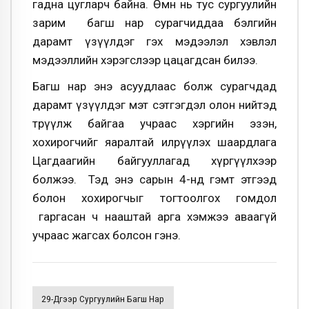
гадна цугларч байна. Өмнө нь тус сургуулийн
зарим багш нар сурагчиддаа бэлгийн
дарамт үзүүлдэг гэх мэдээлэл хэвлэл
мэдээллийн хэрэгслээр цацагдсан билээ.
Багш нар энэ асуудлаас болж сурагчдад
дарамт үзүүлдэг мэт сэтгэгдэл олон нийтэд
төрүүлж байгаа учраас хэргийн эзэн,
хохирогчийг яаралтай илрүүлэх шаардлага
Цагдаагийн байгууллагад хүргүүлхээр
болжээ. Тэд энэ сарын 4-нд гэмт этгээд
болон хохирогчыг тогтоолгох гомдол
гаргасан ч нааштай арга хэмжээ аваагүй
учраас жагсах болсон гэнэ.
29-Дүгээр Сургуулийн Багш Нар