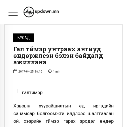
БУСАД
Гал түймэр унтраах ангиуд
өндөржүүлсэн бэлэн байдалд
ажиллана
2017-04-25 16:10
1
min
Хаврын хуурайшилтын үед иргэдийн
санамсар болгоомжгүй үйлдлээс шалтгаалан
ой, хээрийн түймэр гарах эрсдэл өндөр