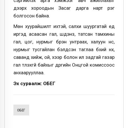
сэргийлэх арга хэмжээг авч ажиллахыг
дээрх хороодын Засаг дарга нарт үүрэг
болгосон байна.
Мөн хуурайшилт ихтэй, салхи шуургатай үед
иргэд асаасан гал, шүдэнз, татсан тамхины
гал, цог, нурмыг бүрэн унтраах, халуун үнс,
нурмыг тусгайлан бэлдсэн таглаа бүхий нүх,
саванд хийж, ой, хээр болон ил задгай газар
гал түлэхгүй байхыг дүүргийн Онцгой комиссоос
анхаарууллаа.
Эх сурвалж: ОБЕГ
ОБЕГ