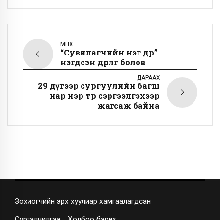
ӨМНӨХ
“Сувилагчийн нэг өдөр”
нэгдсэн өдөрлөг болов
ДАРААХ
29 дүгээр сургуулийн багш
нар нэр төрөө сэргээлгэхээр
жагсаж байна
Зохиогчийн эрх хуулиар хамгаалагдсан
Сурталчилгаа
Холбоо барих