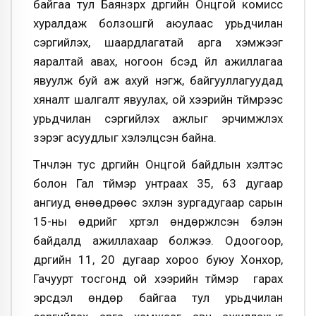
байгаа тул Баянзүрх дүүргийн Онцгой комисс
хуралдаж болзошгүй аюулаас урьдчилан
сэргийлэх, шаардлагатай арга хэмжээг
яаралтай авах, ногоон бүсэд үйл ажиллагаа
явуулж буй аж ахуй нэгж, байгууллагуудад
хяналт шалгалт явуулах, ой хээрийн түймрээс
урьдчилан сэргийлэх ажлыг эрчимжүүлэх
зэрэг асуудлыг хэлэлцсэн байна.
Түүнчлэн тус дүүргийн Онцгой байдлын хэлтэс
болон Гал түймэр унтраах 35, 63 дугаар
ангиуд өнөөдрөөс эхлэн зургадугаар сарын
15-ны өдрийг хүртэл өндөржүүлсэн бэлэн
байдалд ажиллахаар болжээ. Одоогоор,
дүүргийн 11, 20 дугаар хороо буюу Хонхор,
Гачуурт тосгонд ой хээрийн түймэр гарах
эрсдэл өндөр байгаа тул урьдчилан