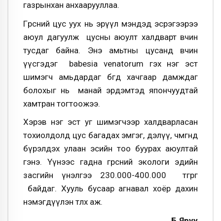
газрынхан анхаарууллаа.
Гөрөөсний цус уух нь эрүүл мэндэд эсрэгээрээ
аюул дагуулж цусны аюулт халдварт өвчин
тусдаг байна. Энэ амьтны цусанд өвчин
үүсгэдэг babesia venatorum гэх нэг эст
шимэгч амьдардаг бөгөөд хачгаар дамждаг
болохыг нь манай эрдэмтэд япончуудтай
хамтран тогтоожээ.
Хэрэв нэг эст уг шимэгчээр халдварласан
тохиолдолд цус багадах эмгэг, дэлүү, чөмгөнд
бүрэлдэх улаан эсийн тоо буурах аюултай
гэнэ. Үүнээс гадна гөрөөсний экологи эдийн
засгийн үнэлгээ 230.000-400.000 төгрөг
байдаг. Хууль бусаар агнавал хоёр дахин
нэмэгдүүлэн төлөх аж.
Б.Яруу