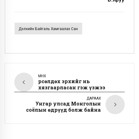
Дэлхийн Байгаль Хамгаалах Сан
ӨМНӨХ
Өрсөлдөх эрхийг нь
хязгаарласан гэж үзжээ
ДАРААХ
Унгар улсад Монголын
соёлын өдрүүд болж байна