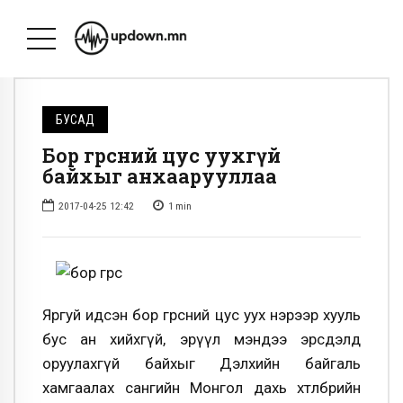
БУСАД
Бор гөрөөсний цус уухгүй
байхыг анхаарууллаа
2017-04-25 12:42
1
min
Яргуй идсэн бор гөрөөсний цус уух нэрээр хууль
бус ан хийхгүй, эрүүл мэндээ эрсдэлд
оруулахгүй байхыг Дэлхийн байгаль
хамгаалах сангийн Монгол дахь хөтөлбөрийн