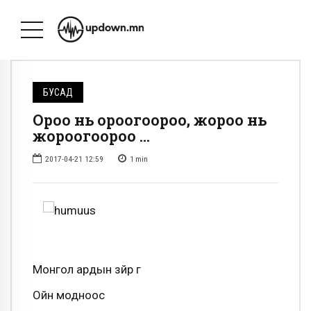
БУСАД
Ороо нь ороогоороо, жороо нь
жороогоороо …
2017-04-21 12:59
1
min
Монгол ардын зүйр үг
Ойн модноос