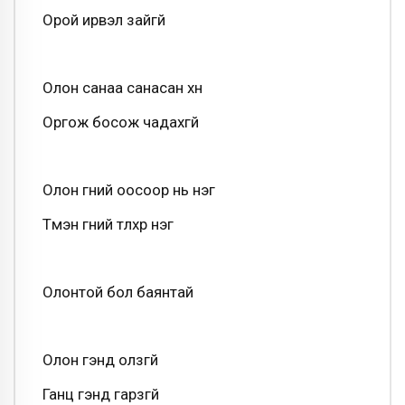
Орой ирвэл зайгүй
Олон санаа санасан хүн
Оргож босож чадахгүй
Олон үгний оосоор нь нэг
Түмэн үгний түлхүүр нэг
Олонтой бол баянтай
Олон үгэнд олзгүй
Ганц үгэнд гарзгүй