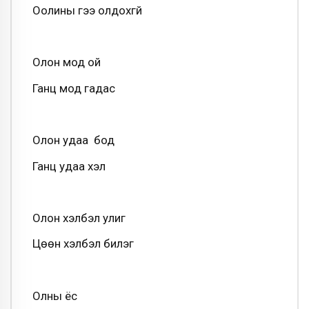
Оолины гээ олдохгүй
Олон мод ой
Ганц мод гадас
Олон удаа бод
Ганц удаа хэл
Олон хэлбэл улиг
Цөөн хэлбэл билэг
Олны ёс