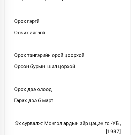
Орох гэргүй
Оочих аягагүй
Орох тэнгэрийн орой цоорхой
Орсон бурын шил цорхой
Орох үүдээ олоод
Гарах үүдээ бүү март
Эх сурвалж: Монгол ардын зүйр цэцэн үгс.-УБ.,
[1987]