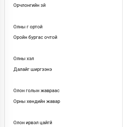
Орчлонгийн зүй
Олны үг ортой
Оройн бургас очтой
Олны хэл
Далайг ширгээнэ
Олон голын жавраас
Орны хөндийн жавар
Олон ирвэл цайгүй