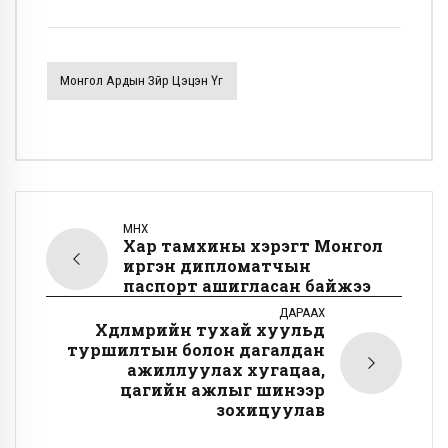
Монгол Ардын Зүйр Цэцэн Үг
ӨМНӨХ
Хар тамхины хэрэгт Монгол
иргэн дипломатчын
паспорт ашигласан байжээ
ДАРААХ
Хөдөлмөрийн тухай хуульд
туршилтын болон дагалдан
ажиллуулах хугацаа,
цагийн ажлыг шинээр
зохицуулав