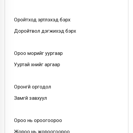
Оройтход эртлэхэд бэрх
Доройтвол дэгжихэд бэрх
Ороо морийг уургаар
Ууртай хүнийг аргаар
Оронгүй оргодол
Замгүй завхуул
Ороо нь ороогоороо
Жороо нь жороогоороо