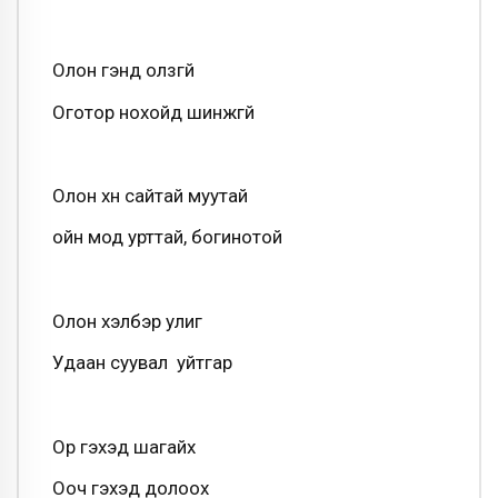
Олон үгэнд олзгүй
Оготор нохойд шинжгүй
Олон хүн сайтай муутай
ойн мод урттай, богинотой
Олон хэлбэр үулиг
Удаан суувал уйтгар
Ор үгэхэд шагайх
Ооч гэхэд долоох