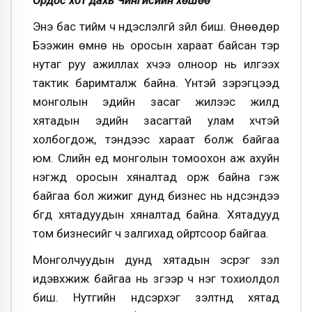
Ордос хот дахь Чингисийн хөшөө
Энэ бас тийм ч үндэслэлгүй зүйл биш. Өнөөдөр
Бээжин өмнө нь оросын хараат байсан тэр
нутаг руу ажиллах хүчээ олноор нь илгээх
тактик баримталж байна. Үүнтэй зэрэгцээд
монголын эдийн засаг жилээс жилд
хятадын эдийн засагтай улам хүчтэй
холбогдож, тэндээс хараат болж байгаа
юм. Сүүлийн үед монголын томоохон аж ахуйн
нэгжүүд оросын хяналтад орж байна гэж
байгаа бол жижиг дунд бизнес нь үндсэндээ
бүгд хятадуудын хяналтад байна. Хятадууд
том бизнесийг ч залгихад ойртсоор байгаа.
Монголчуудын дунд хятадын эсрэг үзэл
идэвхжиж байгаа нь зүгээр ч нэг тохиолдол
биш. Нутгийн үндсэрхэг үзэлтнүүд хятад