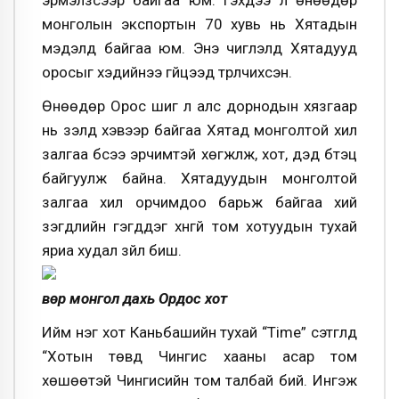
эрмэлзсээр байгаа юм. Гэхдээ л өнөөдөр
монголын экспортын 70 хувь нь Хятадын
мэдэлд байгаа юм. Энэ чиглэлд Хятадууд
оросыг хэдийнээ гүйцээд түрүүлчихсэн.
Өнөөдөр Орос шиг л алс дорнодын хязгаар
нь зэлүүд хэвээр байгаа Хятад монголтой хил
залгаа бүсээ эрчимтэй хөгжүүлж, хот, дэд бүтэц
байгуулж байна. Хятадуудын монголтой
залгаа хил орчимдоо барьж байгаа хий
үзэгдлийн гэгддэг хүнгүй том хотуудын тухай
яриа худал зүйл биш.
Өвөр монгол дахь Ордос хот
Ийм нэг хот Каньбашийн тухай “Time” сэтгүүлд
“Хотын төвд Чингис хааны асар том
хөшөөтэй Чингисийн том талбай бий. Ингэж