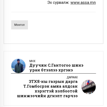
Эх сурвалж:
www.assa.mn
Монгол
ӨМНӨХ
Дуучин С.Гантогоо шинэ
уран бүтээлээ хүргэнэ
ДАРААХ
ЗТХЯ-ны газрын дарга
Т.Гомбосүрэн амиа алдсан
хэрэгтэй холбоотой
шинжээчийн дүгнэлт гарчээ