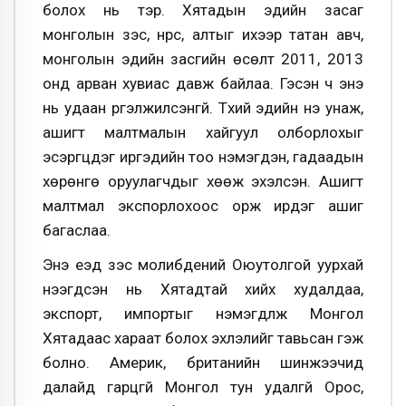
болох нь тэр. Хятадын эдийн засаг
монголын зэс, нүүрс, алтыг ихээр татан авч,
монголын эдийн засгийн өсөлт 2011, 2013
онд арван хувиас давж байлаа. Гэсэн ч энэ
нь удаан үргэлжилсэнгүй. Түүхий эдийн үнэ унаж,
ашигт малтмалын хайгуул олборлохыг
эсэргүүцдэг иргэдийн тоо нэмэгдэн, гадаадын
хөрөнгө оруулагчдыг хөөж эхэлсэн. Ашигт
малтмал экспорлохоос орж ирдэг ашиг
багаслаа.
Энэ үеэд зэс молибдений Оюутолгой уурхай
нээгдсэн нь Хятадтай хийх худалдаа,
экспорт, импортыг нэмэгдүүлж Монгол
Хятадаас хараат болох эхлэлийг тавьсан гэж
болно. Америк, британийн шинжээчид
далайд гарцгүй Монгол тун удалгүй Орос,