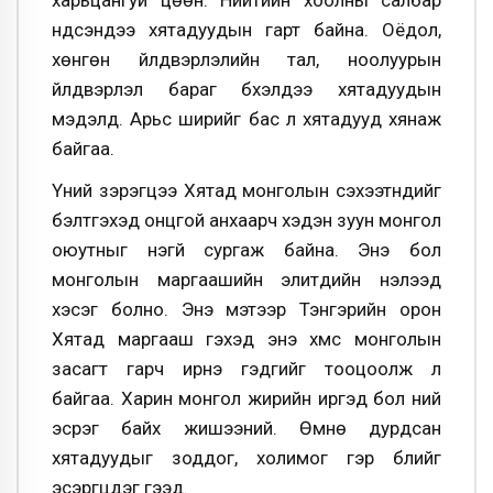
үндсэндээ хятадуудын гарт байна. Оёдол,
хөнгөн үйлдвэрлэлийн тал, ноолуурын
үйлдвэрлэл бараг бүхэлдээ хятадуудын
мэдэлд. Арьс ширийг бас л хятадууд хянаж
байгаа.
Үүний зэрэгцээ Хятад монголын сэхээтнүүдийг
бэлтгэхэд онцгой анхаарч хэдэн зуун монгол
оюутныг үнэгүй сургаж байна. Энэ бол
монголын маргаашийн элитүүдийн нэлээд
хэсэг болно. Энэ мэтээр Тэнгэрийн орон
Хятад маргааш гэхэд энэ хүмүүс монголын
засагт гарч ирнэ гэдгийг тооцоолж л
байгаа. Харин монгол жирийн иргэд бол үүний
эсрэг байх жишээний. Өмнө дурдсан
хятадуудыг зоддог, холимог гэр бүлийг
эсэргүүцдэг гээд.