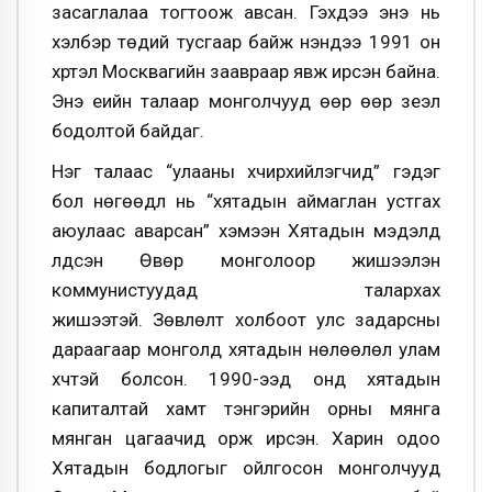
засаглалаа тогтоож авсан. Гэхдээ энэ нь
хэлбэр төдий тусгаар байж үнэндээ 1991 он
хүртэл Москвагийн заавраар явж ирсэн байна.
Энэ үеийн талаар монголчууд өөр өөр үзеэл
бодолтой байдаг.
Нэг талаас “улааны хүчирхийлэгчид” гэдэг
бол нөгөөдүүл нь “хятадын аймаглан устгах
аюулаас аварсан” хэмээн Хятадын мэдэлд
үлдсэн Өвөр монголоор жишээлэн
коммунистуудад талархах
жишээтэй. Зөвлөлт холбоот улс задарсны
дараагаар монголд хятадын нөлөөлөл улам
хүчтэй болсон. 1990-ээд онд хятадын
капиталтай хамт тэнгэрийн орны мянга
мянган цагаачид орж ирсэн. Харин одоо
Хятадын бодлогыг ойлгосон монголчууд