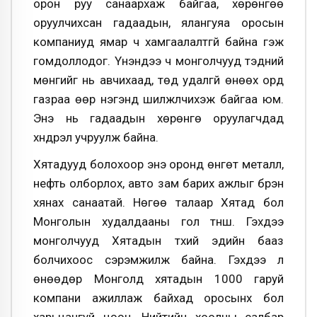
орон руу санаархаж байгаа, хөрөнгөө
оруулчихсан гадаадын, ялангуяа оросын
компаниуд ямар ч хамгаалалтгүй байна гэж
гомдоллодог. Үнэндээ ч монголчууд тэдний
мөнгийг нь авчихаад, төд удалгүй өнөөх орд
газраа өөр нэгэнд шилжүүлчихэж байгаа юм.
Энэ нь гадаадын хөрөнгө оруулагчдад
хүндрэл учруулж байна.
Хятадууд болохоор энэ оронд өнгөт металл,
нефть олборлох, авто зам барих ажлыг бүрэн
хянах санаатай. Нөгөө талаар Хятад бол
Монголын худалдааны гол түнш. Гэхдээ
монголчууд Хятадын түүхий эдийн бааз
болчихоос сэрэмжилж байна. Гэхдээ л
өнөөдөр Монголд хятадын 1000 гаруй
компани ажиллаж байхад оросынх бол
харьцангуй цөөн. Нийтийн хоолны салбар