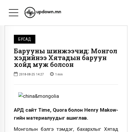
БУСАД
Барууны шинжээчид: Монгол
хэдийнээ Хятадын баруун
хойд муж болсон
2018-08-25 14:27
1
min
АРД сайт Time, Quora болон Henry Makow-
гийн материалуудыг ашиглав.
Монголын бэлгэ тэмдэг, бахархлыг Хятад