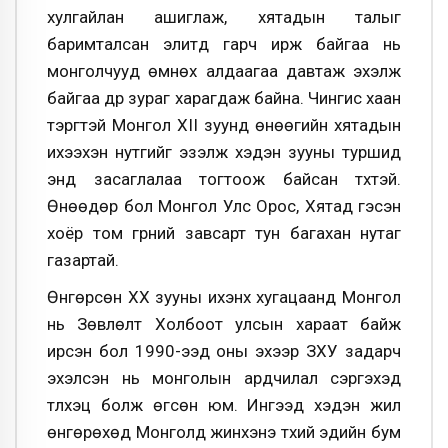
хулгайлан ашиглаж, хятадын талыг
баримталсан элитүүд гарч ирж байгаа нь
монголчууд өмнөх алдаагаа давтаж эхэлж
байгаа дүр зураг харагдаж байна. Чингис хаан
тэргүүтэй Монгол XII зуунд өнөөгийн хятадын
ихээхэн нутгийг эзэлж хэдэн зууны туршид
энд засаглалаа тогтоож байсан түүхтэй.
Өнөөдөр бол Монгол Улс Орос, Хятад гэсэн
хоёр том гүрний завсарт тун багахан нутаг
газартай.
Өнгөрсөн ХХ зууны ихэнх хугацаанд Монгол
нь Зөвлөлт Холбоот улсын хараат байж
ирсэн бол 1990-ээд оны эхээр ЗХУ задарч
эхэлсэн нь монголын ардчилал сэргэхэд
түлхэц болж өгсөн юм. Ингээд хэдэн жил
өнгөрөхөд Монголд жинхэнэ түүхий эдийн бум