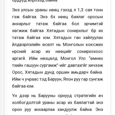
ордууд илрүүлээд байна.
Энэ улсын ураны нөөц гэхэд л 1,3 сая тонн
гэж байгаа. Энэ бүх нөөц баялаг оросын
анхарлыг татаж байгаа бол эрчимтэй
хөгжиж байгаа Хятадын сонирхлыг бүр их
татаж байгаа юм. Хятадын ган хайлуулах
үйлдвэрлэлийн өсөлт нь Монголын коксжих
нүүрсний асар их нөөцийг сонирхохоос
аргагүй. Ийм нөхцөлд Монгол Улс “өмнөх
түүхийн гашуун сургамж”-ийг давтахгүйг хичээж
Орос, Хятадын дунд оршин амьдарч байна.
Ийм ч учраас тэд Баруун, Япон руу гар сунгаж
байгаа юм.
Үүн дээр нь Барууны орнууд стратегийн ач
холбогдолтой ураны асар их баялагтай энэ
орон руу анхаарлаа хандуулж байна. Энэ