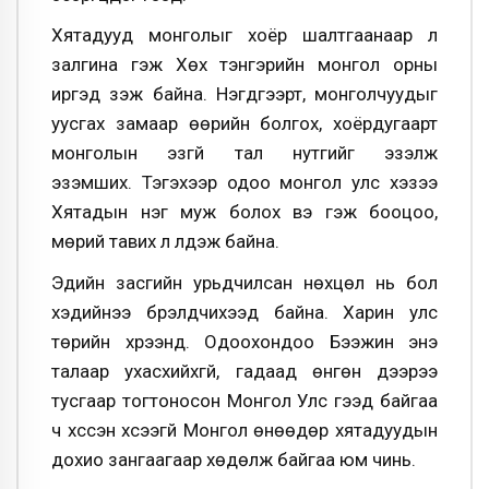
Хятадууд монголыг хоёр шалтгаанаар л
залгина гэж Хөх тэнгэрийн монгол орны
иргэд үзэж байна. Нэгдүгээрт, монголчуудыг
уусгах замаар өөрийн болгох, хоёрдугаарт
монголын эзгүй тал нутгийг эзэлж
эзэмших. Тэгэхээр одоо монгол улс хэзээ
Хятадын нэг муж болох вэ гэж бооцоо,
мөрий тавих л үлдэж байна.
Эдийн засгийн урьдчилсан нөхцөл нь бол
хэдийнээ бүрэлдчихээд байна. Харин улс
төрийн хүрээнд. Одоохондоо Бээжин энэ
талаар ухасхийхгүй, гадаад өнгөн дээрээ
тусгаар тогтоносон Монгол Улс гээд байгаа
ч хүссэн хүсээгүй Монгол өнөөдөр хятадуудын
дохио зангаагаар хөдөлж байгаа юм чинь.