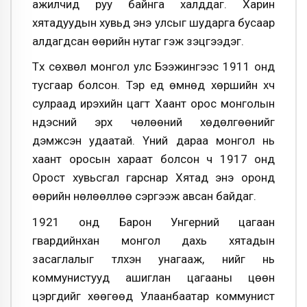
ажилчид руу байнга халддаг. Харин
хятадуудын хувьд энэ улсыг шударга бусаар
алдагдсан өөрийн нутаг гэж үзэцгээдэг.
Түүх сөхвөл монгол улс Бээжингээс 1911 онд
тусгаар болсон. Тэр үед өмнөд хөршийн хүч
сулраад ирэхийн цагт Хаант орос монголын
үндэсний эрх чөлөөний хөдөлгөөнийг
дэмжсэн удаатай. Үүний дараа монгол нь
хаант оросын хараат болсон ч 1917 онд
Орост хувьсгал гарснар Хятад энэ оронд
өөрийн нөлөөллөө сэргээж авсан байдаг.
1921 онд Барон Унгерний цагаан
гвардийнхан монгол дахь хятадын
засаглалыг түлхэн унагааж, үүнийг нь
коммунистууд ашиглан цагааны цөөн
цэргүүдийг хөөгөөд Улаанбаатар коммунист