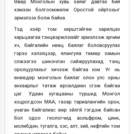
Өвөр Монголын хувь заяаг давтах бий
хэмээн болгоомжилж Оростой ойртохыг
эрмэлзэх болж байна.
Тэд хоёр том хөрштэйгөө харилцах
харьцаагаа тэнцвэржүүлэхийг эрмэлзэж эрчим
хүч, байгалийн нөөц баялаг боловсруулах
гэрээ хэлэлцээр, ялангуяа төмөр замын
сүлжээгээ шинэчлэн сайжруулахад тэнцүү
оролцуулахыг хичээж байгаа юм. Уг нь
өнөөдөр монголын баялаг олон улс орны
анхаарлыг татаж өрсөлдөөн үүсгэж байгаа
цаг. Удаан хугацааны туршид Монгол
хоцрогдсон МАА, газар тариалангийн орон,
унаган байгалиас өөр зүйлгүй гэгдэж байсан
бол одоо геологчид вольфром, цинк,
молибден, тугалга, зэс, алт, хий, нефтийн том