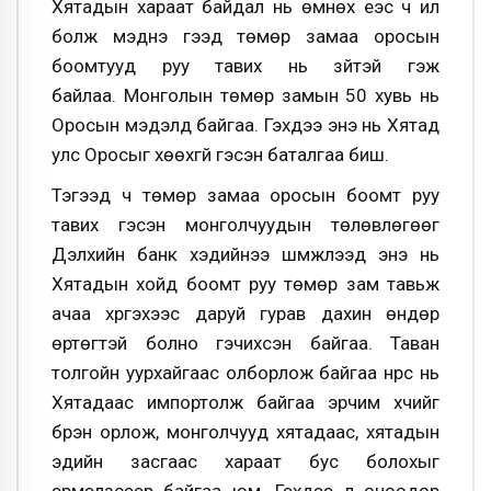
Хятадын хараат байдал нь өмнөх үеэс ч илүү
болж мэднэ гээд төмөр замаа оросын
боомтууд руу тавих нь зүйтэй гэж
байлаа. Монголын төмөр замын 50 хувь нь
Оросын мэдэлд байгаа. Гэхдээ энэ нь Хятад
улс Оросыг хөөхгүй гэсэн баталгаа биш.
Тэгээд ч төмөр замаа оросын боомт руу
тавих гэсэн монголчуудын төлөвлөгөөг
Дэлхийн банк хэдийнээ шүүмжлээд энэ нь
Хятадын хойд боомт руу төмөр зам тавьж
ачаа хүргэхээс даруй гурав дахин өндөр
өртөгтэй болно гэчихсэн байгаа. Таван
толгойн уурхайгаас олборлож байгаа нүүрс нь
Хятадаас импортолж байгаа эрчим хүчийг
бүрэн орлож, монголчууд хятадаас, хятадын
эдийн засгаас хараат бус болохыг