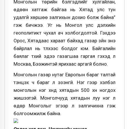
Монголын төрийн бэлгэдлийг хулгайлан,
өдөөн хатгаж байгаа нь Хятад улс тун
удалгүй хөршөө залгихын дохио болж байна”
гэж бичжээ. Уг нь Монгол улс дэлхийн
геополитикт чухал ач холбогдолтой. Гэхдээ
Орос, Хятадаас хараат байхад газар зүйн энэ
байрлал нь түлхээс болдог юм. Байгалийн
баялаг түүхий эдээ газагшаа гаргая гэхэд л
Москва, Бээжинтэй ярихаас аргагүй болно.
Монголын газар нутаг Европын бараг талтай
тэнцэх ч бараг л эзэнгүй. Нэг үгээр хэлбэл
монголын нэг хүнд хятадын 500 хүн ногдох
жишээтэй. Монголчууд хятадын луу нэг л
өдөр Монголыг зүгээр л залгичихна гэж
болгоомжилж байна.