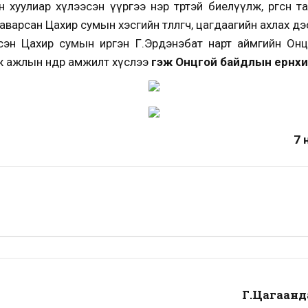
 хуулиар хүлээсэн үүргээ нэр төртэй биелүүлж, өргөсөн т
варсан Цахир сумын хэсгийн төлөөлөгч, цагдаагийн ахлах д
үлсэн Цахир сумын иргэн Г.Эрдэнэбат нарт аймгийн Он
 ажлын өндөр амжилт хүслээ
гэж Онцгой байдлын ерөнхи
7 
Г.Цагаан