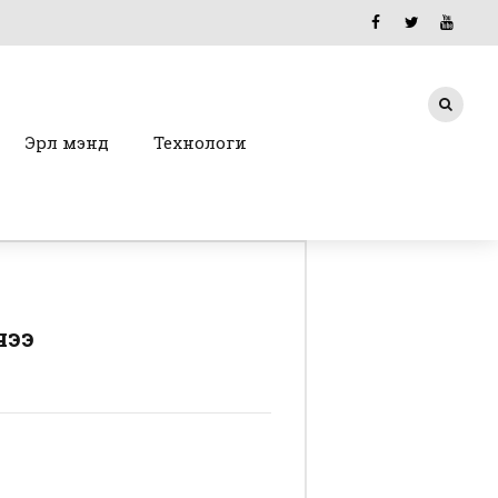
Эрүүл мэнд
Технологи
чээ