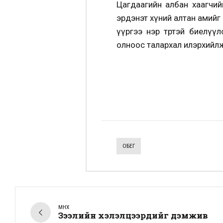
Цагдаагийн албан хаагчийн
эрдэнэт хүний алтан амийг а
үүргээ нэр төртэй биелү
олноос талархал илэрхийлж
ОБЕГ
ӨМНӨХ
Зээлийн хэлэлцээрүүдийг дэмжив