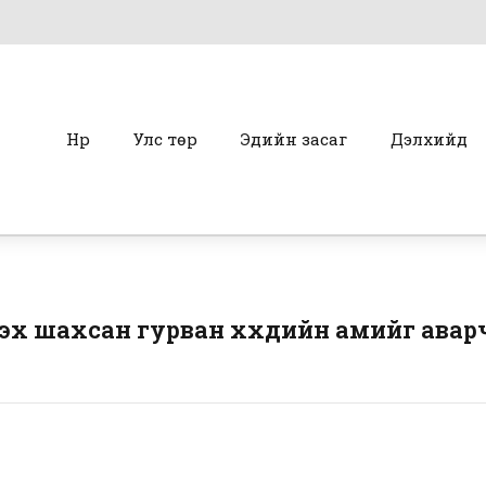
Нүүр
Улс төр
Эдийн засаг
Дэлхийд
эх шахсан гурван хүүхдийн амийг авар