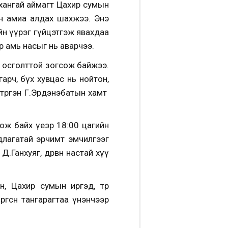
рхангай аймагт Цахир сумын
он амиа алдах шахжээ. Энэ
ийн үүрэг гүйцэтгэж явахдаа
р амь насыг нь аварчээ.
үй осголттой зогсож байжээ.
 гарч, бүх хувцас нь нойтон,
 итргэн Г.Эрдэнэбатын хамт
ож байх үеэр 18:00 цагийн
длагатай эрчимт эмчилгээг
Ганхуяг, дөрвөн настай хүү
н, Цахир сумын иргэд, төр
ргөсөн тангарагтаа үнэнчээр