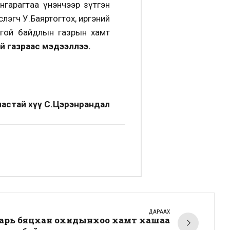
ангарагтаа үнэнчээр зүтгэн
эслэгч У.Баяртогтох, иргэний
цгой байдлын газрын хамт
й газраас мэдээллээ.
настай хүү С.Цэрэнрандал
ДАРААХ
дарь бяцхан охидынхоо хамт хашаа