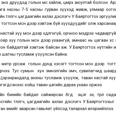
энэ өдрүүдэд голын мөс хайлж, цөмрөх аюултай болсон. А
 бага насны 7-5 насны гурван хүүхэд живж, улмаар осг
н төлөөлөгч цагдаагийн ахлах дэслэгч У.Баяртогтох эргүүл
тогтсон мөсөн дээр хэвтэж буй хүүхдүүдийг олж харсанаа
стай хүү мөсөн дээр хөдөлгөөнгүй, орчноо мэдрэх чадварг
оёр хүү голын мөсөн дээр ухаангүй, амнаас нь цагаан хөөс
госон байдалтай хэвтэж байсан аж. У.Баяртогтох нутгийн
н шатны тусламж үзүүлсэн байна.
метр урсаж голын дунд хэсэгт тогтсон мөсөн дээр тогт
рчээ. Тус сумын хүн эмнэлгийн эмч, сувилагчид шаар
Цэрэнрандалд анхны тусламж үзүүлж, таван настай хүү Д.
үргэгдсэнээс хойш таван цагийн дараа ухаан оржээ.
 биеийн байдал сайжирсан бөгөөд эцэг эх, төрөл сада
гийн төлөөлөгч, цагдаагийн ахлах дэслэгч У.Баяртогтохыг ө
тан амийг аварсан гавьяат үйлсэд талархал илэрхийллээ.