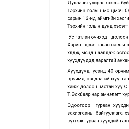
Дулааны улирал эхэлж буй 
Тэрхийн голын мөс цөмөрч
сарын 16-нд аймгийн хэсгий
Тэрхийн голын дунд хэсэгт 
Ус гатлан очиход долоон на
Харин дөрвөөс таван насны х
хөлдөж, мөсөнд наалдаж ос
хүүхдүүдэд яаралтай анха
Хүүхдүүд усанд 40 орчим 
орчимд цагдаа ийнхүү таа
хийж долоон настай хүү С.
Т.Өсөхбаяр нар эмнэлэгт х
Одоогоор гурван хүүхдийн
захиргааны байгууллага хэс
зүтгэж гурван хүүхдийн ал