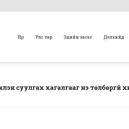
Нүүр
Улс төр
Эдийн засаг
Дэлхийд
үүлэн суулгах хагалгааг үнэ төлбөргүй 