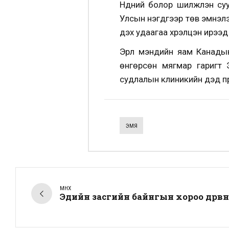
Нүдний болор шилжүүлэн су
Улсын нэгдүгээр төв эмнэл
дэх удаагаа хүрэлцэн ирээд
Эрүүл мэндийн яам Канад
өнгөрсөн мягмар гаригт 
судлалын клиникийн дэд пр
ЭМЯ
ӨМНӨХ
Эдийн засгийн байнгын хороо дөрвө