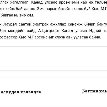
улгах хагалгааг Канад улсаас ирсэн эмч нар үнэ төлбө
эгт хийж байгаа аж. Эмч нарын багийг ахалж буй Хью М
 байгаа нь энэ юм.
ын Лаурел сантай хамтран ажиллах санамж бичиг байг
Эрүүл мэндийн сайд А.Цогцэцэг Канад улсын Нүдний то
офессор Хью М.Парсонс-ыг хүлээн авч уулзсан байна.
Батлан ха
н асуудал хэлэлцэв