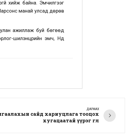
ргүй хийж байна. Эмчилгээг
.Парсонс манай улсад дөрөв
уулан ажиллаж буй бөгөөд
рлог-шилэнцрийн эмч, Нүд
ДАРААХ
мгаалахын сайд хариуцлага тооцох
хугацаатай үүрэг өглөө