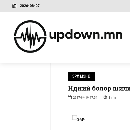
2026-08-07
ЭРҮҮЛ МЭНД
Нүдний болор шилж
2017-04-19 17:31
1
min