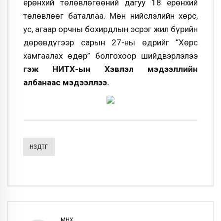
ерөнхий төлөвлөгөөний дагуу 18 ерөнхий
төлөвлөөг баталлаа. Мөн нийслэлийн хөрс,
ус, агаар орчны бохирдлын эсрэг жил бүрийн
дөрөвдүгээр сарын 27-ны өдрийг “Хөрс
хамгаалах өдөр” болгохоор шийдвэрлэлээ
гэж НИТХ-ын Хэвлэл мэдээллийн
албанаас мэдээллээ.
НЗДТГ
ӨМНӨХ