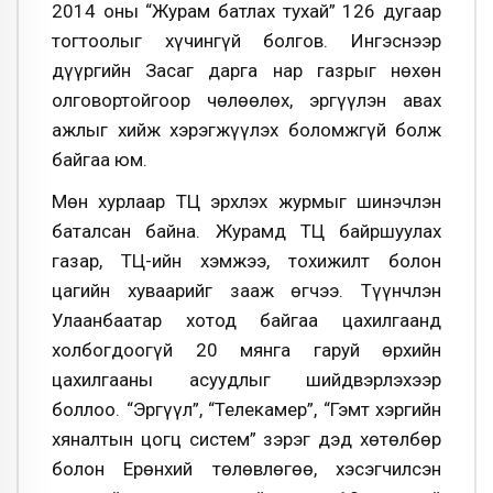
2014 оны “Журам батлах тухай” 126 дугаар
тогтоолыг хүчингүй болгов. Ингэснээр
дүүргийн Засаг дарга нар газрыг нөхөн
олговортойгоор чөлөөлөх, эргүүлэн авах
ажлыг хийж хэрэгжүүлэх боломжгүй болж
байгаа юм.
Мөн хурлаар ТҮЦ эрхлэх журмыг шинэчлэн
баталсан байна. Журамд ТҮЦ байршуулах
газар, ТҮЦ-ийн хэмжээ, тохижилт болон
цагийн хуваарийг зааж өгчээ. Түүнчлэн
Улаанбаатар хотод байгаа цахилгаанд
холбогдоогүй 20 мянга гаруй өрхийн
цахилгааны асуудлыг шийдвэрлэхээр
боллоо. “Эргүүл”, “Телекамер”, “Гэмт хэргийн
хяналтын цогц систем” зэрэг дэд хөтөлбөр
болон Ерөнхий төлөвлөгөө, хэсэгчилсэн