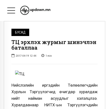
БУСАД
ТҮЦ эрхлэх журмыг шинэчлэн
баталлаа
2017-04-19 12:44
1
min
Нийслэлийн иргэдийн Төлөөлөгчдийн
Хурлын Тэргүүлэгчид өчигдөр хуралдаж
нийт найман асуудлыг хэлэлцлээ.
Хуралдаанаар НИТХ-ын Тэргүүлэгчдийн