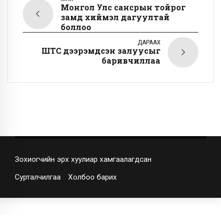
Монгол Улс сансрын тойрог
замд хиймэл дагуултай
боллоо
ДАРААХ
ШТС дээрэмдсэн залуусыг
баривчиллаа
Зохиогчийн эрх хуулиар хамгаалагдсан
Сурталчилгаа
Холбоо барих