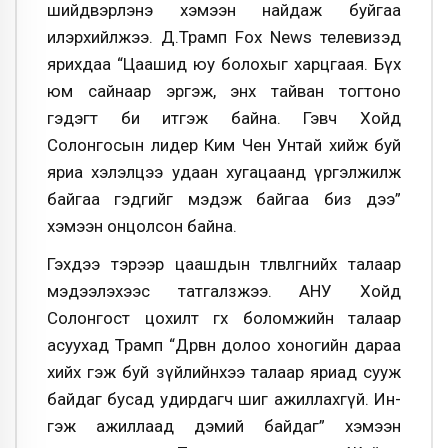
шийдвэрлэнэ хэмээн найдаж буйгаа
илэрхийлжээ. Д.Трамп Fox News телевизэд
ярихдаа “Цаашид юу болохыг харцгаая. Бүх
юм сайнаар эргэж, энх тайван тогтоно
гэдэгт би итгэж байна. Гэвч Хойд
Солонгосын лидер Ким Чен Унтай хийж буй
яриа хэлэлцээ удаан хугацаанд үргэлжилж
байгаа гэдгийг мэдэж байгаа биз дээ”
хэмээн онцолсон байна.
Гэхдээ тэрээр цаашдын төлөвлөгөөнийхөө талаар
мэдээлэхээс татгалзжээ. АНУ Хойд
Солонгост цохилт өгөх боломжийн талаар
асуухад Трамп “Дөрвөн долоо хоногийн дараа
хийх гэж буй зүйлийнхээ талаар яриад сууж
байдаг бусад удир­дагч шиг ажиллахгүй. Ин­
гэж ажиллаад дэмий байдаг” хэмээн