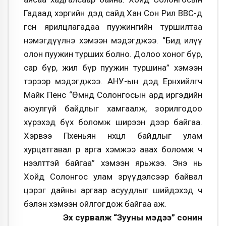
Га­даад хэргийн дэд сайд Хан Сон Рил ВВС-д
өгсөн ярилцлагадаа пуужингийн туршилтаа
нэмэгдүүлнэ хэмээн мэдэгджээ. “Бид илүү
олон пуужин турших болно. Долоо хоног бүр,
сар бүр, жил бүр пуужин туршина” хэмээн
тэрээр мэдэгджээ. АНУ-ын дэд Ерөнхийлөгч
Майк Пенс “Өмнөд Солонгосын ард иргэдийн
аюулгүй байд­лыг хамгаалж, зорилго­доо
хүрэхэд бүх боломж ширээн дээр байгаа.
Хэрвээ Пхеньян нөхцөл байдлыг улам
хурцатгавал өөр арга хэмжээ авах боломж ч
нээлттэй байгаа” хэмээн ярьжээ. Энэ нь
Хойд Солонгос улам зөрүүдэлсээр байвал
цэрэг дайны аргаар асуудлыг шийдэхэд ч
бэлэн хэмээн ойлгогдож байгаа аж.
Эх сурвалж “Зууны мэдээ” сонин