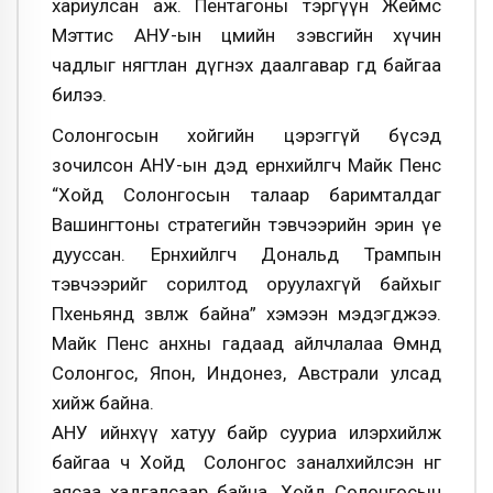
хариулсан аж. Пентагоны тэргүүн Жеймс
Мэттис АНУ-ын цөмийн зэвсгийн хүчин
чадлыг нягтлан дүгнэх даал­гавар өгөөд байгаа
билээ.
Солонгосын хойгийн цэрэггүй бүсэд
зочилсон АНУ-ын дэд ерөнхийлөгч Майк Пенс
“Хойд Солонгосын талаар баримталдаг
Вашингтоны стратегийн тэвчээрийн эрин үе
дууссан. Ерөнхийлөгч Дональд Трампын
тэвчээрийг со­рил­тод оруулахгүй байхыг
Пхеньянд зөв­лөж байна” хэмээн мэдэгд­жээ.
Майк Пенс анх­ны гадаад айлчлалаа Өмнөд
Солонгос, Япон, Индонез, Австрали улсад
хийж байна.
АНУ ийнхүү хатуу байр сууриа илэрхийлж
байгаа ч Хойд Солонгос заналхийлсэн өнгө
аясаа хадгалсаар байна. Хойд Солонгосын