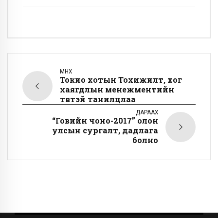
ӨМНӨХ
Токио хотын Тохижилт, хог
хаягдлын менежментийн
төвтэй танилцлаа
ДАРААХ
“Говийн чоно-2017” олон
улсын сургалт, дадлага
болно