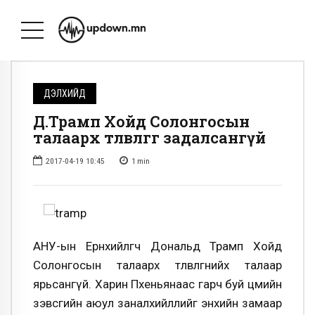
ДЭЛХИЙД
Д.Трамп Хойд Солонгосын
талаарх төлөвлөгөөгөө задалсангүй
2017-04-19 10:45
1
min
АНУ-ын Ерөнхийлөгч Дональд Трамп Хойд
Солонгосын талаарх төлөвлөгөөнийхөө талаар
ярьсангүй. Харин Пхеньянаас гарч буй цөмийн
зэвсгийн аюул заналхийллийг энхийн замаар