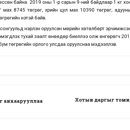
р өссөн байна. 2019 оны 1-р сарын 9-ний байдлаар 1 кг х
й/ мах 8745 төгрөг, үхрийн цул мах 10390 төгрөг, адуун
грөгийн үнэтэй байв.
нгуульд нэрлэн оруулсан мөрийн хөтөлбөрт эрчимжсэн ма
мэгдүүлэх тухай заалт өнөөдөр биеллээ олж өнгөрөгч 201
бум төгрөгийн орлого улсдаа оруулснаа мэдээллэв.
Хотын даргыг томил
г анхаарууллаа