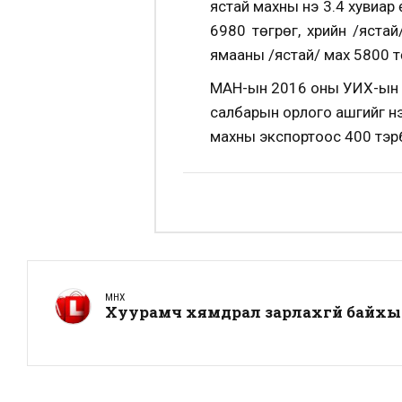
ястай махны үнэ 3.4 хувиа
6980 төгрөг, үхрийн /яста
ямааны /ястай/ мах 5800 тө
МАН-ын 2016 оны УИХ-ын со
салбарын орлого ашгийг нэ
махны экспортоос 400 тэр
ӨМНӨХ
Хуурамч хямдрал зарлахгүй байхы