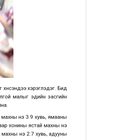
хүнсэндээ хэрэглэдэг. Бид
лгой малыг эдийн засгийн
на.
л махны үнэ 3.9 хувь, ямааны
таар хонины ястай махны үнэ
й махны үнэ 2.7 хувь, адууны