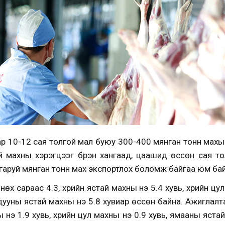
 10-12 сая толгой мал буюу 300-400 мянган тонн махыг 
 махны хэрэгцээг бүрэн хангаад, цаашид өссөн сая то
 гаруй мянган тонн мах экспортлох боломж байгаа юм бай
х сараас 4.3, үхрийн ястай махны үнэ 5.4 хувь, үхрийн цу
адууны ястай махны үнэ 5.8 хувиар өссөн байна. Ажиглал
ы үнэ 1.9 хувь, үхрийн цул махны үнэ 0.9 хувь, ямааны яста