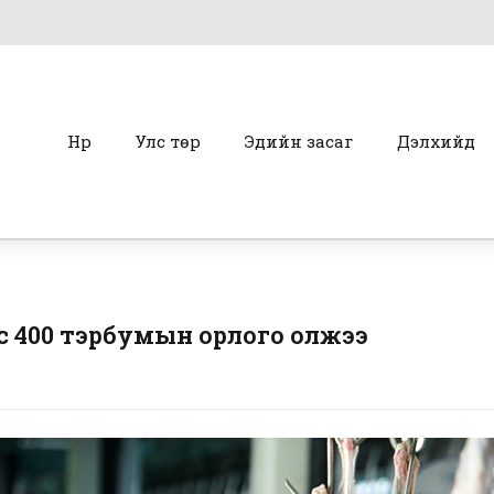
Нүүр
Улс төр
Эдийн засаг
Дэлхийд
 400 тэрбумын орлого олжээ