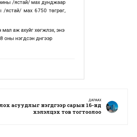
онины /ястай/ мах дунджаар
ы /ястай/ мах 6750 төгрөг,
л аж ахуйг хөгжүүлэх, энэ
8 оны нэгдсэн дүнгээр
ДАРААХ
ох асуудлыг нэгдүгээр сарын 16-нд
хэлэлцэх тов тогтоолоо