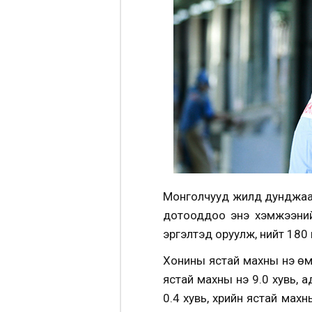
Монголчууд жилд дунджаар
дотооддоо энэ хэмжээний
эргэлтэд оруулж, нийт 180
Хонины ястай махны үнэ өмнө
ястай махны үнэ 9.0 хувь, 
0.4 хувь, үхрийн ястай махн