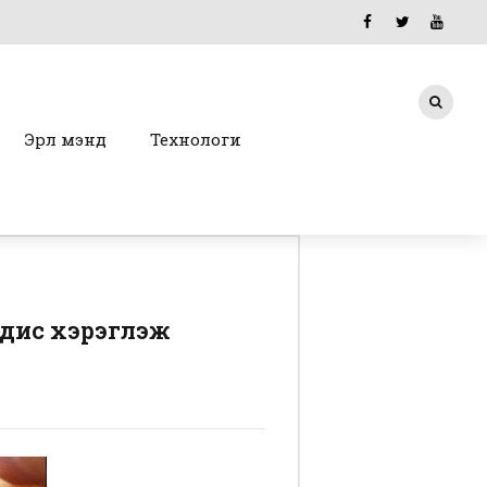
Эрүүл мэнд
Технологи
одис хэрэглэж