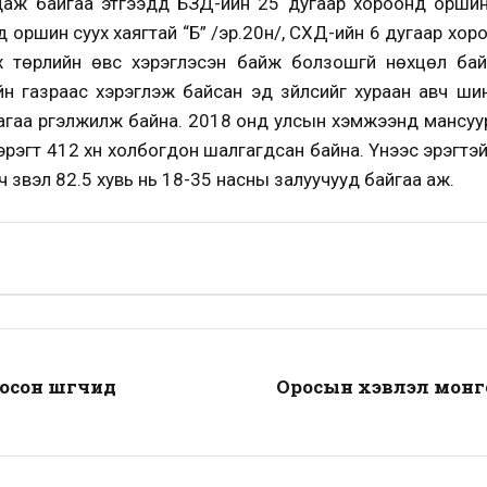
аж байгаа этгээдүүд БЗД-ийн 25 дугаар хороонд оршин с
 оршин суух хаягтай “Б” /эр.20н/, СХД-ийн 6 дугаар хоро
ах төрлийн өвс хэрэглэсэн байж болзошгүй нөхцөл ба
йн газраас хэрэглэж байсан эд зүйлсийг хураан авч ш
агаа үргэлжилж байна. 2018 онд улсын хэмжээнд мансуур
эгт 412 хүн холбогдон шалгагдсан байна. Үүнээс эрэгтэй
 үзвэл 82.5 хувь нь 18-35 насны залуучууд байгаа аж.
осон шүүгчид
Оросын хэвлэл монг