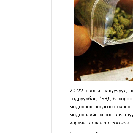
20-22 насны залуучууд з
Тодруулбал, “БЗД-6 хороон
мэдээлэл нэгдүгээр сарын 
мэдээллийг хүлээн авч ш
илрүүлэн таслан зогсоожээ.