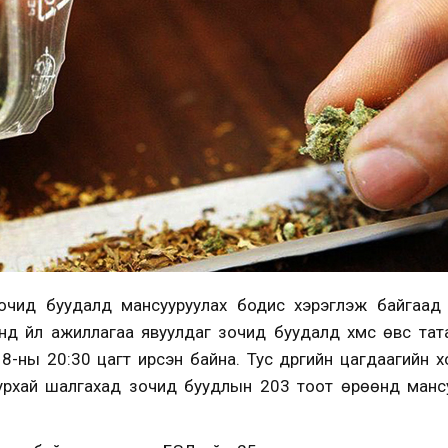
очид буудалд мансууруулах бодис хэрэглэж байгаад 
д үйл ажиллагаа явуулдаг зочид буудалд хүмүүс өвс та
8-ны 20:30 цагт ирсэн байна. Тус дүүргийн цагдаагийн 
уурхай шалгахад зочид буудлын 203 тоот өрөөнд манс