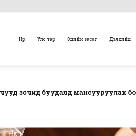
Нүүр
Улс төр
Эдийн засаг
Дэлхийд
учууд зочид буудалд мансууруулах б