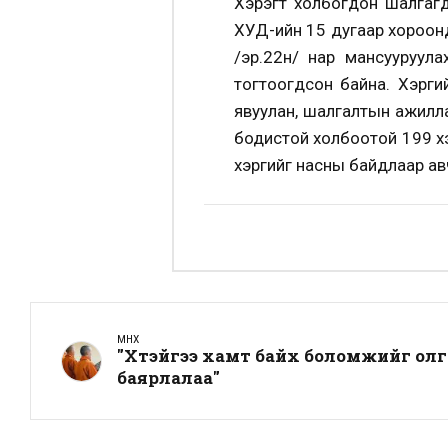
Хэрэгт холбогдон шалгагд
ХУД-ийн 15 дугаар хороонд
/эр.22н/ нар мансууруул
тогтоогдсон байна. Хэрги
явуулан, шалгалтын ажилл
бодистой холбоотой 199 хэр
хэргийг насны байдлаар авч
ӨМНӨХ
"Хүүтэйгээ хамт байх боломжийг олг
баярлалаа"