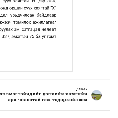
уух хаягтай “Н” /эр.20н/,
онд оршин суух хаягтай “Х”
йдал урьдчилсан байдлаар
инжээч томилох ажиллагааг
уулах эм, сэтгэцэд нөлөөт
 337, эмэгтэй 75 ба уг гэмт
ДАРААХ
ол эмэгтэйчүүдийг дэлхийн хамгийн
эрх чөлөөтэй гэж тодорхойлжээ