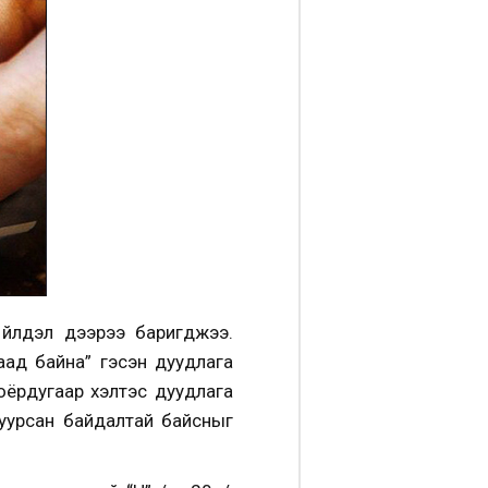
үйлдэл дээрээ баригджээ.
таад байна” гэсэн дуудлага
хоёрдугаар хэлтэс дуудлага
уурсан байдалтай байсныг