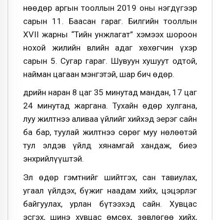
Өнөөдөр аргын тооллын 2019 оны нэгдүгээр
сарын 11. Баасан гараг. Билгийн тооллын
XVII жарны “Тийн унжлагат” хэмээх шороон
нохой жилийн Өвлийн адаг хөхөгчин үхэр
сарын 5. Сугар гараг. Шувуун хушуут одтой,
найман цагаан мэнгэтэй, шар бич өдөр.
Өдрийн наран 8 цаг 35 минутад мандан, 17 цаг
24 минутад жаргана. Тухайн өдөр хулгана,
луу жилтнээ аливаа үйлийг хийхэд эерэг сайн
ба бар, туулай жилтнээ сөрөг муу нөлөөтэй
тул элдэв үйлд хянамгай хандаж, биеэ
энхрийлүүштэй.
Эл өдөр гэмтнийг шийтгэх, сан тавиулах,
угаал үйлдэх, бүжиг наадам хийх, цэцэрлэг
байгуулах, урлан бүтээхэд сайн. Хувцас
эсгэх, шинэ хувцас өмсөх, зөвлөгөө хийх,