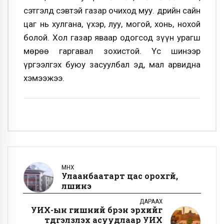
сэтгэлд сэвтэй газар очиход муу. Өдрийн сайн
цаг нь хулгана, үхэр, луу, могой, хонь, нохой
болой. Хол газар яваар одогсод зүүн урагш
мөрөө гаргавал зохистой. Үс шинээр
үргээлгэх буюу засуулбал эд, мал арвидна
хэмээжээ.
ӨМНӨХ
Улаанбаатарт цас орохгүй,
үүлшинэ
ДАРААХ
УИХ-ын гишүүний бүрэн эрхийг
түдгэлзүүлэх асуудлаар УИХ