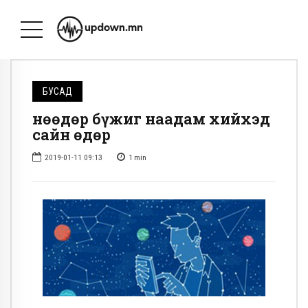
БУСАД
Өнөөдөр бүжиг наадам хийхэд
сайн өдөр
2019-01-11 09:13
1
min