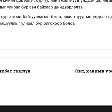
йн өмчийн цэцэрлэг, сургуулийн ажилтнууд үндсэн цалинги
лыг улирал бүр авч байхаар шийдвэрлэлээ.
 сургалтын байгууллагын багш, ажилтнууд мөн үндсэн ца
рамшууллыг улирал бүр олгохоор болов.
нхбат гишүүн
Өвөл, хаврын у