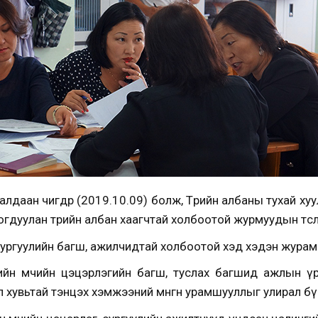
лдаан өчигдөр (2019.10.09) болж, Төрийн албаны тухай х
гдуулан төрийн албан хаагчтай холбоотой журмуудын төсл
ургуулийн багш, ажилчидтай холбоотой хэд хэдэн журам
гийн өмчийн цэцэрлэгийн багш, туслах багшид ажлын ү
л хувьтай тэнцэх хэмжээний мөнгөн урамшууллыг улирал б