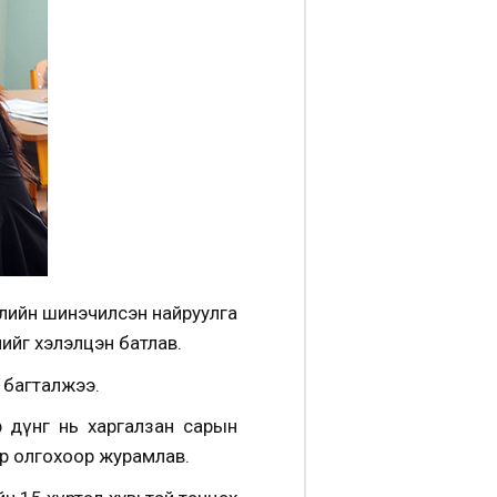
уулийн шинэчилсэн найруулга
ийг хэлэлцэн батлав.
 багталжээ.
р дүнг нь харгалзан сарын
үр олгохоор журамлав.