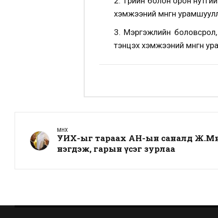
2. Төрийн болон орон нутги
хэмжээний мөнгөн урамшуул
3. Мэргэжлийн боловсрол,
тэнцэх хэмжээний мөнгөн у
ӨМНӨХ
УИХ-ыг тараах АН-ын саналд Ж.Мө
нэгдэж, гарын үсэг зурлаа