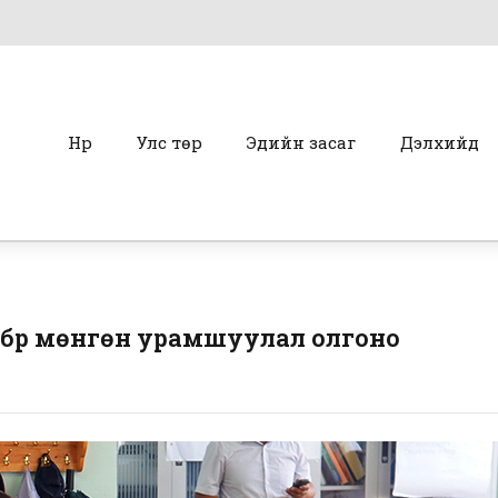
Нүүр
Улс төр
Эдийн засаг
Дэлхийд
 бүр мөнгөн урамшуулал олгоно