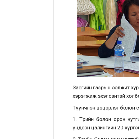
Засгийн газрын ээлжит хура
хэрэгжиж эхэлсэнтэй холбо
Түүнчлэн цэцэрлэг болон с
1. Төрийн болон орон нут
үндсэн цалингийн 20 хүртэ