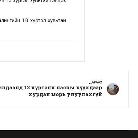
йн 15 хүртэл хувьтай тэнцэх
лингийн 10 хүртэл хувьтай
ДАРААХ
ралдаанд 12 хүртэлх насны хүүхдээр
хурдан морь унуулахгүй