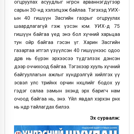
огцруулах асуудлыг өнгөрсөн арваннэгдүгээр
сарын 30-нд хэлэлцэж байлаа. Тэгэхэд УИХ-
ын 40 гишүүн Засгийн газрыг огцруулах
шаардлагагүй гэж үзсэн юм. УИХ-д 75
гишүүн байгаа үед энэ бол хүчний харьцаа
тун ойр байгаа гэсэн үг. Харин Засгийн
газартаа итгэл үзүүлсэн 40 гишүүнээс одоо
дөрөв нь бүрэн эрхээсээ түдгэлзэх дэнсэн
дээр оччихоод байгаа. Тэгэхээр хууль хүчний
байгууллагын ажлыг хүндрэлгүй хийлгэх үү
эсвэл улс төрийнхөө орчин нөхцөлийг бодох уу
гэдэг салаа замын эхэнд эрх баригч нам
очоод байгаа нь, энэ. Үйл явдал хэрхэн өрнөх
нь өнөөдөр тайлагдах билээ.
Эх сурвалж: