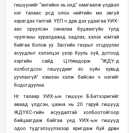
гишүүнийг “ангийнх нь нөхөд” хамгаалж үлдвэл
нэг талаас өөрсдөө олон нийтийн өмнө эвгүй
харагдах талтай. УЕП ч дөрөв дэх удаагаа УИХ-
аас оруулсан саналаа буцаахгүйн тулд
чуулганы хуралдаанд задлах, хэлэх юмтай
байгаа болов уу. Засгийн газрыг огцруулах
асуудлыг хэлэлцэх үеэр Хууль зүй, дотоод
хэргийн сайд Ц.Нямдорж “ЖДҮ-д
холбогдсон гишүүдииг ёс зүйн хувьд
уучлахгүй” хэмээн хэлж байсан ч нэгийг
бодогдуулна.
Нөгөө талаар УИХ-ын гишүүн Б.Батзоригийг
аваад үлдсэн, цаана нь 20 гаруй гишүүд
ЖДҮХС-гийн асуудалтай холбоотойгоор
байцаагдаж байгаа үед УИХ-ын гишүүд
одоо түдгэлзүүлэхээр яригдаж буй дөрвөн