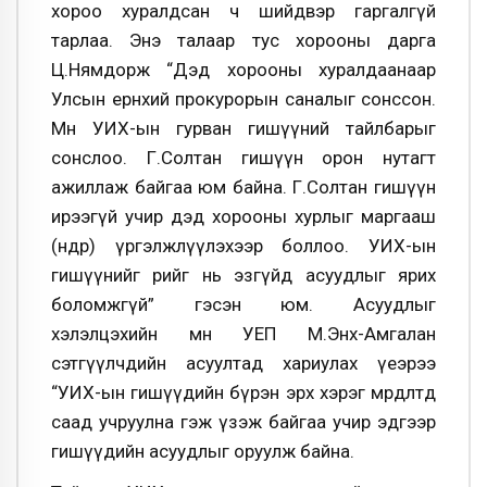
хороо хуралдсан ч шийдвэр гаргалгүй
тарлаа. Энэ талаар тус хорооны дарга
Ц.Нямдорж “Дэд хорооны хуралдаанаар
Улсын ерөнхий прокурорын саналыг сонссон.
Мөн УИХ-ын гурван гишүүний тайлбарыг
сонслоо. Г.Солтан гишүүн орон нутагт
ажиллаж байгаа юм байна. Г.Солтан гишүүн
ирээгүй учир дэд хорооны хурлыг маргааш
(өнөөдөр) үргэлжлүүлэхээр боллоо. УИХ-ын
гишүүнийг өөрийг нь эзгүйд асуудлыг ярих
боломжгүй” гэсэн юм. Асуудлыг
хэлэлцэхийн өмнө УЕП М.Энх-Амгалан
сэтгүүлчдийн асуултад хариулах үеэрээ
“УИХ-ын гишүүдийн бүрэн эрх хэрэг мөрдөлтөд
саад учруулна гэж үзэж байгаа учир эдгээр
гишүүдийн асуудлыг оруулж байна.