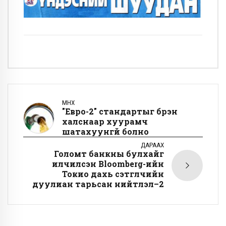
ӨМНӨХ
"Евро-2" стандартыг бүрэн
халснаар хуурамч
шатахуунгүй болно
ДАРААХ
Голомт банкны булхайг
илчилсэн Bloomberg-ийн
Токио дахь сэтгүүлчийн
дуулиан тарьсан нийтлэл–2