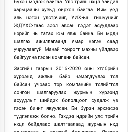
бүхэн мэдэж байгаа. Улс төрийн нөхцөл байдал
харьцааны хувьд ойрхон байгаа. Ийм үед
аль нэгэн улстөрчийг, УИХ-ын гишүүнийг
ЖДҮХС-гаас зээл авсан гэдэг асуудлаар
нэрийг нь татах юм явж байна. Би мөрдөн
шалгах ажиллагаанд ямар нэгэн саад
учруулаагүй. Манай тойрогт махны үйлдвэр
байгуулна гэсэн компани байсан.
Засгийн газрын 2016-2020 оны хөтөлбөрийн
хүрээнд ажлын байр нэмэгдүүлэх төсөл
байсан учраас тэр компанийн төслийгтөсөл
сонгон шалгаруулах журмын хүрээнд
асуудлыг шийдэх бололцоог судалж үз
гэсэн бичиг явуулсан. Би бүрэн эрхээсээ
түдгэлзэж болно. Гэхдээ өнөөдрийн улс төрийн
нөхцөл байдлаас шалтгаалаад журмын нөхдөө
сонсохоос өөр аргагүй болчихсон. Яагаад