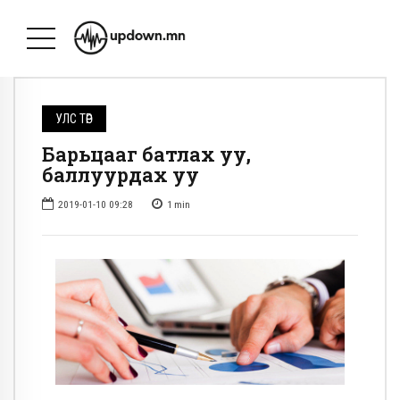
УЛС ТӨР
Барьцааг батлах уу,
баллуурдах уу
2019-01-10 09:28
1
min