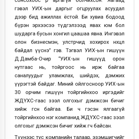
гэвэл УИХ-ын даргыг огцруулах асуудал
дээр бид ажиллах ёстой. Би хувиа бодоод
бүрэн эрхээсээ түдгэлзээд явах юм бол
шударга бусын хонгил цаашаа явна. Ингэвэл
олон бизнесмэн, улстөрчид хохирох нөхцөл
байдал үүснэ” гэв. Тэгвэл УИХ-ын гишүүн
Д.Дамба-Очир “УИХ-ын гишүүд орон
нутгаас нь, тойргоос нь ирж байгаа
саналуудыг уламжлах, шийдэх, дэмжих
үүрэгтэй байдаг. Миний ойлгосноор УИХ-ын
30 орчим гишүүн тойргийнхоо иргэдийг
ЖДҮХС-гаас зээл олгохыг дэмжсэн бичиг
хийж өгсөн байгаа. Би ч гэсэн ялгаагүй
тойргийнхоо нэг компанид ЖДҮХС-гаас зээл
олгохыг дэмжсэн бичиг хийж өгч байсан.
Түүнээс тус компанийн талаар, эзэмшигчийг