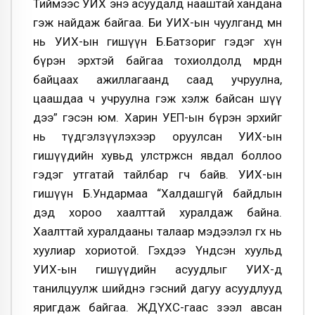
Тиймээс УИХ энэ асуудалд нааштай хандана
гэж найдаж байгаа. Би УИХ-ын чуулганд өмнө
нь УИХ-ын гишүүн Б.Батзориг гэдэг хүн
бүрэн эрхтэй байгаа тохиолдолд мөрдөн
байцаах ажиллагаанд саад учруулна,
цаашдаа ч учруулна гэж хэлж байсан шүү
дээ” гэсэн юм. Харин УЕП-ын бүрэн эрхийг
нь түдгэлзүүлэхээр оруулсан УИХ-ын
гишүүдийн хувьд улстөржсөн явдал боллоо
гэдэг утгатай тайлбар өгч байв. УИХ-ын
гишүүн Б.Ундармаа “Халдашгүй байдлын
дэд хороо хаалттай хуралдаж байна.
Хаалттай хуралдааны талаар мэдээлэл өгөх нь
хуулиар хориотой. Гэхдээ Үндсэн хуульд
УИХ-ын гишүүдийн асуудлыг УИХ-д
танилцуулж шийднэ гэсний дагуу асуудлууд
яригдаж байгаа. ЖДҮХС-гаас зээл авсан