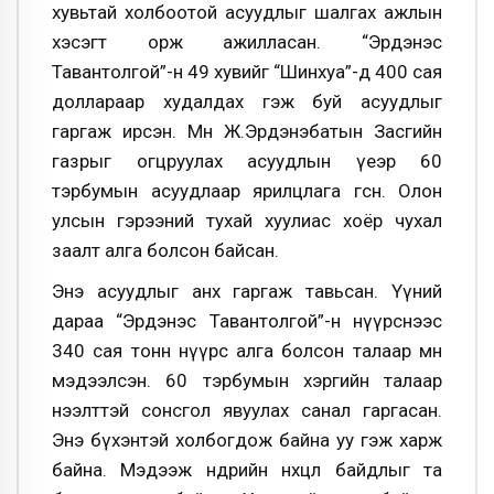
хувьтай холбоотой асуудлыг шалгах ажлын
хэсэгт орж ажилласан. “Эрдэнэс
Тавантолгой”-н 49 хувийг “Шинхуа”-д 400 сая
доллараар худалдах гэж буй асуудлыг
гаргаж ирсэн. Мөн Ж.Эрдэнэбатын Засгийн
газрыг огцруулах асуудлын үеэр 60
тэрбумын асуудлаар ярилцлага өгсөн. Олон
улсын гэрээний тухай хуулиас хоёр чухал
заалт алга болсон байсан.
Энэ асуудлыг анх гаргаж тавьсан. Үүний
дараа “Эрдэнэс Тавантолгой”-н нүүрснээс
340 сая тонн нүүрс алга болсон талаар мөн
мэдээлсэн. 60 тэрбумын хэргийн талаар
нээлттэй сонсгол явуулах санал гаргасан.
Энэ бүхэнтэй холбогдож байна уу гэж харж
байна. Мэдээж өнөөдрийн нөхцөл байдлыг та