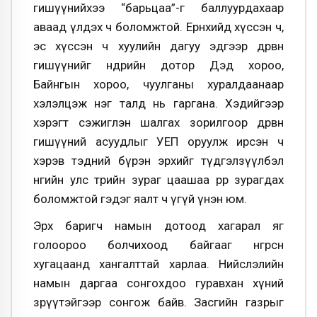
гишүүнийхээ “барьцаа”-г баллуурдахаар
аваад үлдэх ч боломжтой. Ерөнхийдөө хүссэн ч,
эс хүссэн ч хуулийн дагуу эдгээр дөрвөн
гишүүнийг өнөөдрийн дотор Дэд хороо,
Байнгын хороо, чуулганы хуралдаанаар
хэлэлцэж нэг талд нь гаргана. Хэдийгээр
хэрэгт сэжиглэн шалгах зорилгоор дөрвөн
гишүүний асуудлыг УЕП оруулж ирсэн ч
хэрэв тэдний бүрэн эрхийг түдгэлзүүлбэл
өнөөгийн улс төрийн зураг цаашаа өөрөөр зурагдах
боломжтой гэдэг яалт ч үгүй үнэн юм.
Эрх баригч намын дотоод хагарал яг
голоороо болчихоод байгааг өнгөрсөн
хугацаанд хангалттай харлаа. Нийслэлийн
намын даргаа сонгохдоо гуравхан хүний
зөрүүтэйгээр сонгож байв. Засгийн газрыг