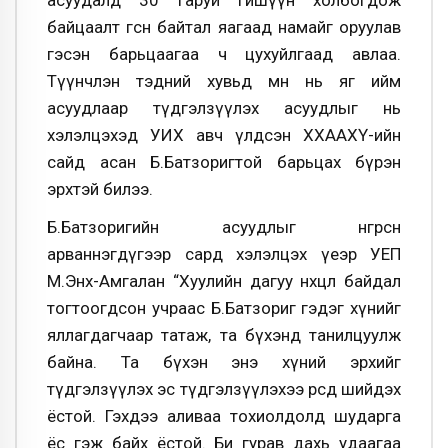
асуудалд 30 гаруй гишүүн холбогдож
байцаалт өгсөн байтал яагаад намайг оруулав
гэсэн барьцаагаа ч цухуйлгаад авлаа.
Түүнчлэн тэдний хувьд өмнө нь яг ийм
асуудлаар түдгэлзүүлэх асуудлыг нь
хэлэлцэхэд УИХ авч үлдсэн ХХААХҮ-ийн
сайд асан Б.Батзоригтой барьцах бүрэн
эрхтэй билээ.
Б.Батзоригийн асуудлыг өнгөрсөн
арваннэгдүгээр сард хэлэлцэх үеэр УЕП
М.Энх-Амгалан “Хуулийн дагуу нөхцөл байдал
тогтоогдсон учраас Б.Батзориг гэдэг хүнийг
яллагдагчаар татаж, та бүхэнд танилцуулж
байна. Та бүхэн энэ хүний эрхийг
түдгэлзүүлэх эс түдгэлзүүлэхээ өөрсдөө шийдэх
ёстой. Гэхдээ аливаа тохиолдолд шударга
ёс гэж байх ёстой. Би гурав дахь удаагаа