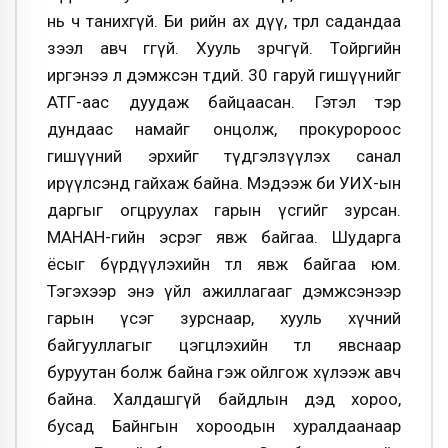
нь ч танихгүй. Би өөрийн ах дүү, төрөл садандаа
зээл авч өгөөгүй. Хууль зөрчөөгүй. Тойргийн
иргэнээ л дэмжсэн төдий. 30 гаруй гишүүнийг
АТГ-аас дуудаж байцаасан. Гэтэл тэр
дундаас намайг онцолж, прокуророос
гишүүний эрхийг түдгэлзүүлэх санал
ирүүлсэнд гайхаж байна. Мэдээж би УИХ-ын
даргыг огцруулах гарын үсгийг зурсан.
МАНАН-гийн эсрэг явж байгаа. Шударга
ёсыг бүрдүүлэхийн төлөө явж байгаа юм.
Тэгэхээр энэ үйл ажиллагааг дэмжсэнээр
гарын үсэг зурснаар, хууль хүчний
байгууллагыг цэгцлэхийн төлөө явснаар
буруутан болж байна гэж ойлгож хүлээж авч
байна. Халдашгүй байдлын дэд хороо,
бусад Байнгын хороодын хуралдаанаар