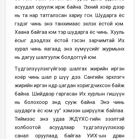
асуудал оруулж ирж байна. Эхний хоёр дээр
нь та нар татгалзсан хариу өгсөн. Шударга ёс
гэдэг чинь энэ танхимаас эхлэх ёстой юм.
Хаана байгаа юм тэр шударга ёс чинь. Хууль
ёсыг дээдлэх ёстой гэсэн зарчимтай Их
хурал чинь яагаад энэ хүмүүсийг журмынх
нь дагуу шалгуулж болдоггүй юм.
Түдгэлзүүлэхгүйгээр шалгах жирийн иргэн
хоёр чинь шал өөр шүү дээ. Сангийн эрхлэгч
жирийн иргэн өнөөдөр цагдан хоригдчихсон байж
байна. Шийдвэр гаргасан Их хурлын гишүүн
нь болохоор энд сууж байна. Энэ чинь
шударга ёс юм уу” хэмээн ширүүлж байлаа.
Тиймээс энэ удаа ЖДҮХС-гийн зээлтэй
холбоотой асуудлаар түдгэлзүүлэхээр
санал оруулаад байгаа УИХ-ын дөрвөн