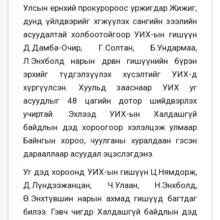
Улсын ерөнхий прокуророос уржигдар Жижиг,
дунд үйлдвэрийг хөгжүүлэх сангийн зээлийн
асуудалтай холбоотойгоор УИХ-ын гишүүн
Д.Дамба-Очир, Г.Солтан, Б.Ундармаа,
Л.Энхболд нарын дөрвөн гишүүнийн бүрэн
эрхийг түдгэлзүүлэх хүсэлтийг УИХ-д
хүргүүлсэн. Хуульд зааснаар УИХ уг
асуудлыг 48 цагийн дотор шийдвэрлэх
учиртай. Эхлээд УИХ-ын Халдашгүй
байдлын дэд хороогоор хэлэлцэж улмаар
Байнгын хороо, чуулганы хуралдаан гэсэн
дарааллаар асуудал эцэслэгдэнэ.
Уг дэд хороонд УИХ-ын гишүүн Ц.Нямдорж,
Д.Лүндээжанцан, Ч.Улаан, Н.Энхболд,
Ө.Энхтүвшин нарын ахмад гишүүд багтдаг
билээ. Гэвч өчигдөр Халдашгүй байдлын дэд