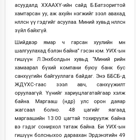
асуудалд ХХААХҮ-ийн сайд Б.Батзоригтой
хамтарсан уу, аж ахуйн нэгжийг зээл авахад
нөлөөлсөн үү гэдгийг асуулаа. Миний хувьд нөлөөлсөн
зүйл байхгүй.
Шийдвэр ямар ч гарсан хуулийн өмнө
шалгуулахад бэлэн байна” гэсэн юм. УИХ-ын
гишүүн Л.Энхболдын хувьд “Миний өөрийн
хамаарал бүхий компани буюу банк бус
санхүүгийн байгууллага байдаг. Энэ ББСБ-д
ЖДҮХС-гаас зээл авч, санхүүжилт
оруулаагүй. Үүнийг хариуцлагатайгаар хэлж
байна. Маргааш (өнөөдөр) улс орон даяар
жагсаал болно. 48 цагийг яагаад
маргаашийн 13:00 цагтай тохируулж байна
вэ гэдэг сонирхол татаж байна. Би УИХ-ын
гишүүн болсныхоо дараахан Эрдэнэтийн 49