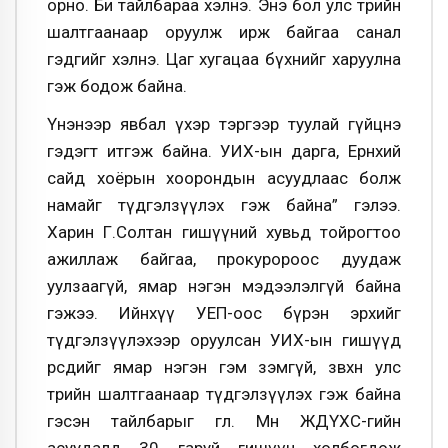
орно. Би тайлбараа хэлнэ. Энэ бол улс төрийн
шалтгаанаар оруулж ирж байгаа санал
гэдгийг хэлнэ. Цаг хугацаа бүхнийг харуулна
гэж бодож байна.
Үнэнээр явбал үхэр тэргээр туулай гүйцнэ
гэдэгт итгэж байна. УИХ-ын дарга, Ерөнхий
сайд хоёрын хоорондын асуудлаас болж
намайг түдгэлзүүлэх гэж байна” гэлээ.
Харин Г.Солтан гишүүний хувьд тойрогтоо
ажиллаж байгаа, прокуророос дуудаж
уулзаагүй, ямар нэгэн мэдээлэлгүй байна
гэжээ. Ийнхүү УЕП-оос бүрэн эрхийг
түдгэлзүүлэхээр оруулсан УИХ-ын гишүүд
өөрсдийгөө ямар нэгэн гэм зэмгүй, зөвхөн улс
төрийн шалтгаанаар түдгэлзүүлэх гэж байна
гэсэн тайлбарыг өглөө. Мөн ЖДҮХС-гийн