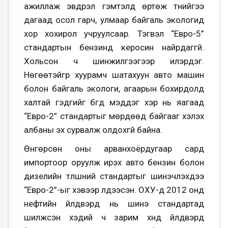
ажиллаж эвдрэл гэмтэлд өртөж түүнийгээ
дагаад осол гарч, улмаар байгаль экологид
хор хохирол учруулсаар. Тэгвэл “Евро-5”
стандартын бензинд керосин найрдаггүй.
Хольсон ч шинжилгээгээр илэрдэг.
Нөгөөтэйгүүр хуурамч шатахуун авто машин
болон байгаль экологи, агаарын бохирдолд
халтай гэдгийг бүгд мэддэг хэр нь яагаад
“Евро-2” стандартыг мөрдөөд байгааг хэлэх
албаны эх сурвалж олдохгүй байна.
Өнгөрсөн оны арванхоёрдугаар сард
импортоор оруулж ирэх авто бензин болон
дизелийн түлшний стандартыг шинэчлэхдээ
“Евро-2”-ыг хэвээр үлдээсэн. ОХУ-д 2012 онд
нефтийн үйлдвэрүүд нь шинэ стандартад
шилжсэн хэдий ч зарим хүнд үйлдвэрүүд