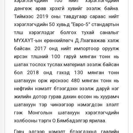
хэрэглэгчдийн тоо нийт хэрэглэгчдийн
дөнгөж арав хүрэхгүй хувийг эзэлж байна.
Тиймээс 2019 оны тавдугаар сараас нийт
хэрэглэгчдийн 50 хувьд “Евро-5” стандартын
түлш хэрэглэдэг болгох тухай саналыг
МҮХАҮТ-ын ерөнхийлөгч Д.Лхагважав хэлж
байсан. 2017 онд нийт импортоор оруулж
ирсэн түлшний 100 гаруй мянган тонн нь
шатах тослох туслах материал эзэлж байсан
бол 2018 онд гэхэд 130 мянган тонн
шатахуун орж ирснээс 480 мянган тонн нь
нефтийн нэмэлт бүтээгдэхүүн эзэлж даруй нэг
жилийн дотор гурав дахин өссөн нь хуурамч
шатахуун тэр чинээгээр нэмэгдсэн үзүүлэлт
гэж Монголын шатахуун хэрэглэгчдийн
холбооны тэргүүн О.Бямбадэлгэр ярилаа.
Гэвч эдгээр нэмэлт бүтээгдэхүүнд гаалийн