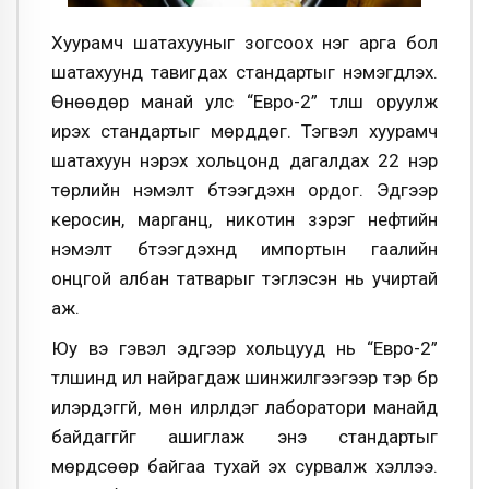
Хуурамч шатахууныг зогсоох нэг арга бол
шатахуунд тавигдах стандартыг нэмэгдүүлэх.
Өнөөдөр манай улс “Евро-2” түлш оруулж
ирэх стандартыг мөрддөг. Тэгвэл хуурамч
шатахуун нэрэх хольцонд дагалдах 22 нэр
төрлийн нэмэлт бүтээгдэхүүн ордог. Эдгээр
керосин, марганц, никотин зэрэг нефтийн
нэмэлт бүтээгдэхүүнд импортын гаалийн
онцгой албан татварыг тэглэсэн нь учиртай
аж.
Юу вэ гэвэл эдгээр хольцууд нь “Евро-2”
түлшинд илүү найрагдаж шинжилгээгээр тэр бүр
илэрдэггүй, мөн илрүүлдэг лаборатори манайд
байдаггүйг ашиглаж энэ стандартыг
мөрдсөөр байгаа тухай эх сурвалж хэллээ.