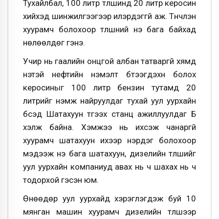
Тухайлбал, 100 литр түлшинд 20 литр керосин
хийхэд шинжилгээгээр илэрдэггүй аж. Түүнчлэн
хуурамч болохоор түлшний үнэ бага байхад
нөлөөлдөг гэнэ.
Учир нь гаалийн онцгой албан татваргүй хямд
үнэтэй нефтийн нэмэлт бүтээгдэхүүн болох
керосиныг 100 литр бензин тутамд 20
литрийг нэмж найруулдаг тухай уул уурхайн
бүсэд Шатахуун түгээх станц ажиллуулдаг Б
хэлж байна. Хэмжээ нь ихсэж чанаргүй
хуурамч шатахуун ихээр нэрдэг болохоор
мэдээж үнэ бага шатахуун, дизелийн түлшийг
уул уурхайн компаниуд авах нь ч шахах нь ч
тодорхой гэсэн юм.
Өнөөдөр уул уурхайд хэрэглэгдэж буй 10
мянган машин хуурамч дизелийн түлшээр