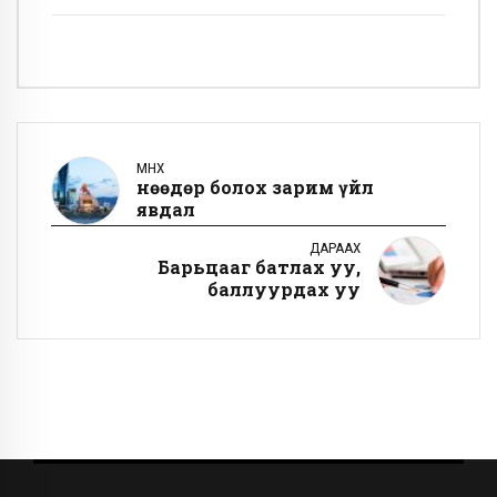
ӨМНӨХ
Өнөөдөр болох зарим үйл
явдал
ДАРААХ
Барьцааг батлах уу,
баллуурдах уу