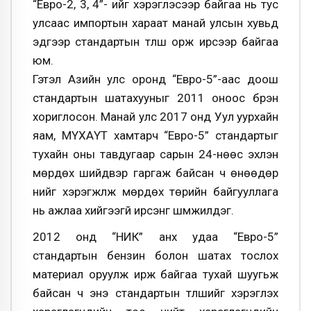
“Евро-2, 3, 4”- ийг хэрэглэсээр байгаа нь тус
улсаас импортын хараат манай улсын хувьд
эдгээр стандартын түлш орж ирсээр байгаа
юм.
Гэтэл Азийн улс оронд “Евро-5”-аас доош
стандартын шатахууныг 2011 оноос бүрэн
хориглосон. Манай улс 2017 онд Уул уурхайн
яам, МҮХАҮТ хамтарч “Евро-5” стандартыг
тухайн оны тавдугаар сарын 24-нөөс эхлэн
мөрдөх шийдвэр гаргаж байсан ч өнөөдөр
үүнийг хэрэгжүүлж мөрдөх төрийн байгууллага
нь ажлаа хийгээгүй ирсэнг шүүмжилдэг.
2012 онд “НИК” анх удаа “Евро-5”
стандартын бензин болон шатах тослох
материал оруулж ирж байгаа тухай шуугьж
байсан ч энэ стандартын түлшийг хэрэглэх