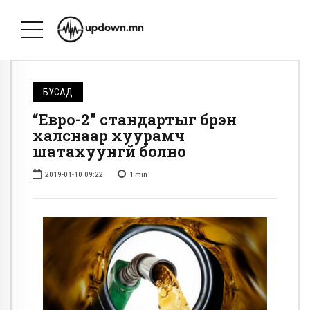
БУСАД
“Евро-2” стандартыг бүрэн
халснаар хуурамч
шатахуунгүй болно
2019-01-10 09:22
1
min