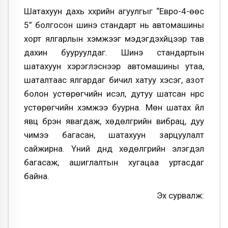
Шатахуун дахь хүхрийн агуулгыг “Евро-4-өөс
5” болгосон шинэ стандарт нь автомашины
хорт ялгарлын хэмжээг мэдэгдэхүйцээр тав
дахин бууруулдаг. Шинэ стандартын
шатахуун хэрэглэснээр автомашины утаа,
шаталтаас ялгардаг бичил хатуу хэсэг, азот
болон устөрөгчийн исэл, дутуу шатсан нүүрс
устөрөгчийн хэмжээ буурна. Мөн шатах үйл
явц бүрэн явагдаж, хөдөлгүүрийн вибрац, дуу
чимээ багасан, шатахуун зарцуулалт
сайжирна. Үүний дүнд хөдөлгүүрийн элэгдэл
багасаж, ашиглалтын хугацаа уртасдаг
байна.
Эх сурвалж: