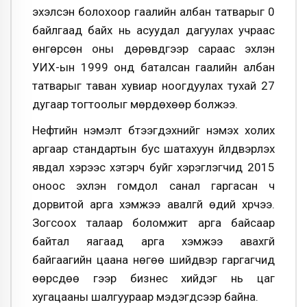
эхэлсэн болохоор гаалийн албан татварыг 0
байлгаад байх нь асуудал дагуулах учраас
өнгөрсөн оны дөрөвдүгээр сараас эхлэн
УИХ-ын 1999 онд баталсан гаалийн албан
татварыг таван хувиар ноогдуулах тухай 27
дугаар тогтоолыг мөрдөхөөр болжээ.
Нефтийн нэмэлт бүтээгдэхүүнийг нэмэх холих
аргаар стандартын бус шатахуун үйлдвэрлэх
явдал хэрээс хэтэрч буйг хэрэглэгчид 2015
оноос эхлэн гомдол санал гаргасан ч
дорвитой арга хэмжээ авалгүй өдий хүрчээ.
Зогсоох талаар боломжит арга байсаар
байтал яагаад арга хэмжээ авахгүй
байгаагийн цаана нөгөө шийдвэр гаргагчид
өөрсдөө үүгээр бизнес хийдэг нь цаг
хугацааны шалгуураар мэдэгдсээр байна.