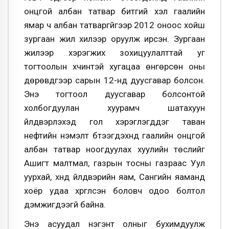
онцгой албан татвар битгий хэл гаалийн
ямар ч албан татваргүйгээр 2012 оноос хойш
зургаан жил хилээр оруулж ирсэн. Зургаан
жилээр хэрэгжих зохицуулалттай уг
тогтоолын хүчинтэй хугацаа өнгөрсөн оны
дөрөвдүгээр сарын 12-нд дуусгавар болсон.
Энэ тогтоол дуусгавар болсонтой
холбогдуулан хуурамч шатахуун
үйлдвэрлэхэд гол хэрэглэгддэг таван
нефтийн нэмэлт бүтээгдэхүүнд гаалийн онцгой
албан татвар ноогдуулах хуулийн төслийг
Ашигт малтмал, газрын тосны газраас Уул
уурхай, хүнд үйлдвэрийн яам, Сангийн яаманд
хоёр удаа хүргүүлсэн боловч одоо болтол
дэмжигдээгүй байна.
Энэ асуудал нэгэнт олныг бухимдуулж