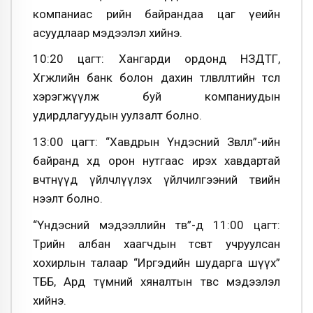
компаниас өөрийн байрандаа цаг үеийн
асуудлаар мэдээлэл хийнэ.
10:20 цагт: Хангарди ордонд НЗДТГ,
Хөгжлийн банк болон дахин төлөвлөлтийн төсөл
хэрэгжүүлж буй компаниудын
удирдлагуудын уулзалт болно.
13:00 цагт: “Хавдрын Үндэсний Зөвлөл”-ийн
байранд хөдөө орон нутгаас ирэх хавдартай
өвчтөнүүд үйлчлүүлэх үйлчилгээний төвийн
нээлт болно.
“Үндэсний мэдээллийн төв”-д 11:00 цагт:
Төрийн албан хаагчдын төсөвт учруулсан
хохирлын талаар “Иргэдийн шударга шүүх”
ТББ, Ард түмний хяналтын төвөөс мэдээлэл
хийнэ.