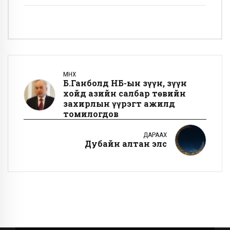
ӨМНӨХ
Б.Ганболд НҮБ-ын зүүн, зүүн
хойд азийн салбар төвийн
захирлын үүрэгт ажилд
томилогдов
ДАРААХ
Дубайн алтан элс