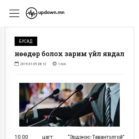
БУСАД
Өнөөдөр болох зарим үйл явдал
2019-01-09 08:12
1
min
10:00 цагт: “Эрдэнэс-Тавантолгой”