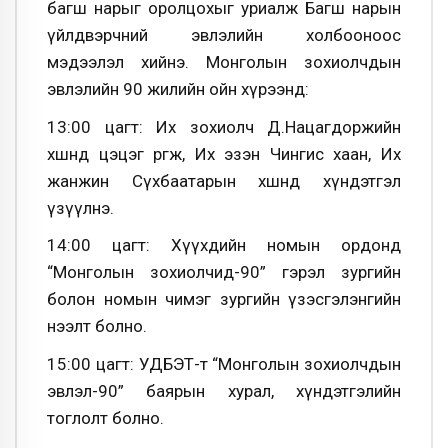
багш нарыг оролцохыг уриалж Багш нарын
үйлдвэрчний эвлэлийн холбооноос
мэдээлэл хийнэ. Монголын зохиолчдын
эвлэлийн 90 жилийн ойн хүрээнд:
13:00 цагт: Их зохиолч Д.Нацагдоржийн
хөшөөнд цэцэг өргөж, Их эзэн Чингис хаан, Их
жанжин Сүхбаатарын хөшөөнд хүндэтгэл
үзүүлнэ.
14:00 цагт: Хүүхдийн номын ордонд
“Монголын зохиолчид-90” гэрэл зургийн
болон номын чимэг зургийн үзэсгэлэнгийн
нээлт болно.
15:00 цагт: УДБЭТ-т “Монголын зохиолчдын
эвлэл-90” баярын хурал, хүндэтгэлийн
тоглолт болно.