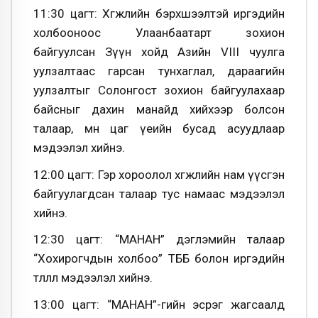
11:30 цагт: Хөгжлийн бэрхшээлтэй иргэдийн
холбооноос Улаанбаатарт зохион
байгуулсан Зүүн хойд Азийн VIII чуулга
уулзалтаас гарсан тунхаглал, дараагийн
уулзалтыг Солонгост зохион байгуулахаар
байсныг дахин манайд хийхээр болсон
талаар, мөн цаг үеийн бусад асуудлаар
мэдээлэл хийнэ.
12:00 цагт: Гэр хороолол хөгжлийн нам үүсгэн
байгуулагдсан талаар тус намаас мэдээлэл
хийнэ.
12:30 цагт: “МАНАН” дэглэмийн талаар
“Хохирогчдын холбоо” ТББ болон иргэдийн
төлөөлөл мэдээлэл хийнэ.
13:00 цагт: “МАНАН”-гийн эсрэг жагсаалд