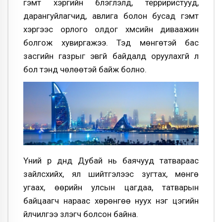
гэмт хэргийн бүлэглэлүүд, терриристууд,
дарангуйлагчид, авлига болон бусад гэмт
хэргээс орлого олдог хүмүүсийн диваажин
болгож хувиргажээ. Тэд мөнгөтэй бас
засгийн газрыг эвгүй байдалд оруулахгүй л
бол тэнд чөлөөтэй байж болно.
Үүний үр дүнд Дубай нь баячууд татвараас
зайлсхийх, ял шийтгэлээс зугтах, мөнгө
угаах, өөрийн улсын цагдаа, татварын
байцаагч нараас хөрөнгөө нуух нэг цэгийн
үйлчилгээ үзүүлэгч болсон байна.