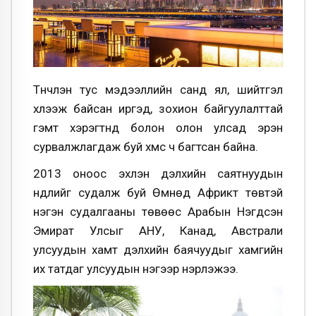
Түүнчлэн тус мэдээллийн санд ял, шийтгэл
хүлээж байсан иргэд, зохион байгуулалттай
гэмт хэрэгтнүүд болон олон улсад эрэн
сурвалжлагдаж буй хүмүүс ч багтсан байна.
2013 оноос эхлэн дэлхийн саятнуудын
нүүдлийг судалж буй Өмнөд Африкт төвтэй
нэгэн судалгааны төвөөс Арабын Нэгдсэн
Эмират Улсыг АНУ, Канад, Австрали
улсуудын хамт дэлхийн баячуудыг хамгийн
их татдаг улсуудын нэгээр нэрлэжээ.