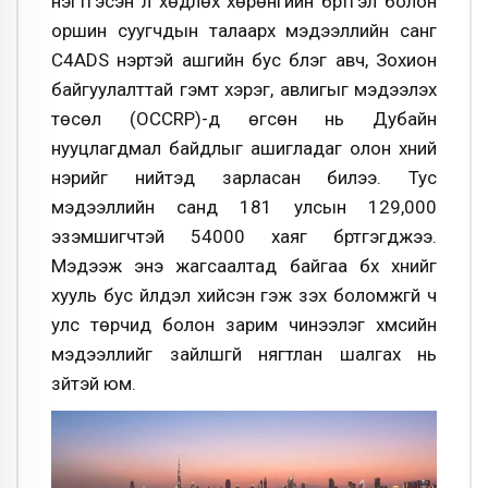
нэгтгэсэн үл хөдлөх хөрөнгийн бүртгэл болон
оршин суугчдын талаарх мэдээллийн санг
C4ADS нэртэй ашгийн бус бүлэг авч, Зохион
байгуулалттай гэмт хэрэг, авлигыг мэдээлэх
төсөл (OCCRP)-д өгсөн нь Дубайн
нууцлагдмал байдлыг ашигладаг олон хүний
нэрийг нийтэд зарласан билээ. Тус
мэдээллийн санд 181 улсын 129,000
эзэмшигчтэй 54000 хаяг бүртгэгджээ.
Мэдээж энэ жагсаалтад байгаа бүх хүнийг
хууль бус үйлдэл хийсэн гэж үзэх боломжгүй ч
улс төрчид болон зарим чинээлэг хүмүүсийн
мэдээллийг зайлшгүй нягтлан шалгах нь
зүйтэй юм.