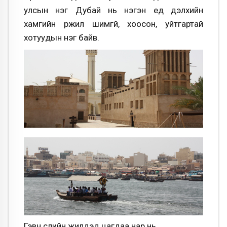
улсын нэг Дубай нь нэгэн үед дэлхийн
хамгийн үржил шимгүй, хоосон, уйтгартай
хотуудын нэг байв.
Гэвч сүүлийн жилүүдэд цагдаа нар нь