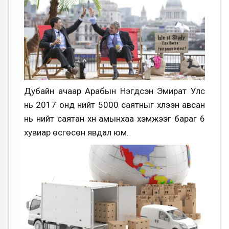
Дубайн ачаар Арабын Нэгдсэн Эмират Улс
нь 2017 онд нийт 5000 саятныг хүлээн авсан
нь нийт саятан хүн амынхаа хэмжээг бараг 6
хувиар өсгөсөн явдал юм.