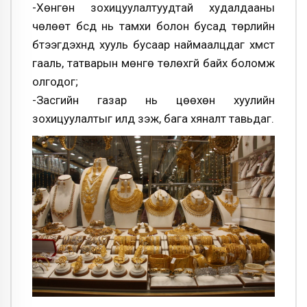
-Хөнгөн зохицуулалтуудтай худалдааны
чөлөөт бүсүүд нь тамхи болон бусад төрлийн
бүтээгдэхүүнүүд хууль бусаар наймаалцдаг хүмүүст
гааль, татварын мөнгө төлөхгүй байх боломж
олгодог;
-Засгийн газар нь цөөхөн хуулийн
зохицуулалтыг илүүд үзэж, бага хяналт тавьдаг.