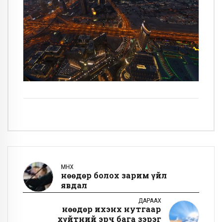
ӨМНӨХ
Өнөөдөр болох зарим үйл
явдал
ДАРААХ
Өнөөдөр ихэнх нутгаар
хүйтний эрч бага зэрэг