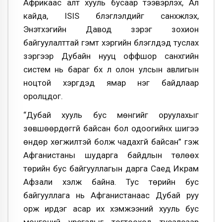
Африкаас алт хууль бусаар тээвэрлэх, Ал
кайда, ISIS бүлэглэлүүдийг санхүүжүүлэх,
Энэтхэгийн Давод зэрэг зохион
байгуулалттай гэмт хэргийн бүлэглүүдэд туслах
зэргээр Дубайн нууц оффшор санхүүгийн
систем нь бараг бүх л олон улсын авлигын
ноцтой хэргүүдэд ямар нэг байдлаар
оролцдог.
“Дубай хууль бус мөнгийг оруулахыг
зөвшөөрдөггүй байсан бол одоогийнх шигээ
өндөр хөгжилтэй болж чадахгүй байсан” гэж
Афганистаны шударга байдлын төлөөх
төрийн бус байгууллагын дарга Саед Икрам
Афзали хэлж байна. Тус төрийн бус
байгууллага нь Афганистанаас Дубай руу
орж ирдэг асар их хэмжээний хууль бус
мөнгөний урсгалыг тогтооход тусалсаар