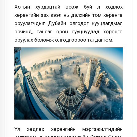
Хотын хурдацтай өсөж буй үл хөдлөх
хөрөнгийн зах зээл нь дэлхийн том хөрөнгө
оруулагчдыг Дубайн олгодог нууцлагдмал
орчинд, тансаг орон сууцнуудад хөрөнгө
оруулах боломж олгодгоороо татдаг юм.
Үл хөдлөх хөрөнгийн мэргэжилтнүүдийн