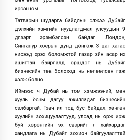
ирсэн юм.
Татварын шударга байдлын сүлжээ Дубайг
дэлхийн хамгийн нууцлагдмал улсуудын 9
дүгээрт эрэмбэлсэн байдаг. Лондон,
Сингапур хоёрын дунд дөнгөж 3 цаг хагас
нисээд хүрэх боломжтой газар зүйн асар их
ашигтай байрлалд оршдог нь Дубайг
бизнесийн төв болоход нь нөлөөлсөн гэж
хэлж болно.
Иймээс ч Дубай нь том хэмжээний, мөн
хууль ёсны дагуу ажилладаг бизнесийн
салбартай. Гэвч ил тод бус байдал, хөнгөн
хуулийн зохицуулалтууд, улсад нь орж ирж
буй хөрөнгийн эх үүсвэрийг үл хайхардаг
хандлага нь Дубайг зохион байгуулалттай