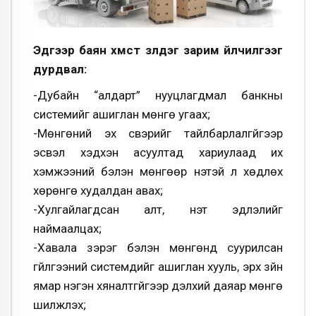
Эдгээр баян хүмүүст үзүүлдэг зарим үйлчилгээг
дурдвал:
-Дубайн “алдарт” нууцлагдмал банкны
системийг ашиглан мөнгө угаах;
-Мөнгөний эх үүсвэрийг тайлбарлалгүйгээр
эсвэл хэдхэн асуултад хариулаад их
хэмжээний бэлэн мөнгөөр үнэтэй үл хөдлөх
хөрөнгө худалдан авах;
-Хулгайлагдсан алт, үнэт эдлэлийг
наймаалцах;
-Хавала зэрэг бэлэн мөнгөнд суурилсан
гүйлгээний системүүдийг ашиглан хууль, эрх зүйн
ямар нэгэн хяналтгүйгээр дэлхий даяар мөнгө
шилжүүлэх;