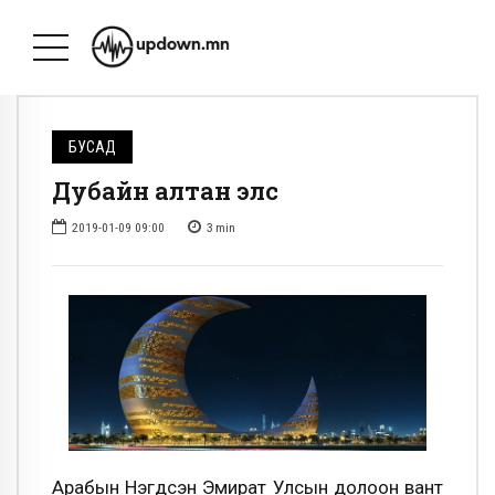
БУСАД
Дубайн алтан элс
2019-01-09 09:00
3
min
Арабын Нэгдсэн Эмират Улсын долоон вант