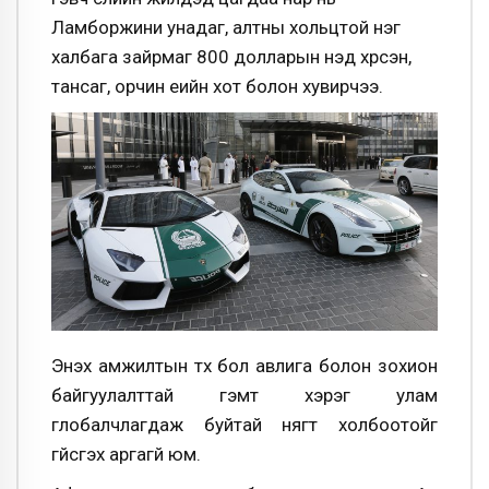
Ламборжини унадаг, алтны хольцтой нэг
халбага зайрмаг 800 долларын үнэд хүрсэн,
тансаг, орчин үеийн хот болон хувирчээ.
Энэхүү амжилтын түүх бол авлига болон зохион
байгуулалттай гэмт хэрэг улам
глобалчлагдаж буйтай нягт холбоотойг
үгүйсгэх аргагүй юм.