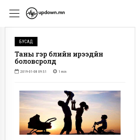
БУСАД
Таны гэр бүлийн ирээдүйн
боловсролд
2019-01-08 09:51
1
min