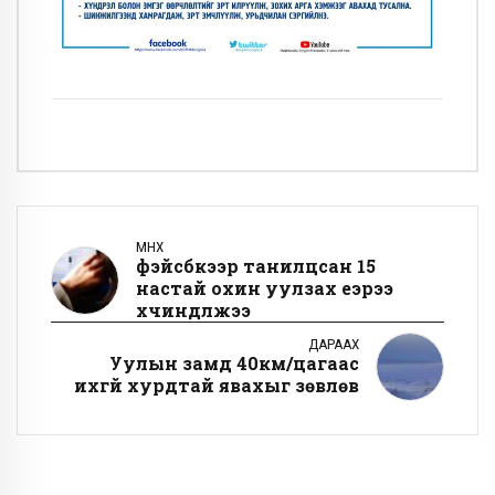
ӨМНӨХ
фэйсбүүкээр танилцсан 15
настай охин уулзах үеэрээ
хүчиндүүлжээ
ДАРААХ
Уулын замд 40км/цагаас
ихгүй хурдтай явахыг зөвлөв