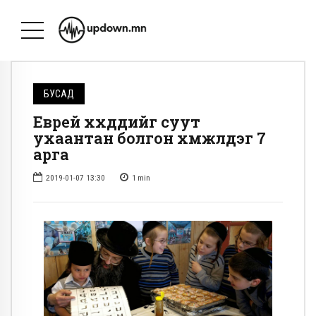
БУСАД
Еврей хүүхдүүдийг суут
ухаантан болгон хүмүүжүүлдэг 7
арга
2019-01-07 13:30
1
min