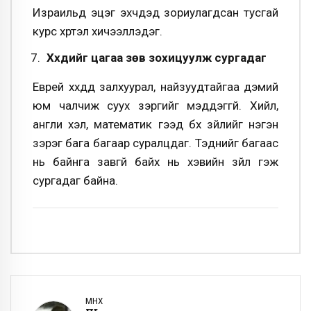
Израильд эцэг эхчүүдэд зориулагдсан тусгай
курс хүртэл хичээллэдэг.
Хүүхдийг цагаа зөв зохицуулж сургадаг
Еврей хүүхдүүд залхуурал, найзуудтайгаа дэмий
юм чалчиж суух зэргийг мэддэггүй. Хийл,
англи хэл, математик гээд бүх зүйлийг нэгэн
зэрэг бага багаар суралцдаг. Тэднийг багаас
нь байнга завгүй байх нь хэвийн зүйл гэж
сургадаг байна.
ӨМНӨХ