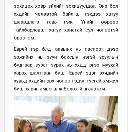
зохицох хоёр зүйлийг зохицуулдаг. Энэ бол
хүүхдийг чөлөөтэй байлга, гэхдээ хатуу
шаардлага тавь гэж. Үүнийг өөрөөр
тайлбарлавал хатуу ханатай сул чөлөөтэй
өрөө юм.
Еврей гэр бүлд аавынх нь паспорт дээр
ээжийнх нь зуун баксын үнэтэй уруулын
будгаар зураг зурах нь хүүхдүүд рүүгээ муухай
харах шалтгаан биш. Еврей эцэг эхчүүдийн
хувьд хүүхдийн эрх чөлөө гэдэг тусгай хүмүүжил
биш, харин амьсгалж болохгүй агаар юм.