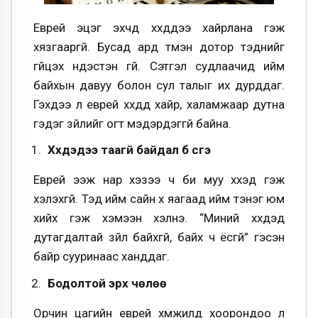
Еврей эцэг эхчүүд хүүхдүүдээ хайрлана гэж
хязгааргүй. Бусад ард түмэн дотор тэднийг
гүйцэх үндэстэн үгүй. Сэтгэл судлаачид ийм
байхын давуу болон сул талыг их дурддаг.
Гэхдээ л еврей хүүхдүүд хайр, халамжаар дутна
гэдэг зүйлийг огт мэдэрдэггүй байна.
Хүүхдэдээ таагүй байдал бүү үүсгэ
Еврей ээж нар хэзээ ч би муу хүүхэд гэж
хэлэхгүй. Тэд ийм сайн хүү яагаад ийм тэнэг юм
хийх гэж хэмээн хэлнэ. “Миний хүүхдэд
дутагдалтай зүйл байхгүй, байх ч ёсгүй” гэсэн
байр сууринаас ханддаг.
Бодолтой эрх чөлөө
Орчин цагийн еврей хүмүүжилд хоорондоо үл