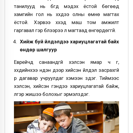
танилууд нь бүгд мэдэх ёстой бөгөөд
хамгийн гол нь хүүхдээ олны өмнө магтах
ёстой. Хэрвээ хүүхэд маш том амжилт
гаргавал гэр бүлээрээ л магтаад өнгөрдөггүй.
Хийж буй үйлдэлдээ хариуцлагатай байх
өндөр шалгуур
Еврейчүүд санаандгүй хэлсэн ямар ч үг,
хүүхдийнхээ нүдэн дээр хийсэн үйлдэл засрахгүй
үр дагавар учруулдаг хэмээн үздэг. Тиймээс
хэлсэн, хийсэн үгэндээ хариуцлагатай байж,
үлгэр жишээ болохыг эрмэлздэг.