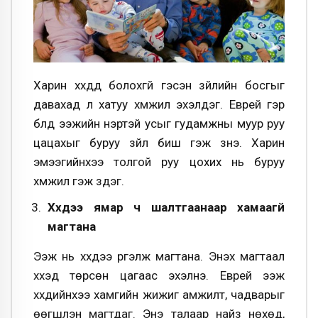
Харин хүүхдүүд болохгүй гэсэн зүйлийн босгыг
давахад л хатуу хүмүүжил эхэлдэг. Еврей гэр
бүлд ээжийн үнэртэй усыг гудамжны муур руу
цацахыг буруу зүйл биш гэж үзнэ. Харин
эмээгийнхээ толгой руу цохих нь буруу
хүмүүжил гэж үздэг.
Хүүхдээ ямар ч шалтгаанаар хамаагүй
магтана
Ээж нь хүүхдээ үргэлж магтана. Энэхүү магтаал
хүүхэд төрсөн цагаас эхэлнэ. Еврей ээж
хүүхдийнхээ хамгийн жижиг амжилт, чадварыг
өөгшүүлэн магтдаг. Энэ талаар найз нөхөд,