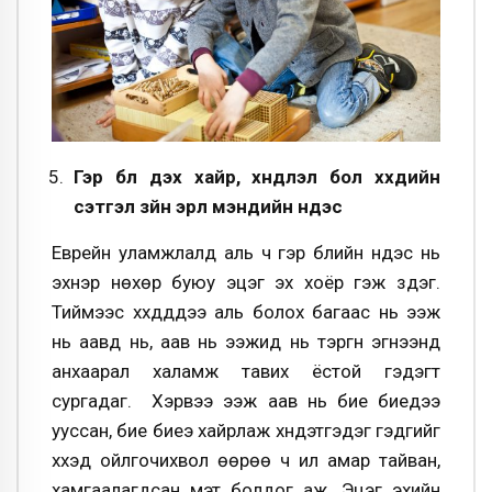
Гэр бүл дэх хайр, хүндлэл бол хүүхдийн
сэтгэл зүйн эрүүл мэндийн үндэс
Еврейн уламжлалд аль ч гэр бүлийн үндэс нь
эхнэр нөхөр буюу эцэг эх хоёр гэж үздэг.
Тиймээс хүүхдүүддээ аль болох багаас нь ээж
нь аавд нь, аав нь ээжид нь тэргүүн эгнээнд
анхаарал халамж тавих ёстой гэдэгт
сургадаг. Хэрвээ ээж аав нь бие биедээ
ууссан, бие биеэ хайрлаж хүндэтгэдэг гэдгийг
хүүхэд ойлгочихвол өөрөө ч илүү амар тайван,
хамгаалагдсан мэт болдог аж. Эцэг эхийн