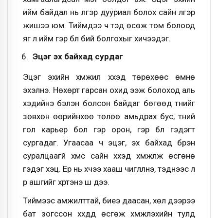
ийм байдал нь үлгэр дууриал болох сайн үлгэр
жишээ юм. Тиймдээ ч тэд өсөж том болоод
яг л ийм гэр бүл бий болгохыг хичээдэг.
Эцэг эх байхад сурдаг
Эцэг эхийн хүмүүжил хүүхэд төрөхөөс өмнө
эхэлнэ. Нөхөрт гарсан охид ээж болоход аль
хэдийнэ бэлэн болсон байдаг бөгөөд түүнийг
зөвхөн өөрийнхөө төлөө амьдрах бус, түүний
гол карьер бол гэр орон, гэр бүл гэдэгт
сургадаг. Угаасаа ч эцэг, эх байхад бүрэн
суралцаагүй хүмүүс сайн хүүхэд хүмүүжүүлж өсгөнө
гэдэг хэцүү. Ер нь хүчээ хааш чиглүүлнэ, тэднээс л
үр ашгийг хүртэнэ шүү дээ.
Тиймээс амжилттай, биеэ даасан, хөл дээрээ
бат зогссон хүүхдүүд өсгөж хүмүүжүүлэхийн тулд