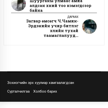
Шуурганы улмаас амиа
алдсан хүний тоо нэмэгдсээр
байна
ДАРААХ
Загвар өмсөгч Ч.Чамин-
Эрдэнийн учир битүүлэг
үхлийн тухай
таамаглалууд...
Зохиогчийн эрх хуулиар хамгаалагдсан
Сурталчилгаа
Холбоо барих