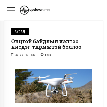
БУСАД
Онцгой байдлын хэлтэс
нисдэг төхөөрөмжтэй боллоо
2019-01-07 11:13
1
min