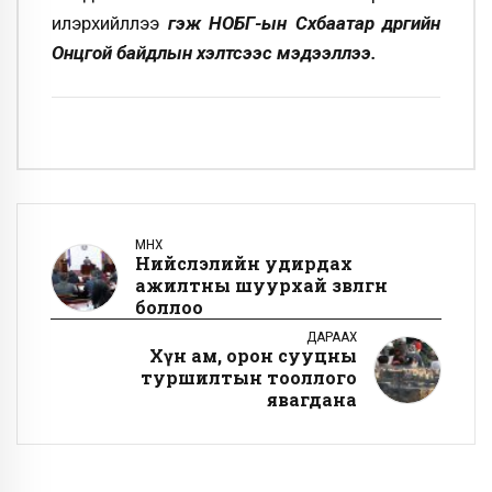
илэрхийллээ
гэж НОБГ-ын С
хбаатар д
ргийн
Онцгой байдлын хэлтсээс мэдээллээ.
ӨМНӨХ
Нийслэлийн удирдах
ажилтны шуурхай зөвлөгөөн
боллоо
ДАРААХ
Хүн ам, орон сууцны
туршилтын тооллого
явагдана