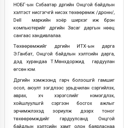
НОБГ-ын Сүхбаатар дүүргийн Онцгой байдлын
хэлтэст нисгэгчгүй нисэх төхөөрөмж /дронн/,
Dell маркийн хоёр ширхэг иж бүрэн
компьютерийг дүүргийн Засаг даргын нөөц
сангаас хандивлалаа.
Төхөөрөмжийг дүүргийн ИТХ-ын дарга
Э.Ганбат, Онцгой байдлын хэлтсийн дарга,
дэд хурандаа Т.Мөнхдоржид гардуулан
өгсөн юм.
Дүүргийн хэмжээнд гарч болзошгүй гамшиг
осол, аюулт үзэгдлээс урьдчилан сэргийлэх,
аврах, хүч хэрэгслийг нэмэгдүүлэх,
хойшлуулшгүй сэргээн босгох ажлыг
эрчимжүүлэхэд зориулж дээрх тоног
төхөөрөмжүүдийг гардуулсанд Онцгой
байдлын хэлтсийн хамт олон баярласнаа