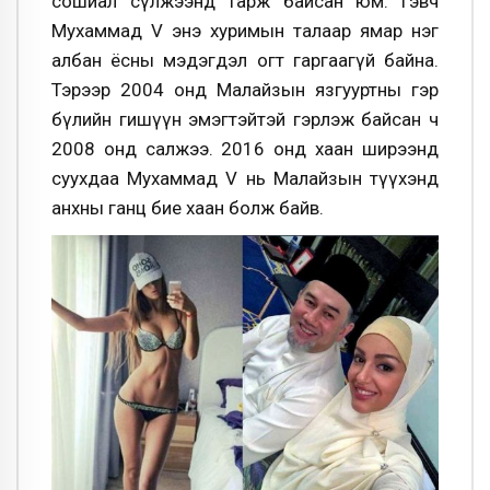
сошиал сүлжээнд тарж байсан юм. Гэвч
Мухаммад V энэ хуримын талаар ямар нэг
албан ёсны мэдэгдэл огт гаргаагүй байна.
Тэрээр 2004 онд Малайзын язгууртны гэр
бүлийн гишүүн эмэгтэйтэй гэрлэж байсан ч
2008 онд салжээ. 2016 онд хаан ширээнд
суухдаа Мухаммад V нь Малайзын түүхэнд
анхны ганц бие хаан болж байв.