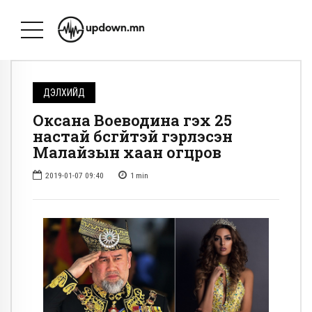
ДЭЛХИЙД
Оксана Воеводина гэх 25
настай бүсгүйтэй гэрлэсэн
Малайзын хаан огцров
2019-01-07 09:40
1
min