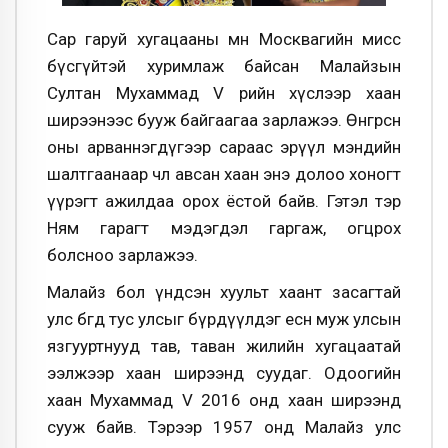
Сар гаруй хугацааны өмнө Москвагийн мисс
бүсгүйтэй хуримлаж байсан Малайзын
Султан Мухаммад V өөрийн хүслээр хаан
ширээнээс бууж байгаагаа зарлажээ. Өнгөрсөн
оны арваннэгдүгээр сараас эрүүл мэндийн
шалтгаанаар чөлөө авсан хаан энэ долоо хоногт
үүрэгт ажилдаа орох ёстой байв. Гэтэл тэр
Ням гарагт мэдэгдэл гаргаж, огцрох
болсноо зарлажээ.
Малайз бол үндсэн хуульт хаант засагтай
улс бөгөөд тус улсыг бүрдүүлдэг есөн муж улсын
язгууртнууд тав, таван жилийн хугацаатай
ээлжээр хаан ширээнд суудаг. Одоогийн
хаан Мухаммад V 2016 онд хаан ширээнд
сууж байв. Тэрээр 1957 онд Малайз улс