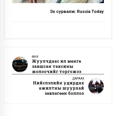
Эх сурвалж: Russia Today
ӨМНӨХ
Жуулчдаас илүү мөнгө
завшсан таксины
жолоочийг торгожээ
ДАРААХ
Нийслэлийн удирдах
ажилтны шуурхай
зөвлөгөөн боллоо