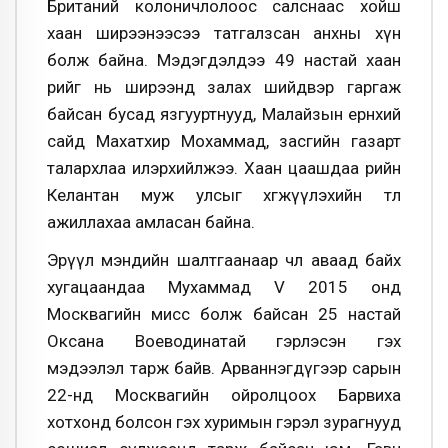
Британий колоничлолоос салснаас хойш
хаан ширээнээсээ татгалзсан анхны хүн
болж байна. Мэдэгдэлдээ 49 настай хаан
өөрийг нь ширээнд залах шийдвэр гаргаж
байсан бусад язгууртнууд, Малайзын ерөнхий
сайд Махатхир Мохаммад, засгийн газарт
талархлаа илэрхийлжээ. Хаан цаашдаа өөрийн
Келантан муж улсыг хөгжүүлэхийн төлөө
ажиллахаа амласан байна.
Эрүүл мэндийн шалтгаанаар чөлөө аваад байх
хугацаандаа Мухаммад V 2015 онд
Москвагийн мисс болж байсан 25 настай
Оксана Воеводинатай гэрлэсэн гэх
мэдээлэл тарж байв. Арваннэгдүгээр сарын
22-нд Москвагийн ойролцоох Барвиха
хотхонд болсон гэх хуримын гэрэл зурагнууд