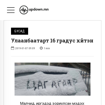
БУСАД
Улаанбаатарт 16 градус хүйтэн
2019-01-07 09:09
1
min
Малчид, иргэдэд зориулсан мэдээ: