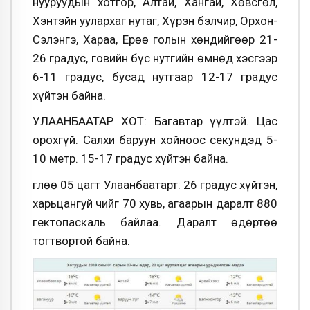
нууруудын хотгор, Алтай, Хангай, Хөвсгөл,
Хэнтэйн уулархаг нутаг, Хүрэн бэлчир, Орхон-
Сэлэнгэ, Хараа, Ерөө голын хөндийгөөр 21-
26 градус, говийн бүс нутгийн өмнөд хэсгээр
6-11 градус, бусад нутгаар 12-17 градус
хүйтэн байна.
УЛААНБААТАР ХОТ: Багавтар үүлтэй. Цас
орохгүй. Салхи баруун хойноос секундэд 5-
10 метр. 15-17 градус хүйтэн байна.
Өглөө 05 цагт Улаанбаатарт: 26 градус хүйтэн,
харьцангуй чийг 70 хувь, агаарын даралт 880
гектопаскаль байлаа. Даралт өдөртөө
тогтвортой байна.