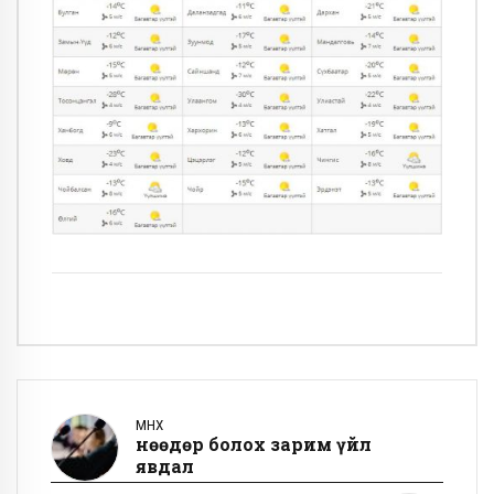
ӨМНӨХ
Өнөөдөр болох зарим үйл
явдал