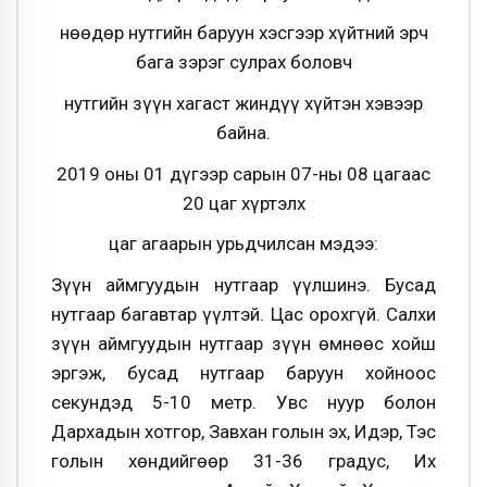
Өнөөдөр нутгийн баруун хэсгээр хүйтний эрч
бага зэрэг сулрах боловч
нутгийн зүүн хагаст жиндүү хүйтэн хэвээр
байна.
2019 оны 01 дүгээр сарын 07-ны 08 цагаас
20 цаг хүртэлх
цаг агаарын урьдчилсан мэдээ:
Зүүн аймгуудын нутгаар үүлшинэ. Бусад
нутгаар багавтар үүлтэй. Цас орохгүй. Салхи
зүүн аймгуудын нутгаар зүүн өмнөөс хойш
эргэж, бусад нутгаар баруун хойноос
секундэд 5-10 метр. Увс нуур болон
Дархадын хотгор, Завхан голын эх, Идэр, Тэс
голын хөндийгөөр 31-36 градус, Их