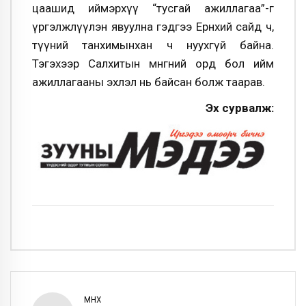
цаашид иймэрхүү “тусгай ажиллагаа”-г
үргэлжлүүлэн явуулна гэдгээ Ерөнхий сайд ч,
түүний танхимынхан ч нуухгүй байна.
Тэгэхээр Салхитын мөнгөний орд бол ийм
ажиллагааны эхлэл нь байсан болж таарав.
Эх сурвалж:
ӨМНӨХ