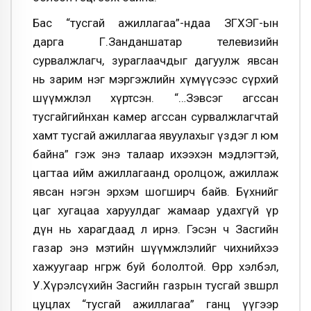
Бас “тусгай ажиллагаа”-ндаа ЗГХЭГ-ын
дарга Г.Занданшатар телевизийн
сурвалжлагч, зураглаачдыг дагуулж явсан
нь зарим нэг мэргэжлийн хүмүүсээс сүрхий
шүүмжлэл хүртсэн. “…Зэвсэг агссан
тусгайгийнхан камер агссан сурвалжлагчтай
хамт тусгай ажиллагаа явуулахыг үздэг л юм
байна” гэж энэ талаар ихээхэн мэдлэгтэй,
цагтаа ийм ажиллагаанд оролцож, ажиллаж
явсан нэгэн эрхэм шогширч байв. Бүхнийг
цаг хугацаа харуулдаг жамаар удахгүй үр
дүн нь харагдаад л ирнэ. Гэсэн ч Засгийн
газар энэ мэтийн шүүмжлэлийг чихнийхээ
хажуугаар өнгөрөөж буй бололтой. Өөрөөр хэлбэл,
У.Хүрэлсүхийн Засгийн газрын тусгай зөвшөөрөл
цуцлах “тусгай ажиллагаа” ганц үүгээр