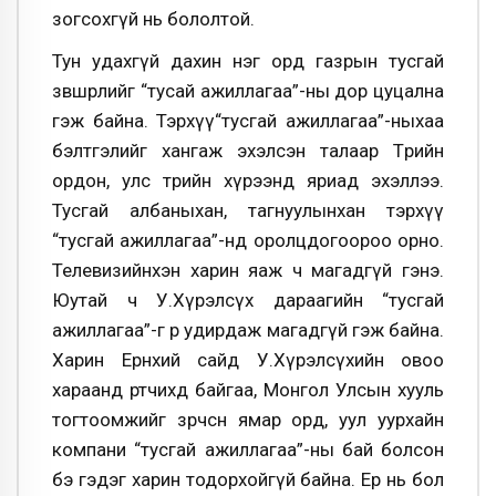
зогсохгүй нь бололтой.
Тун удахгүй дахин нэг орд газрын тусгай
зөвшөөрлийг “тусай ажиллагаа”-ны дор цуцална
гэж байна. Тэрхүү“тусгай ажиллагаа”-ныхаа
бэлтгэлийг хангаж эхэлсэн талаар Төрийн
ордон, улс төрийн хүрээнд яриад эхэллээ.
Тусгай албаныхан, тагнуулынхан тэрхүү
“тусгай ажиллагаа”-нд оролцдогоороо орно.
Телевизийнхэн харин яаж ч магадгүй гэнэ.
Юутай ч У.Хүрэлсүх дараагийн “тусгай
ажиллагаа”-г өөрөө удирдаж магадгүй гэж байна.
Харин Ерөнхий сайд У.Хүрэлсүхийн овоо
хараанд өртчихөөд байгаа, Монгол Улсын хууль
тогтоомжийг зөрчсөн ямар орд, уул уурхайн
компани “тусгай ажиллагаа”-ны бай болсон
бэ гэдэг харин тодорхойгүй байна. Ер нь бол