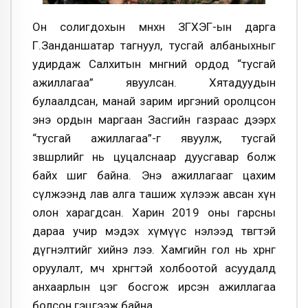
Он солигдохын өмнөхөн ЗГХЭГ-ын дарга
Г.Занданшатар тагнуул, тусгай албаныхныг
удирдаж Салхитын мөнгөний ордод “тусгай
ажиллагаа” явуулсан. Хятадуудын
булаалдсан, манай зарим иргэний оролцсон
энэ ордын маргаан Засгийн газраас дээрх
“тусгай ажиллагаа”-г явуулж, тусгай
зөвшөөрлийг нь цуцалснаар дуусгавар болж
байх шиг байна. Энэ ажиллагааг цахим
сүлжээнд лав алга ташиж хүлээж авсан хүн
олон харагдсан. Харин 2019 оны гарсны
дараа учир мэдэх хүмүүс нэлээд төвөгтэй
дүгнэлтийг хийнэ лээ. Хамгийн гол нь хөрөнгө
оруулалт, өмч хөрөнгөтэй холбоотой асуудалд
анхаарлын цэг босгож ирсэн ажиллагаа
болсон гэцгээж байна.