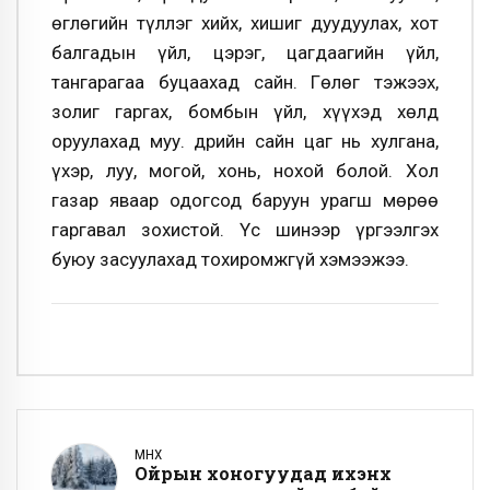
өглөгийн түллэг хийх, хишиг дуудуулах, хот
балгадын үйл, цэрэг, цагдаагийн үйл,
тангарагаа буцаахад сайн. Гөлөг тэжээх,
золиг гаргах, бомбын үйл, хүүхэд хөлд
оруулахад муу. Өдрийн сайн цаг нь хулгана,
үхэр, луу, могой, хонь, нохой болой. Хол
газар яваар одогсод баруун урагш мөрөө
гаргавал зохистой. Үс шинээр үргээлгэх
буюу засуулахад тохиромжгүй хэмээжээ.
ӨМНӨХ
Ойрын хоногуудад ихэнх