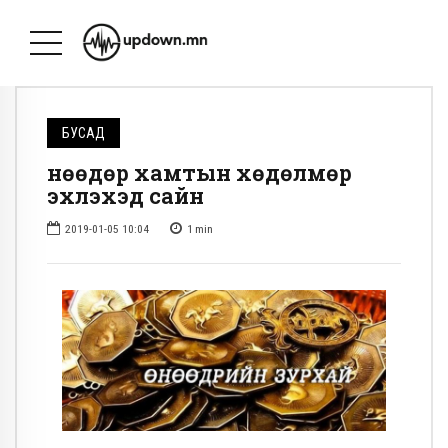
БУСАД
Өнөөдөр хамтын хөдөлмөр
эхлэхэд сайн
2019-01-05 10:04
1
min