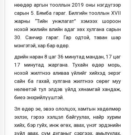
Өнөөдөр аргын тооллын 2019 оны нэгдүгээр
сарын 5. Бямба гараг. Билгийн тооллын XVII
жарны “Тийн унжлагат” хэмээх шороон
нохой жилийн Өвлийн адаг хөх хулгана сарын
30. Санчир гараг. Гар одтой, таван шар
мэнгэтэй, хар бар өдөр.
Өдрийн наран 8 цаг 36 минутад мандан, 17 цаг
17 минутад жаргана. Тухайн өдөр морь,
нохой жилтнээ аливаа үйлийг хийхэд эерэг
сайн ба гахай, хулгана жилтнээ сөрөг муу
нөлөөтэй тул элдэв үйлд хянамгай хандаж,
биеэ энхрийлүүштэй.
Эл өдөр эе, эвээ ололцох, хамтын хөдөлмөр
эхлэх, гэрээ хэлцэл байгуулах, найр хурим
хийх, бэр гуйх, инж өгөх, авах, үнэт эрдэнийн
зүйл авах, сүм дуганыг сэргээх, амьлуулах,