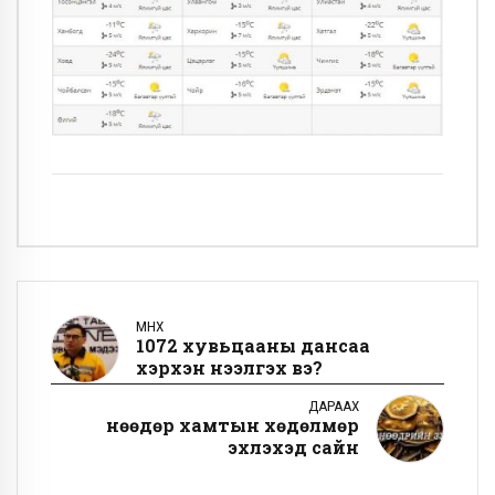
ӨМНӨХ
1072 хувьцааны дансаа
хэрхэн нээлгэх вэ?
ДАРААХ
Өнөөдөр хамтын хөдөлмөр
эхлэхэд сайн