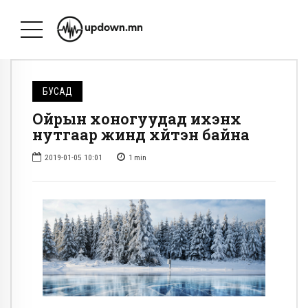
БУСАД
Ойрын хоногуудад ихэнх
нутгаар жиндүү хүйтэн байна
2019-01-05 10:01
1
min