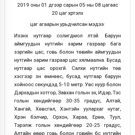
2019 оны 01 дүгээр сарын 05-ны 08 цагаас
20 цаг хүртэлх
цаг агаарын урьдчилсан мэдээ:
Ихэнх нутгаар солигдмол үүлтэй. Баруун
аймгуудын нутгийн зарим газраар бага
зэргийн цас, говь болон төвийн аймгуудын
нутгийн зарим газраар цас хялмаална. Бусад
нутгаар цас орохгүй. Салхи нутгийн төв
хэсгээр зүүн өмнөөс, бусад нутгаар баруун
хойноос секундэд 5-10 метр. Увс нуур болон
Дархадын хотгор, Завхан голын эх, Идэр, Тэс
голын хөндийгөөр 30-35 градус, Алтай,
Хангай, Хөвсгөл, Хэнтэйн уулархаг нутаг,
Хүрэн бэлчир, Орхон, Хараа, Ерөө, Туул,
Тэрэлж голын хөндийгөөр 20-25 градус,
Алтайн өвөр говь болон говийн бүс нутгийн