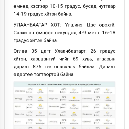
өмнөд хэсгээр 10-15 градус, бусад нутгаар
14-19 градус хүйтэн байна.
УЛААНБААТАР ХОТ: Үүлшинэ. Цас орохгүй.
Салхи зүүн өмнөөс секундэд 4-9 метр. 16-18
градус хүйтэн байна.
Өглөө 05 цагт Улаанбаатарт: 26 градус
хүйтэн, харьцангуй чийг 69 хувь, агаарын
даралт 876 гектопаскаль байлаа. Даралт
өдөртөө тогтвортой байна.