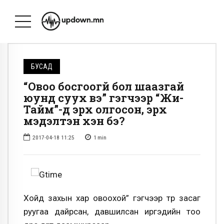
БУСАД
“Овоо босгоогүй бол шаазгай
юунд суух вэ” гэгчээр “Жи-
Тайм”-д эрх олгосон, эрх
мэдэлтэн хэн бэ?
2017-04-18 11:25
1
min
Хойд захын хар овоохой” гэгчээр төр засаг
руугаа дайрсан, давшилсан иргэдийн тоо