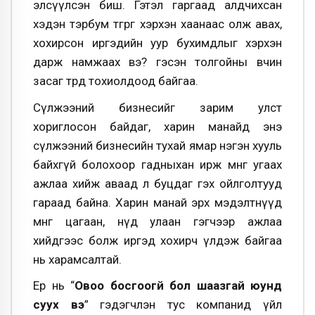
элсүүлсэн биш. Гэтэл гаргаад алдчихсан
хэдэн тэрбум төгрөгөө хэрхэн хаанаас олж авах,
хохирсон иргэдийн уур бухимдлыг хэрхэн
дарж намжаах вэ? гэсэн толгойны өвчин
засаг төрд тохиолдоод байгаа.
Сүлжээний бизнесийг зарим улст
хориглосон байдаг, харин манайд энэ
сүлжээний бизнесийн тухай ямар нэгэн хууль
байхгүй болохоор гадныхан ирж мөнгө угаах
ажлаа хийж аваад л буцдаг гэх ойлголтууд
гараад байна. Харин манай эрх мэдэлтнүүд
мөнгө цагаан, нүд улаан гэгчээр ажлаа
хийдгээс болж иргэд хохирч үлдэж байгаа
нь харамсалтай.
Ер нь “
Овоо босгоогүй бол шаазгай юунд
суух вэ
” гэдэгчлэн тус компанид үйл