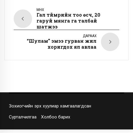
ӨМНӨХ
Гал түймрийн тоо өсч, 20
гаруй мянга га талбай
шатжээ
ДАРААХ
“Шулам” эмээ гурван жил
хоригдох ял авлаа
Зохиогчийн эрх хуулиар хамгаалагдсан
Сурталчилгаа
Холбоо барих