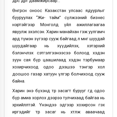
өдрөөс өдөрт даамжирсаар…
Өнгөрсөн оноос Казакстан улсаас ядуурлыг
бууруулах “Жи- тайм” сүлжээний бизнес
нэртэйгээр Монголд үйл ажиллагаагаа
явуулж эхэлсэн. Харин манайхан гэж уулгамч
ард түмэн зүгээр сууж байгаад л мөнгө шуудай
шуудайгаар нь хүүдийлэх, хэтэрхий
бэлэнчлэх сэтгэлгээнээсээ болоод хэдэн
зуун сая бүр цаашилаад хэдэн тэрбумаар
хохирчихоод одоо дээшээ тэнгэр хол
доошоо газар хатуун үлгэр болчихоод сууж
байна.
Харин энэ бүхэнд төр засагт бурууг өгөөд одоо
бүр амиа хорлох дээрээ тулчихаад байгаа нь
хөөрхийлөлтэй. Үнэндээ эдгээр хохирсон гэх
иргэдийг төр засаг нь хөтөлж аваачаад