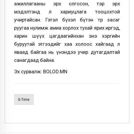
ажиллагааны эрх олгосон, тэр эрх
мэдэлтэнд л хариуцлага тооцохтой
учиртайсан. Гэтэл бүхэл бүтэн төр засаг
руугаа нулимж амиа хорлох тухай ярих иргэд,
харин шүүх цагдаагийнхан энэ хэргийн
буруутай этгээдийг хаа холоос хайгаад л
яваад байгаа нь үнэндээ учир дутагдалтай
санагдаад байна.
Эх сурвалж: BOLOD.MN
G-Time