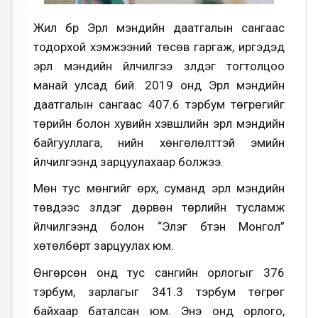
Жил бүр Эрүүл мэндийн даатгалын сангаас
тодорхой хэмжээний төсөв гаргаж, иргэдэд
эрүүл мэндийн үйлчилгээ үзүүлдэг тогтолцоо
манай улсад бий. 2019 онд Эрүүл мэндийн
даатгалын сангаас 407.6 тэрбум төгрөгийг
төрийн болон хувийн хэвшлийн эрүүл мэндийн
байгууллага, үнийн хөнгөлөлттэй эмийн
үйлчилгээнд зарцуулахаар болжээ.
Мөн тус мөнгийг өрх, суманд эрүүл мэндийн
төвүүдээс үзүүлдэг дөрвөн төрлийн тусламж
үйлчилгээнд болон “Элэг бүтэн Монгол”
хөтөлбөрт зарцуулах юм.
Өнгөрсөн онд тус сангийн орлогыг 376
тэрбум, зарлагыг 341.3 тэрбум төгрөг
байхаар баталсан юм. Энэ онд орлого,