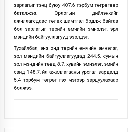
зарлагыг тэнцүү буюу 407.6 тэрбум төгрөгөөр
баталжээ. Орлогын дийлэнхийг
ажиллагсдаас төлөх шимтгэл бүрдүүлж байгаа
бол зарлагыг төрийн өмчийн эмнэлэг, эрүүл
мэндийн байгууллагууд эзэлдэг.
Тухайлбал, энэ онд төрийн өмчийн эмнэлэг,
эрүүл мэндийн байгууллагуудад 244.5, сумын
эрүүл мэндийн төвд 8.7, хувийн эмнэлэг, эмийн
санд 148.7, үйл ажиллагааны урсгал зардалд
5.4 тэрбум төгрөг гэх мэтээр зарцуулахаар
болжээ.