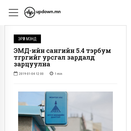
ЭРҮҮЛ МЭНД
ЭМД-ийн сангийн 5.4 тэрбум
төгрөгийг урсгал зардалд
зарцуулна
2019-01-04 12:00
1
min