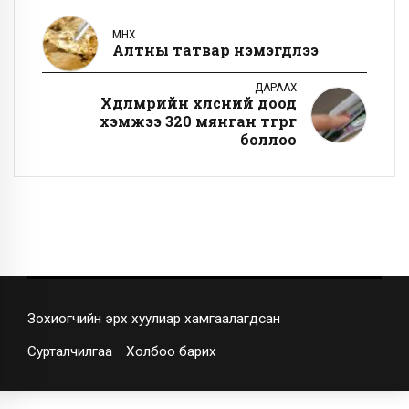
ӨМНӨХ
Алтны татвар нэмэгдлээ
ДАРААХ
Хөдөлмөрийн хөлсний доод
хэмжээ 320 мянган төгрөг
боллоо
Зохиогчийн эрх хуулиар хамгаалагдсан
Сурталчилгаа
Холбоо барих