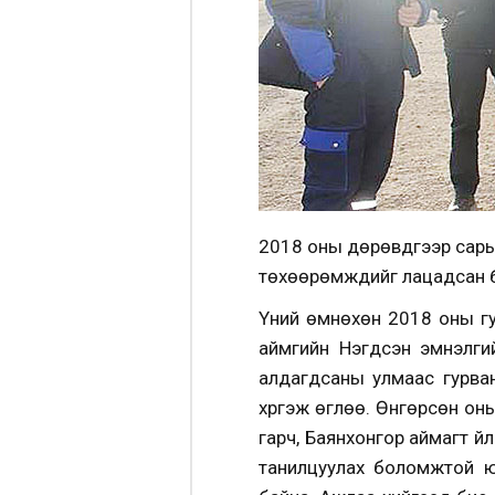
2018 оны дөрөвдүгээр сары
төхөөрөмжүүдийг лацадсан 
Үүний өмнөхөн 2018 оны гу
аймгийн Нэгдсэн эмнэлги
алдагдсаны улмаас гурван
хүргэж өглөө. Өнгөрсөн он
гарч, Баянхонгор аймагт ү
танилцуулах боломжтой ю