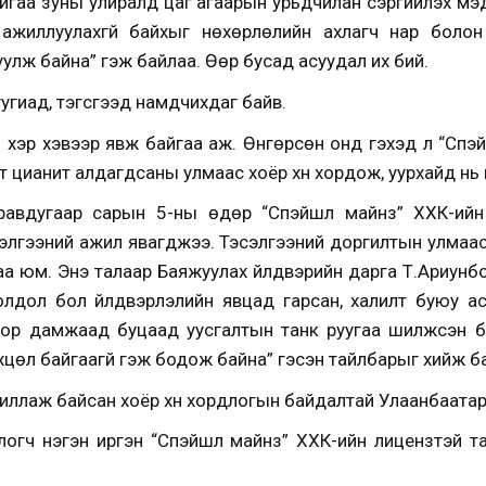
йгаа зуны улиралд цаг агаарын урьдчилан сэргийлэх мэ
г ажиллуулахгүй байхыг нөхөрлөлийн ахлагч нар боло
улж байна” гэж байлаа. Өөр бусад асуудал их бий.
шуугиад, тэгсгээд намдчихдаг байв.
ө хэр хэвээр явж байгаа аж. Өнгөрсөн онд гэхэд л “Спэ
 цианит алдагдсаны улмаас хоёр хүн хордож, уурхайд нь н
равдугаар сарын 5-ны өдөр “Спэйшл майнз” ХХК-ийн
сэлгээний ажил явагджээ. Тэсэлгээний доргилтын улмаа
гаа юм. Энэ талаар Баяжуулах үйлдвэрийн дарга Т.Ариу
олдол бол үйлдвэрлэлийн явцад гарсан, халилт буюу асг
оор дамжаад буцаад уусгалтын танк руугаа шилжсэн ба
өхцөл байгаагүй гэж бодож байна” гэсэн тайлбарыг хийж б
ажиллаж байсан хоёр хүн хордлогын байдалтай Улаанбаатар 
логч нэгэн иргэн “Спэйшл майнз” ХХК-ийн лицензтэй т