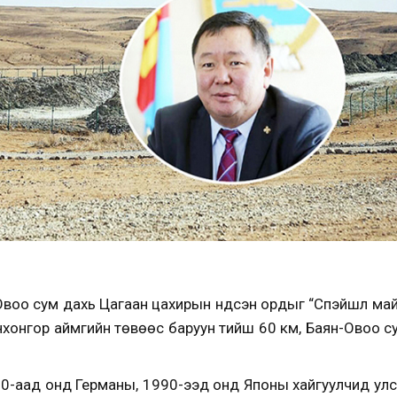
Овоо сум дахь Цагаан цахирын үндсэн ордыг “Спэйшл май
нхонгор аймгийн төвөөс баруун тийш 60 км, Баян-Овоо с
0-аад онд Германы, 1990-ээд онд Японы хайгуулчид улс