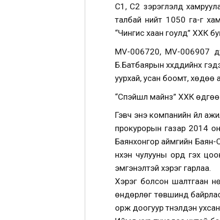
С1, С2 зэрэглэлд хамруул
талбай нийт 1050 га-г х
“Чингис хаан гоулд” ХХК б
MV-006720, MV-006907 дуг
Б.Батбаярын хүүхдүүдийнх г
уурхай, усан боомт, хөдөө 
“Спэйшл майнз” ХХК өдгөө
Гэвч энэ компанийн үйл аж
прокурорын газар 2014 оны
Баянхонгор аймгийн Баян-О
нүхэн чулууны орд гэх цоо
эмгэнэлтэй хэрэг гарлаа.
Хэрэг болсон шалтгаан нө
өндөрлөг төвшинд байрласан
орж доогуур түнэлдэн ухсан