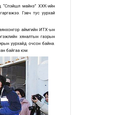
д “Спэйшл майнз” ХХК-ийн
гаргажээ. Гэвч тус уурхай
аянхонгор аймгийн ИТХ-ын
ргэжлийн хяналтын газрын
ирын уурхайд очсон байна.
ан байгаа юм.