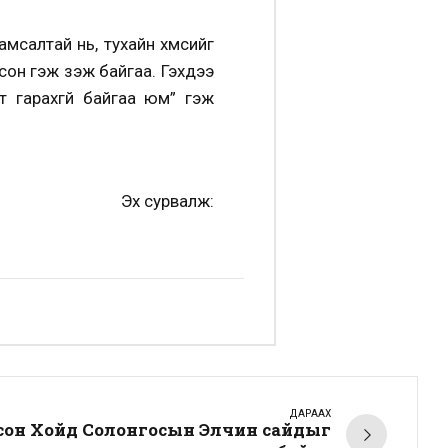
салтай нь, тухайн хүмүүсийг
он гэж үзэж байгаа. Гэхдээ
т гарахгүй байгаа юм” гэж
Эх сурвалж:
ДАРААХ
сон Хойд Солонгосын Элчин сайдыг