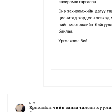
захирамж гаргасан.
Энэ захирамжийн дагуу төри
цианитад хордсон эсэхэд м
үүнийг мэргэжлийн байгуу
байлаа.
Үргэлжлэл бий.
ӨМНӨХ
Ерөнхийлөгчийн санаачилсан хуулийн