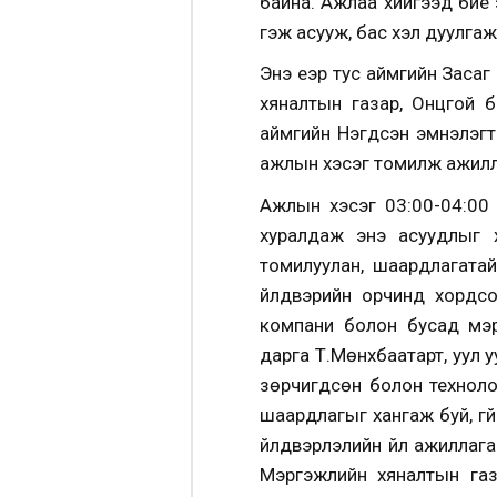
байна. Ажлаа хийгээд бие э
гэж асууж, бас хэл дуулгаж
Энэ үеэр тус аймгийн Заса
хяналтын газар, Онцгой б
аймгийн Нэгдсэн эмнэлэгт
ажлын хэсэг томилж ажилл
Ажлын хэсэг 03:00-04:00
хуралдаж энэ асуудлыг х
томилуулан, шаардлагата
үйлдвэрийн орчинд хордсо
компани болон бусад мэр
дарга Т.Мөнхбаатарт, уул у
зөрчигдсөн болон техноло
шаардлагыг хангаж буй, үг
үйлдвэрлэлийн үйл ажилла
Мэргэжлийн хяналтын газ