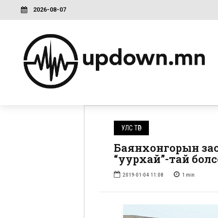
2026-08-07
УЛС ТӨР
Баянхонгорын зас
“уурхай”-тай болс
2019-01-04 11:08
1
min