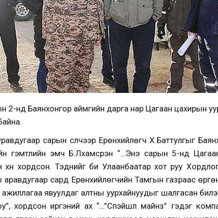
н 2-нд Баянхонгор аймгийн дарга нар Цагаан цахирын у
байна.
равдугаар сарын сүүлчээр Ерөнхийлөгч Х.Баттулгыг Баян
йн гэмтлийн эмч Б.Лхамсүрэн “…Энэ сарын 5-нд Цагаа
 хүн хордсон. Тэднийг би Улаанбаатар хот руу Хордло
ы аравдугаар сард Ерөнхийлөгчийн Тамгын газраас өргөн 
йл ажиллагаа явуулдаг алтны уурхайнуудыг шалгасан билэ
у”, хордсон иргэний ах “…”Спэйшл майнз” гэдэг комп