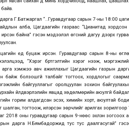
рүүл явсан сайхан дүү минь хордчихоод, наашлах, цаашлах 
 байв.
г дарга Г.Батжаргал “…Гуравдугаар сарын 7-ны 18:00 цаг
айдлын алба, Цагдаагийн газраас “Цианитад хордсон 
 ирсэн байна” гэсэн мэдээлэл өгсний дагуу дээрх гурва
уулсан.
 цагийн үед буцаж ирсэн. Гуравдугаар сарын 8-ны өгл
элэлцээд, “Хэрэг бүртгэлтийн хэрэг нээж, мэргэжли
й арга хэмжээ авч ажиллахыг Цагдаагийн газрын дарга
н байж болзошгүй талбайг тогтоох, хордлогыг саармаг
гэжлийн байгууллагыг оролцуулан зохион байгуулах
урхайн үйлдвэрлэлийн явцад хөдөлмөрийн аюулгүй байдал,
гийн горим алдагдсан эсэх, химийн хорт, аюултай бодис
үйг шалган, тогтоож, илэрсэн зөрчлийг арилгах зорилгоо
гааг 2018 оны гуравдугаар сарын 9-нөөс эхлэн зогсоох 
рын дарга Н.Бямбадоржид тус тус даалгасугай” гэс