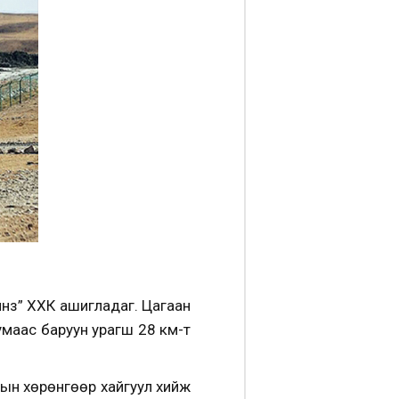
нз” ХХК ашигладаг. Цагаан
умаас баруун урагш 28 км-т
ын хөрөнгөөр хайгуул хийж