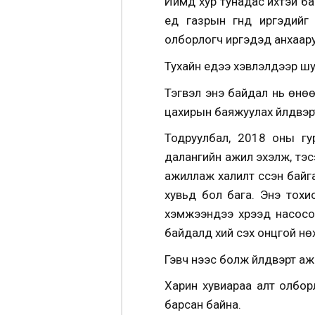
Иймд хур тунадас ихтэй ба
үед газрын гүнд иргэдий
олборлогч иргэдэд анхаару
Тухайн үедээ хэвлэлүүдээр 
Тэгвэл энэ байдал нь өнө
цахирын баяжуулах үйлдвэрт
Тодруулбал, 2018 оны гу
далангийн ажил эхэлж, тэ
ажиллаж халилт үүссэн бай
хувьд бол бага. Энэ тохи
хэмжээндээ хүрээд насос
байдалд хий үүсэх онцгой н
Гэвч үүнээс болж үйлдвэрт 
Харин хувиараа алт олбор
барсан байна.