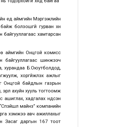
нь тодорхойгүй хүнд байгаа”
ийн үед аймгийн Мэргэжлийн
байж болзошгүй гурван хүн
н байгууллагаас хамтарсан
өө аймгийн Онцгой комисс
йн байгууллагаас шинжээч
, хурандаа Б.Оюутболдод,
жуулж, хоргүйжүүлэх ажлыг
ыг Онцгой байдлын газрын
 эрүүл ахуйн хууль тогтоомж
 ашиглах, хадгалах үндсэн
р “Спэйшл майнз” компанийн
арга хэмжээ авч ажиллахыг
эн Засаг даргын 167 тоот