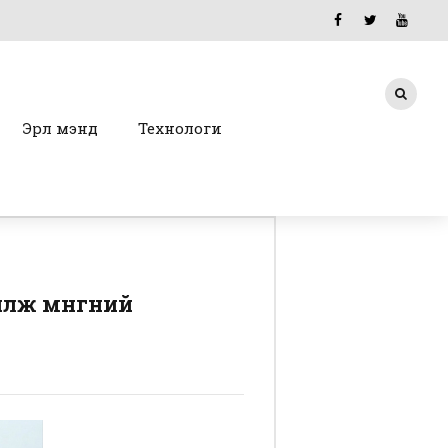
Эрүүл мэнд
Технологи
лж мөнгөний