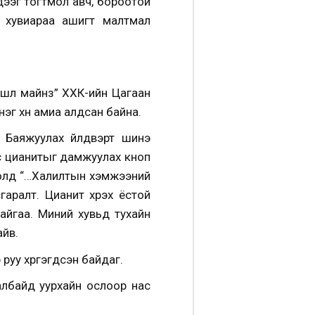
дээг тогтмол авч, бороотой
н хувиараа ашигт малтмал
йшл майнз” ХХК-ийн Цагаан
эг хүн амиа алдсан байна.
 Баяжуулах үйлдвэрт шинэ
с цианитыг дамжуулах кноп
нболд “…Халилтын хэмжээний
аралт. Цианит хүрэх ёстой
йгаа. Миний хувьд тухайн
айв.
руу хүргэгдсэн байдаг.
албайд уурхайн ослоор нас