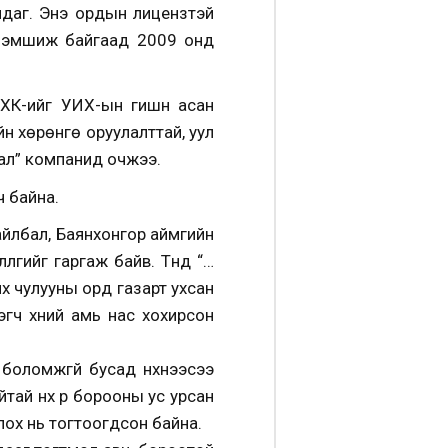
йдаг. Энэ ордын лицензтэй
эзэмшиж байгаад 2009 онд
ХК-ийг УИХ-ын гишүүн асан
йн хөрөнгө оруулалттай, уул
тал” компанид очжээ.
 байна.
айлбал, Баянхонгор аймгийн
гийг гаргаж байв. Түүнд “…
х чулууны орд газарт ухсан
эгч хүний амь нас хохирсон
боломжгүй бусад нүхнээсээ
ай нүх рүү борооны ус урсан
олох нь тогтоогдсон байна.