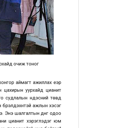
урхайд очиж тоног
хонгор аймагт ажиллах үеэр
н цахирын уурхайд цианит
го судлалын үндэсний төвд
бүрэлдэхүүнтэй ажлын хэсэг
э. Энэ шалгалтын дүнг одоо
ани цианит хэрэглэдэг юм