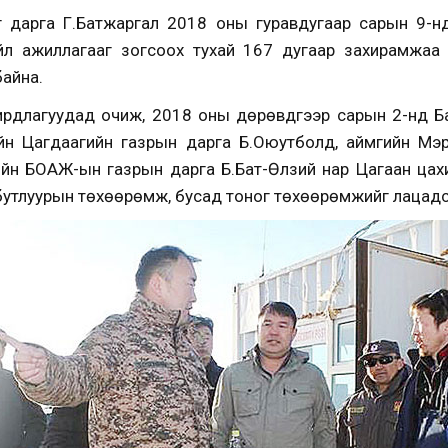
аг дарга Г.Батжаргал 2018 оны гуравдугаар сарын 9-н
йл ажиллагааг зогсоох тухай 167 дугаар захирамжаа 
байна.
ирдлагуудад очиж, 2018 оны дөрөвдүгээр сарын 2-нд Б
ийн Цагдаагийн газрын дарга Б.Оюутболд, аймгийн Мэ
йн БОАЖ-ын газрын дарга Б.Бат-Өлзий нар Цагаан цах
 бутлуурын төхөөрөмж, бусад тоног төхөөрөмжийг лацадс