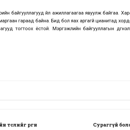
йн байгууллагууд үйл ажиллагаагаа явуулж байгаа. Харам
аргаан гараад байна. Бид бол яах аргагүй цианитад хордс
ллагууд тогтоох ёстой. Мэргэжлийн байгууллагын дүгнэл
 төслийг өргөн
Сураггүй бол