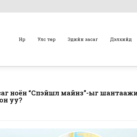
Нүүр
Улс төр
Эдийн засаг
Дэлхийд
аг ноён “Спэйшл майнз”-ыг шантаажи
он уу?