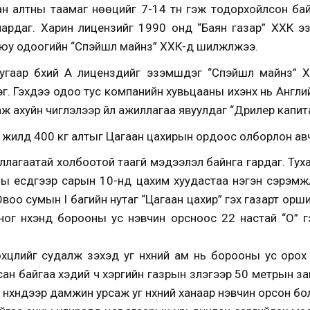
ан алтны таамаг нөөцийг 7-14 тн гэж тодорхойлсон ба
амардаг. Харин лицензийг 1990 онд “Баян газар” ХХК 
уюу одоогийн “Спэйшл майнз” ХХК-д шилжүүлжээ.
аар бүхий А лицензүүдийг эзэмшдэг “Спэйшл майнз” Х
эдэг. Гэхдээ одоо тус компанийн хувьцааны ихэнх нь Англи
аж ахуйн чиглэлээр үйл ажиллагаа явуулдаг “Дрилер капи
 жилд 400 кг алтыг Цагаан цахирын ордоос олборлон авч
иллагаатай холбоотой таагүй мэдээлэл байнга гардаг. Тух
 есдүгээр сарын 10-нд цахим хуудастаа нэгэн сэрэмжлүүл
воо сумын I багийн нутаг “Цагаан цахир” гэх газарт орши
ног нүхэнд борооны ус нэвчин орсноос 22 настай “О” г
хцлийг судалж үзэхэд уг нүхний ам нь борооны ус орох 
 байгаа хэдий ч хэргийн газрын үзлэгээр 50 метрын зайт
 нүхнүүдээр дамжин урсаж уг нүхний ханаар нэвчин орсон б