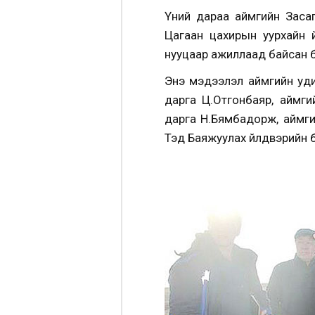
Үүний дараа аймгийн Зас
Цагаан цахирын уурхайн ү
нууцаар ажиллаад байсан 
Энэ мэдээлэл аймгийн уд
дарга Ц.Отгонбаяр, аймг
дарга Н.Бямбадорж, аймги
Тэд Баяжуулах үйлдвэрийн