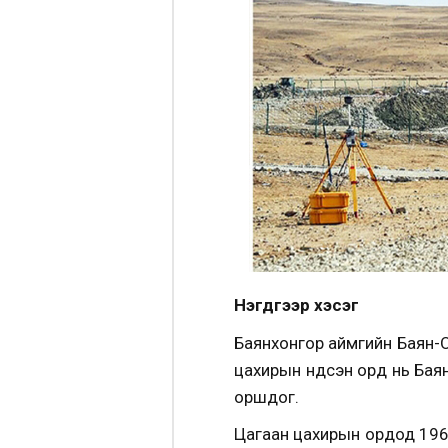
Нэгдүгээр хэсэг
Баянхонгор аймгийн Баян-
цахирын үндсэн орд нь Бая
оршдог.
Цагаан цахирын ордод 196