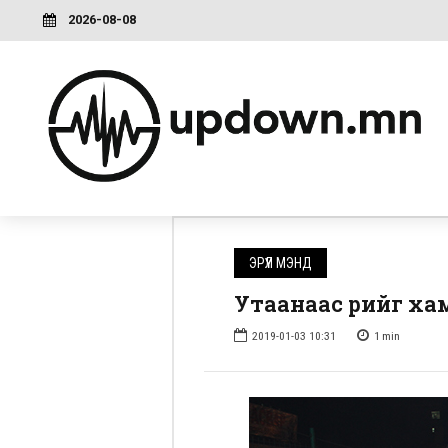
2026-08-08
ЭРҮҮЛ МЭНД
Утаанаас өөрийгөө х
2019-01-03 10:31
1
min