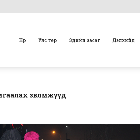
Нүүр
Улс төр
Эдийн засаг
Дэлхийд
амгаалах зөвлөмжүүд