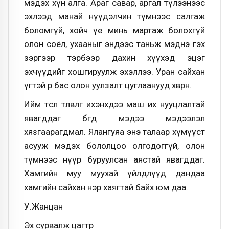
мэдэх хүн алга. Араг савар, аргал түлээнээс
эхлээд манай нүүдэлчин түмнээс салгаж
боломгүй, хойч үе минь мартаж болохгүй
олон соёл, ухааныг эндээс таньж мэднэ гэх
зэргээр тэрбээр дахин хүүхэд эцэг
эхчүүдийг хошгируулж эхэллээ. Уран сайхан
үгтэй өөр бас олон уулзалт цуглаанууд хөвөрнө.
Ийм төсөл төлөвлөгөө ихэнхдээ маш их нууцлалтай
явагддаг бөгөөд мэдээ мэдээлэл
хязгаарагдмал. Ялангуяа энэ талаар хүмүүст
асууж мэдэх бололцоо олгодоггүй, олон
түмнээс нүүр буруулсан аястай явагддаг.
Хамгийн муу муухай үйлдлүүд дандаа
хамгийн сайхан нэр хаягтай байх юм даа.
У.Жанцан
Эх сурвалж
цагтөр