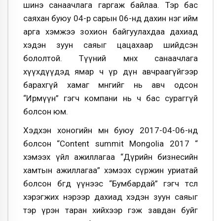
шинэ санаачлага гаргаж байлаа. Тэр бас
саяхан буюу 04-р сарын 06-нд дахин нэг ийм
арга хэмжээ зохион байгуулахдаа дахиад
хэдэн зуун саяыг цацахаар шийдсэн
бололтой. Түүний өмнөх санаачлага
хүүхдүүдэд ямар ч үр дүн авчраагүйгээр
барахгүй хамаг мөнгийг нь авч одсон
“Ирмүүн” гэгч компани нь ч бас сураггүй
болсон юм.
Хэдхэн хоногийн өмнө буюу 2017-04-06-нд
болсон “Content summit Mongolia 2017 “
хэмээх үйл ажиллагаа “Дүрийн бизнесийн
хамтын ажиллагаа” хэмээх сүржин уриатай
болсон бөгөөд үүнээс “Бумбардай” гэгч төсөл
хэрэгжих нэрээр дахиад хэдэн зуун саяыг
тэр үрэн таран хийхээр гэж завдан буйг