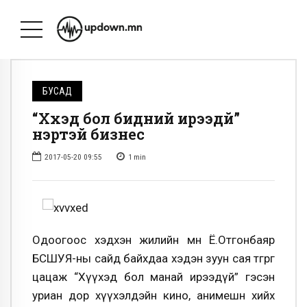
БУСАД
“Хүүхэд бол бидний ирээдүй”
нэртэй бизнес
2017-05-20 09:55
1
min
Одоогоос хэдхэн жилийн өмнө Ё.Отгонбаяр
БСШУЯ-ны сайд байхдаа хэдэн зуун сая төгрөг
цацаж “Хүүхэд бол манай ирээдүй” гэсэн
уриан дор хүүхэлдэйн кино, анимешн хийх