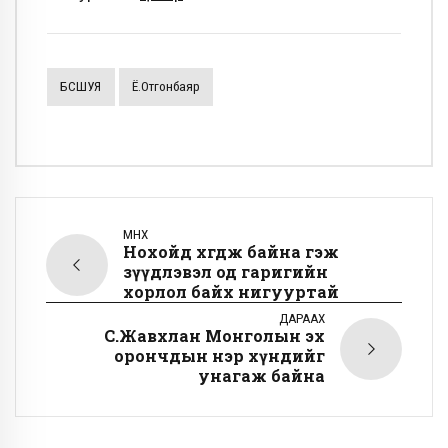
БСШУЯ
Ё.Отгонбаяр
ӨМНӨХ
Нохойд хөөгдөж байна гэж
зүүдлэвэл од гаригийн
хорлол байх нигууртай
ДАРААХ
С.Жавхлан Монголын эх
орончдын нэр хүндийг
унагаж байна