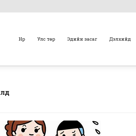
Нүүр
Улс төр
Эдийн засаг
Дэлхийд
алд