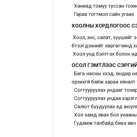
· Ханиад томуу туссан тох
· Гараа тогтмол сайн угаах
ХООЛНЫ ХОРДЛОГООС С
·Хоол, хүнс, салат, зууший
бүтээгдэхүүнийг хөргөгчинд
·Хоол унд бэлтгэх болон и
ОСОЛ ГЭМТЛЭЭС СЭРГИЙ
· Бага насны хүүхэд, өндөр 
орхихгүй байж хараа хяналт
· Согтууруулах ундааг тохи
· Согтууруулах ундаа хэрэг
· Салют буудуулах үед аюул
· Хол замд явах бол унааны
· Гудамж талбайд биеэ авч 
НИЙСЛЭ