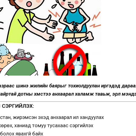
газраас шинэ жилийн баярыг тохиолдуулан иргэдэд дараа
йртай дотны хүмүүстээ анхаарал халамж тавьж, эрүүл мэнд
ӨС СЭРГИЙЛЭХ:
настан, жирэмсэн эхэд анхаарал илүү хандуулах
хөрөх, ханиад томуу тусахаас сэргийлэх
болох явахгүй байх