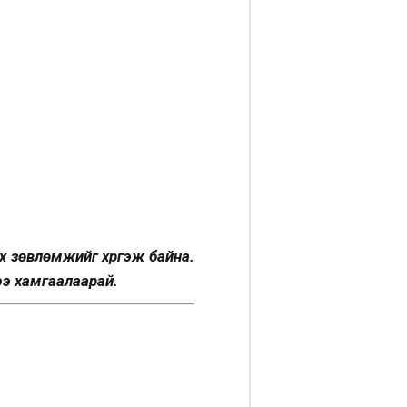
х зөвлөмжийг хүргэж байна.
ээ хамгаалаарай.