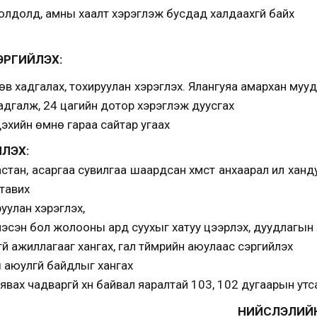
иолдолд, амны хаалт хэрэглэж бусдад халдаахгүй байх
ЭРГИЙЛЭХ:
г зөв хадгалах, тохируулан хэрэглэх. Ялангуяа амархан муу
 хадгалж, 24 цагийн дотор хэрэглэж дуусгах
дэхийн өмнө гараа сайтар угаах
ЛЭХ:
настан, асаргаа сувилгаа шаардсан хүмүүст анхаарал илүү ха
 тавих
руулан хэрэглэх,
лэсэн бол жолооны ард суухыг хатуу цээрлэх, дуудлагын 
гүй ажиллагааг хангах, гал түймрийн аюулаас сэргийлэх
 аюулгүй байдлыг хангах
явах чадваргүй хүн байвал яаралтай 103, 102 дугаарын ут
ЛИЙН ЭРҮҮЛ МЭНДИ