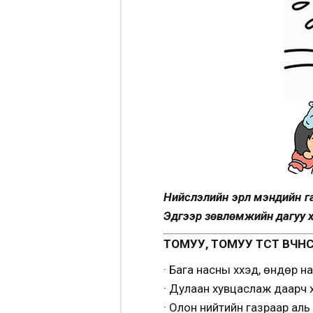
Нийслэлийн эрүүл мэндийн 
Эдгээр зөвлөмжийн дагуу ха
ТОМУУ, ТОМУУ ТӨСТ ӨВЧНӨ
· Бага насны хүүхэд, өндөр 
· Дулаан хувцаслаж даарч 
· Олон нийтийн газраар аль 