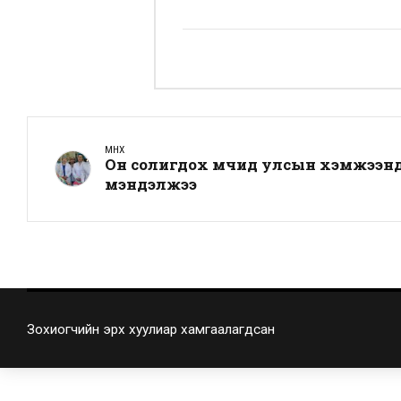
ӨМНӨХ
Он солигдох мөчид улсын хэмжээнд 
мэндэлжээ
Зохиогчийн эрх хуулиар хамгаалагдсан