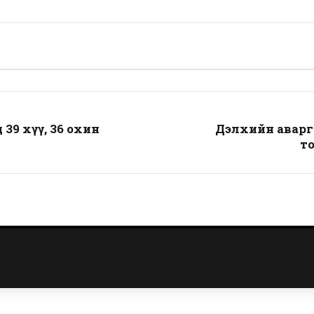
39 хүү, 36 охин
Дэлхийн аварга
то