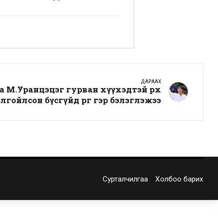
ДАРААХ
 М.Уранцэцэг гурван хүүхэдтэй өрх
лгойлсон бүсгүйд өргөө гэр бэлэглэжээ
Сурталчилгаа
Холбоо барих