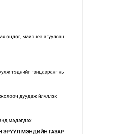
дах өндөг, майонез агуулсан
ндуулж тэднийг ганцааранг нь
жолооч дуудаж үйлчлүүлэх
санд мэдэгдэх
ЙН ГАЗАР