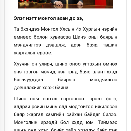
Элэг нэгт монгол ахан дүүс ээ,
Та бүхэндээ Монгол Улсын Их Хурлын нэрийн
өмнөөс болон хувиасаа Шинэ оны баярын
мэндчилгээ дэвшүүлж, дүүрэн баяр, түвшин
жаргалыг ерөөе.
Хуучин он улирч, шинэ оноо угтахын өмнөх
энэ торгон мөчид, нэн түрүүнд баясгалант хүүхэд
багачууддаа баярын мэндчилгээ
дэвшүүлэхийг хүсэж байна.
Шинэ оны сэтгэл сэргээсэн гэрэлт өнгө,
алдрай үрсийн минь сүлд модтойгоо ижилссэн
баяр жаргал хамгийн сайхан байдаг билээ.
Монголын ирээдүй бол хүүхдүүд юм. Тиймээс
шинэ онд хүүхэд бүрийг хайр хүрээлж байг гэж