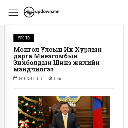
УЛС ТӨР
Монгол Улсын Их Хурлын
дарга Миеэгомбын
Энхболдын Шинэ жилийн
мэндчилгээ
2018-12-31 11:10
1
min