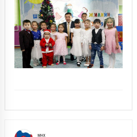
ӨМНӨХ