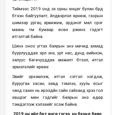
Тиймээс 2019 онд эх орны өнцөг булан бүрд
бүтээн байгуулалт, үйлдвэрлэл өрнөж, газрын
шимээр ургац арвижиж, эрдэнэт мал сүрэг
маань түм бумаар өсөн үржинэ гэдэгт
итгэлтэй байна.
Шинэ оноо угтах баярын энэ мөчид ахмад
буурлууддаа эрүүл энх, урт нас, дунд үеийнхэн,
залуус багачууддаа амжилт бүтээл, итгэл
эрмэлзлийг ерөөе.
Эвийг эрхэмлэж, итгэл сэтгэл нэгдэж,
буруугаа засан, зөвд тэмүүлэх, хууль ёсыг
чанд сахих нь ирээдүйн сайн сайханд хүрэх гол
хөшүүрэг мөн гэдгийг баярын энэ өдөр
тэмдэглэж хэлэхийг хүсэж байна.
2019 он айл бүрт өнгө гэгээ, хүн бүхэнд баяр