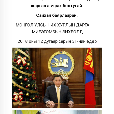
жаргал авчрах болтугай.
Сайхан баярлаарай.
МОНГОЛ УЛСЫН ИХ ХУРЛЫН ДАРГА
МИЕЭГОМБЫН ЭНХБОЛД
2018 оны 12 дугаар сарын 31-ний өдөр