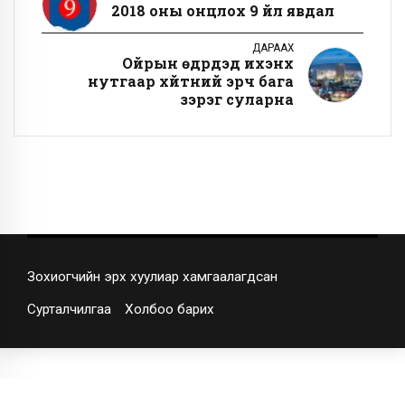
2018 оны онцлох 9 үйл явдал
ДАРААХ
Ойрын өдрүүдэд ихэнх
нутгаар хүйтний эрч бага
зэрэг суларна
Зохиогчийн эрх хуулиар хамгаалагдсан
Сурталчилгаа
Холбоо барих