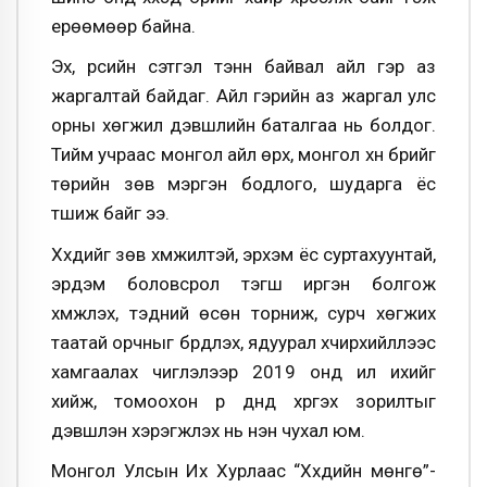
ерөөмөөр байна.
Эх, үрсийн сэтгэл тэнүүн байвал айл гэр аз
жаргалтай байдаг. Айл гэрийн аз жаргал улс
орны хөгжил дэвшлийн баталгаа нь болдог.
Тийм учраас монгол айл өрх, монгол хүн бүрийг
төрийн зөв мэргэн бодлого, шударга ёс
түшиж байг ээ.
Хүүхдийг зөв хүмүүжилтэй, эрхэм ёс суртахуунтай,
эрдэм боловсрол тэгш иргэн болгож
хүмүүжүүлэх, тэдний өсөн торниж, сурч хөгжих
таатай орчныг бүрдүүлэх, ядуурал хүчирхийллээс
хамгаалах чиглэлээр 2019 онд илүү ихийг
хийж, томоохон үр дүнд хүргэх зорилтыг
дэвшүүлэн хэрэгжүүлэх нь нэн чухал юм.
Монгол Улсын Их Хурлаас “Хүүхдийн мөнгө”-