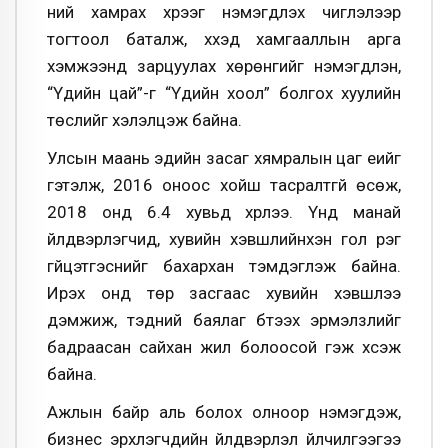
ний хамрах хүрээг нэмэгдүүлэх чиглэлээр
тогтоол баталж, хүүхэд хамгааллын арга
хэмжээнд зарцуулах хөрөнгийг нэмэгдүүлэн,
“Үдийн цай”-г “Үдийн хоол” болгох хуулийн
төслийг хэлэлцэж байна.
Улсын маань эдийн засаг хямралын цаг үеийг
гэтэлж, 2016 оноос хойш тасралтгүй өсөж,
2018 онд 6.4 хувьд хүрлээ. Үүнд манай
үйлдвэрлэгчид, хувийн хэвшлийнхэн гол үүрэг
гүйцэтгэснийг бахархан тэмдэглэж байна.
Ирэх онд төр засгаас хувийн хэвшлээ
дэмжиж, тэдний баялаг бүтээх эрмэлзлийг
бадраасан сайхан жил болоосой гэж хүсэж
байна.
Ажлын байр аль болох олноор нэмэгдэж,
бизнес эрхлэгчдийн үйлдвэрлэл үйлчилгээгээ