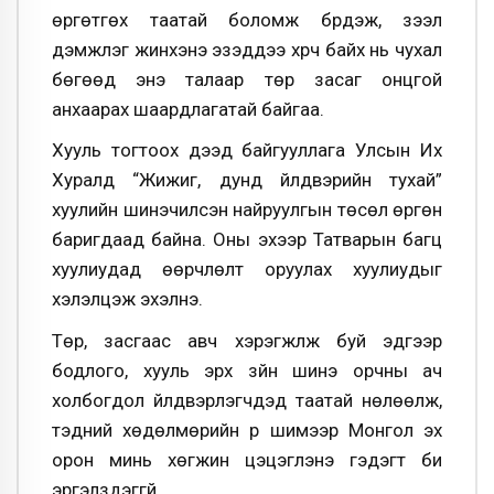
өргөтгөх таатай боломж бүрдэж, зээл
дэмжлэг жинхэнэ эзэддээ хүрч байх нь чухал
бөгөөд энэ талаар төр засаг онцгой
анхаарах шаардлагатай байгаа.
Хууль тогтоох дээд байгууллага Улсын Их
Хуралд “Жижиг, дунд үйлдвэрийн тухай”
хуулийн шинэчилсэн найруулгын төсөл өргөн
баригдаад байна. Оны эхээр Татварын багц
хуулиудад өөрчлөлт оруулах хуулиудыг
хэлэлцэж эхэлнэ.
Төр, засгаас авч хэрэгжүүлж буй эдгээр
бодлого, хууль эрх зүйн шинэ орчны ач
холбогдол үйлдвэрлэгчдэд таатай нөлөөлж,
тэдний хөдөлмөрийн үр шимээр Монгол эх
орон минь хөгжин цэцэглэнэ гэдэгт би
эргэлздэггүй.