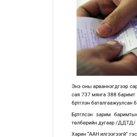
Энэ оны арваннэгдүгээр са
сая 737 мянга 388 баримт 
бүртгүүлэн баталгаажуулсан 
Бүртгүүлсэн зарим баримт
төлбөрийн дугаар /ДДТД/ б
Харин “ААН илгээгээгүй” гэ