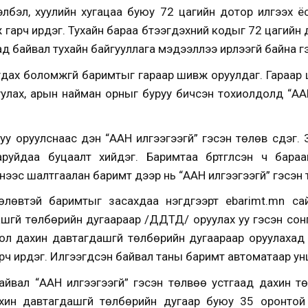
 хэлбэл, хуулийн хугацаа буюу 72 цагийн дотор илгээх 
гарч ирдэг. Тухайн бараа бүтээгдэхүүний кодыг 72 цагийн 
д байвал тухайн байгууллага мэдээллээ ирүүлээгүй байна гэс
гдах боломжгүй баримтыг гараар шивж оруулдаг. Гараар
руулах, арын найман орныг буруу бичсэн тохиолдолд “ААН
руу оруулснаас үүдэн “ААН илгээгээгүй” гэсэн төлөв үүсдэ
аруйдаа буцаалт хийдэг. Баримтаа бүртгүүлсэн ч бар
нээс шалтгаалан баримт дээр нь “ААН илгээгээгүй” гэсэн тө
төлөвтэй баримтыг засахдаа нэгдүгээрт ebаrimt.mn с
ашгүй төлбөрийн дугаараар /ДДТД/ оруулах уу гэсэн сон
ол дахин давтагдашгүй төлбөрийн дугаараар оруулахад 
гарч ирдэг. Илгээгдсэн байвал таны баримт автоматаар у
айвал “ААН илгээгээгүй” гэсэн төлвөө устгаад дахин 
хин давтагдашгүй төлбөрийн дугаар буюу 35 оронтой т