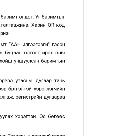
 баримт өгдөг. Уг баримтыг
баталгаажина. Харин QR код
ирнэ.
мт “ААН илгээгээгүй” гэсэн
нь буцаан олголт ирэх оны
с хойш уншуулсан баримтын
Хэрвээ утасны дугаар тань
эр бүртгэлтэй хэрэглэгчийн
залгаж, регистрийн дугаараа
уулах хэрэгтэй. Эс бөгөөс