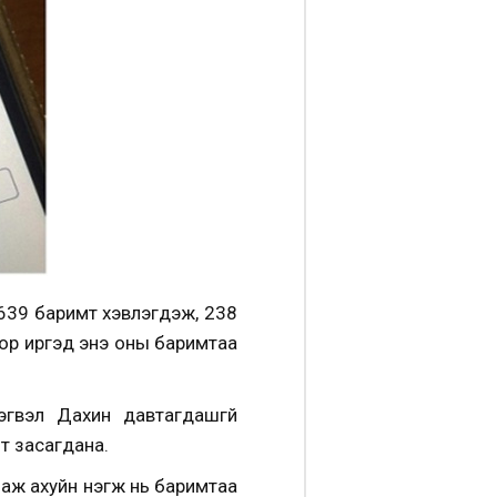
 639 баримт хэвлэгдэж, 238
тор иргэд энэ оны баримтаа
Тэгвэл Дахин давтагдашгүй
т засагдана.
н аж ахуйн нэгж нь баримтаа