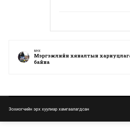
ӨМНӨХ
Мэргэжлийн хяналтын хариуцлага
байна
Зохиогчийн эрх хуулиар хамгаалагдсан