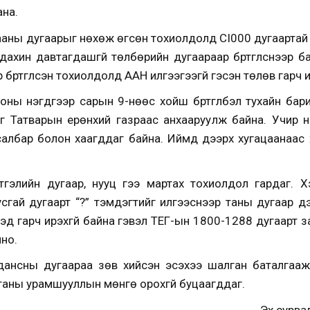
ана.
лааны дугаарыг нөхөж өгсөн тохиолдолд CI000 дугаартай
ахин давтагдашгүй төлбөрийн дугаараар бүртгүүлснээр 
бүртгүүлсэн тохиолдолд ААН илгээгээгүй гэсэн төлөв гарч 
ы нэгдүгээр сарын 9-нөөс хойш бүртгүүлбэл тухайн бари
г Татварын ерөнхий газраас анхааруулж байна. Учир 
асалбар болон хаагддаг байна. Иймд дээрх хугацаанаа
тгэлийн дугаар, нууц үгээ мартах тохиолдол гардаг. 
сгай дугаарт “?” тэмдэгтийг илгээснээр таны дугаар дэ
гдээд гарч ирэхгүй байна гэвэл ТЕГ-ын 1800-1288 дугаарт 
лно.
 дансны дугаараа зөв хийсэн эсэхээ шалган баталгааж
таны урамшууллын мөнгө орохгүй буцаагддаг.