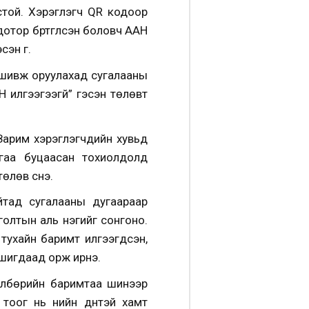
ёстой. Хэрэглэгч QR кодоор
дотор бүртгүүлсэн боловч ААН
эн үг.
 шивж оруулахад сугалааны
 илгээгээгүй” гэсэн төлөвт
г. Зарим хэрэглэгчдийн хувьд
аагаа буцаасан тохиолдолд
лөв үүснэ.
айтад сугалааны дугаараар
голтын аль нэгийг сонгоно.
тухайн баримт илгээгдсэн,
ншигдаад орж ирнэ.
төлбөрийн баримтаа шинээр
оог нь үнийн дүнтэй хамт