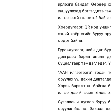
ирүүлээгүй байдаг. Өөрөөр
уншуулахад бүртгэгдлээ гэж 
илгээгээгүй төлөвтэй байгаа
Хоёрдугаарт, QR код унши
эхний хоёр үсгийг буруу о
ордог байна.
Гуравдугаарт, үнийн дүнг бу
дэлгүүрээс бараа авсан д
буцаалтаар тэмдэглэдэг. Үү
“ААН илгээгээгүй” гэсэн 
оруулах уу, дахин давтагд
Хэрэв баримт нь байгаа б
илгээгдээгүй гэсэн төлөв 
Сугалааны дугаар буруу б
оруулж болно. Заавал да