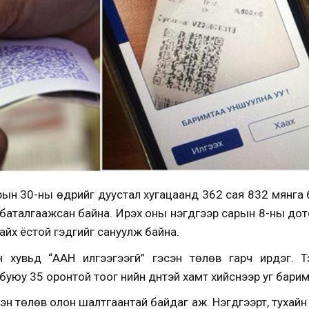
рын 30-ны өдрийг дуустал хугацаанд 362 сая 832 мянга
баталгаажсан байна. Ирэх оны нэгдүгээр сарын 8-ны до
байх ёстой гэдгийг сануулж байна.
ын хувьд “ААН илгээгээгүй” гэсэн төлөв гарч ирдэг. 
уюу 35 оронтой тоог үнийн дүнтэй хамт хийснээр уг барим
сэн төлөв олон шалтгаантай байдаг аж. Нэгдүгээрт, тухай