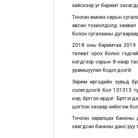
хийснээр уг баримт засагд
Түүнчлэн өмнөх сарын суга
авсан тохиолдолд заавал д
болон сугалааны дугаараар 
2018 оны баримтаа 2019 он
төлөвт орох болно гэдгий
нэгдүгээр сарын 8-наар т
урамшуулал бодогдохгүй.
Зарим иргэдийн хувьд бүр
солигдоогүй бол 131313 ту
нэр, бүртгэл ирдэг. Бүртгэ
шүүлгүүлэн засвар хийлгэж бо
Түүнчлэн харилцах банкны
хаагдсан банкны данс руу 