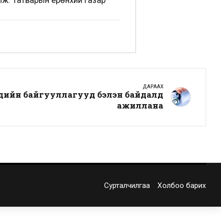
лж: Татварын ерөнхий газар
ДАРААХ
эндийн байгууллагууд бэлэн байдалд
ажиллана
Сурталчилгаа
Холбоо барих