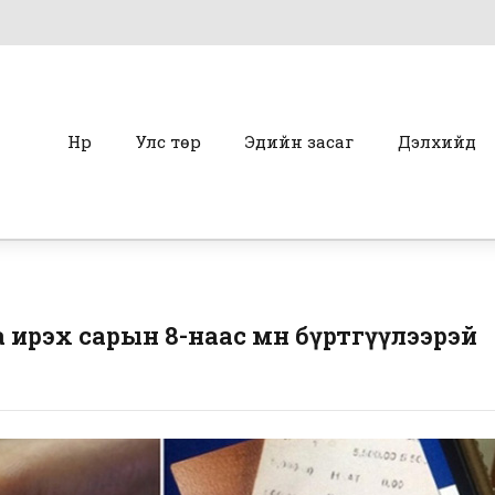
Нүүр
Улс төр
Эдийн засаг
Дэлхийд
 ирэх сарын 8-наас өмнө бүртгүүлээрэй