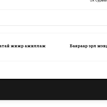
Эх сурва
тай жижүүр ажиллаж
Баяраар эрүүл м