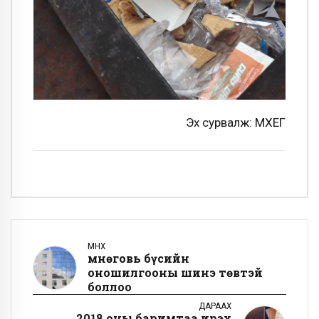
Эх сурвалж: МХЕГ
ӨМНӨХ
Өмнөговь бүсийн
оношилгооны шинэ төвтэй
боллоо
ДАРААХ
2018 оны баримтаа ирэх