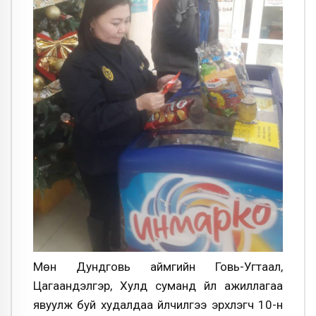
Мөн Дундговь аймгийн Говь-Угтаал,
Цагаандэлгэр, Хулд суманд үйл ажиллагаа
явуулж буй худалдаа үйлчилгээ эрхлэгч 10-н