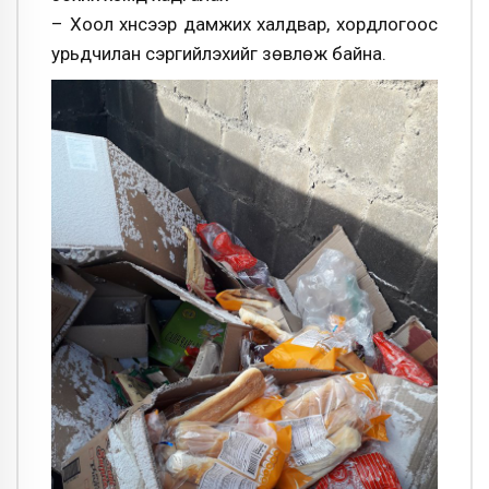
– Хоол хүнсээр дамжих халдвар, хордлогоос
урьдчилан сэргийлэхийг зөвлөж байна.