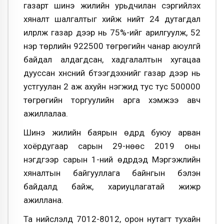
газарт шинэ жилийн урьдчилан сэргийлэх
хяналт шалгалтыг хийж нийт 24 дутагдал
илрүүлж газар дээр нь 75%-ийг арилгуулж, 52
нэр төрлийн 922500 төгрөгийн чанар аюулгүй
байдал алдагдсан, хадгалалтын хугацаа
дууссан хүнсний бүтээгдэхүүнийг газар дээр нь
устгуулан 2 аж ахуйн нэгжид тус тус 500000
төгрөгийн торгуулийн арга хэмжээ авч
ажиллалаа.
Шинэ жилийн баярын өдрүүд буюу арван
хоёрдугаар сарын 29-нөөс 2019 оны
нэгдүгээр сарын 1-ний өдрүүдэд Мэргэжлийн
хяналтын байгууллага байнгын бэлэн
байдалд байж, хариуцлагатай жижүүр
ажиллана.
Та нийслэлд 7012-8012, орон нутагт тухайн