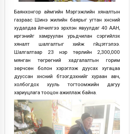
Баянхонгор аймгийн Мэргэжлийн хяналтын
газраас Шинэ жилийн баярыг угтан хүнсний
худалдаа үйлчилгээ эрхлэн явуулдаг 40 ААН,
иргэнийг хамруулан урьдчилан сэргийлэх
хяналт шалгалтыг хийж гүйцэтгэлээ.
Шалгалтаар 23 нэр төрлийн 2,300,000
мянган төгрөгний хадгалалтын горим
зөрчсөн болон хэрэглэж дуусах хугацаа
дууссан хүнсний бүтээгдэхүүнийг хураан авч,
холбогдох хууль тогтоомжийн дагуу
хариуцлага тооцон ажиллаж байна.