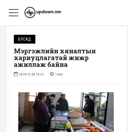
БУСАД
Мэргэжлийн хяналтын
хариуцлагатай жижүүр
ажиллаж байна
2018-12-30 16:31
1
min