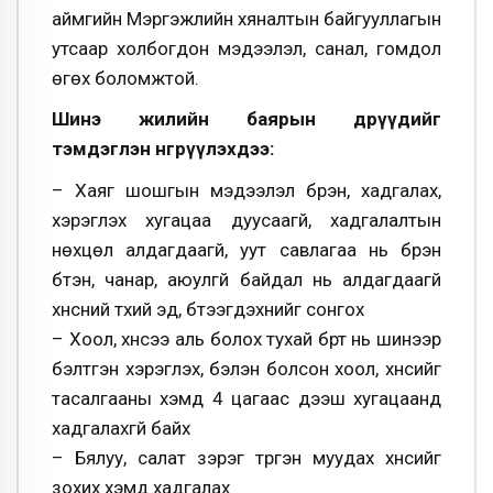
аймгийн Мэргэжлийн хяналтын байгууллагын
утсаар холбогдон мэдээлэл, санал, гомдол
өгөх боломжтой.
Шинэ жилийн баярын өдрүүдийг
тэмдэглэн өнгөрүүлэхдээ:
– Хаяг шошгын мэдээлэл бүрэн, хадгалах,
хэрэглэх хугацаа дуусаагүй, хадгалалтын
нөхцөл алдагдаагүй, уут савлагаа нь бүрэн
бүтэн, чанар, аюулгүй байдал нь алдагдаагүй
хүнсний түүхий эд, бүтээгдэхүүнийг сонгох
– Хоол, хүнсээ аль болох тухай бүрт нь шинээр
бэлтгэн хэрэглэх, бэлэн болсон хоол, хүнсийг
тасалгааны хэмд 4 цагаас дээш хугацаанд
хадгалахгүй байх
– Бялуу, салат зэрэг түргэн муудах хүнсийг
зохих хэмд хадгалах