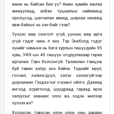
өмнө нь байсан бил үү? Амин хувийн ажлаа
амжуулаад, албан тушаалын наймаанд
оролцоод, шагналаа аваад, шархаа нөхөөд
явж байхыг нь хэн байг гээв?
Үүнээс өөр сонголт үгүй, үүнээс өөр арга
үгүй гэдэг чинь л энэ. Тэр Энхболд гэдэг
хүнийг намынх нь бага хурлын гишүүдийн 95
хувь, УИХ-ын 40 гишүүн огцруулахаар гараа
өргөлөө. Гэвч болсонгүй. Төлөөлөн тэмцэж
буй таван залуу энэ байна. Тэднийг муул,
гоочил, хэлмэгдүүл, хэлэх хэлэхгүйгээр
доромжил. Гэхдээ нэг л юмыг ойлго. Дахиад
ингээд зориглоод, шуудраад гараад ирэх
залуусыг хаанаас олох вэ, хэдэн жилээр
хүлээх вэ?
Хүлээсэн, тэвчсэн олон олон оны дараах