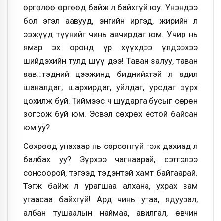
өргөлөө өргөөд байж л байхгүй юу. Үнэндээ
бол эгэл аавууд, энгийн иргэд, жирийн л
ээжүүд түүнийг чинь авчирдаг юм. Учир нь
ямар эх оронд үр хүүхдээ үлдээхээ
шийдэхийн тулд шүү дээ! Таван залуу, таван
аав…тэдний цээжинд биднийхтэй л адил
шаналдаг, шархирдаг, уйлдаг, урсдаг зүрх
цохилж буй. Тиймээс ч шударга бусыг сөрөн
зогсож буй юм. Эсвэл сөхрөх ёстой байсан
юм уу?
Сөхрөөд унахаар нь сөрсөнгүй гэж дахиад л
балбах уу? Зүрхээ чагнаарай, сэтгэлээ
сонсоорой, тэгээд тэдэнтэй хамт байгаарай.
Тэгж байж л урагшаа алхана, ухрах зам
угаасаа байхгүй! Ард чинь утаа, ядуурал,
албан тушаалын наймаа, авилгал, өвчин