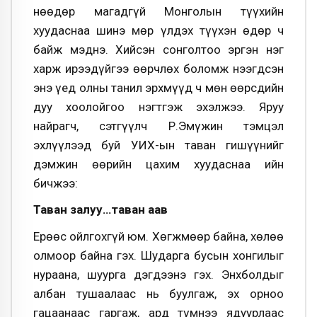
Өнөөдөр магадгүй Монголын түүхийн
хуудаснаа шинэ мөр үлдэх түүхэн өдөр ч
байж мэднэ. Хийсэн сонголтоо эргэн нэг
харж ирээдүйгээ өөрчлөх боломж нээгдсэн
энэ үед олны танил эрхмүүд ч мөн өөрсдийн
дуу хоолойгоо нэгтгэж эхэлжээ. Яруу
найрагч, сэтгүүлч Р.Эмүжин тэмцэл
эхлүүлээд буй УИХ-ын таван гишүүнийг
дэмжин өөрийн цахим хуудаснаа ийн
бичжээ:
Таван залуу…таван аав
Ерөөс ойлгохгүй юм. Хөгжмөөр байна, хөлөө
олмоор байна гэх. Шударга бусын хонгилыг
нураана, шуурга дэгдээнэ гэх. Энхболдыг
албан тушаалаас нь буулгаж, эх орноо
гацаанаас гаргаж, ард түмнээ ядуурлаас