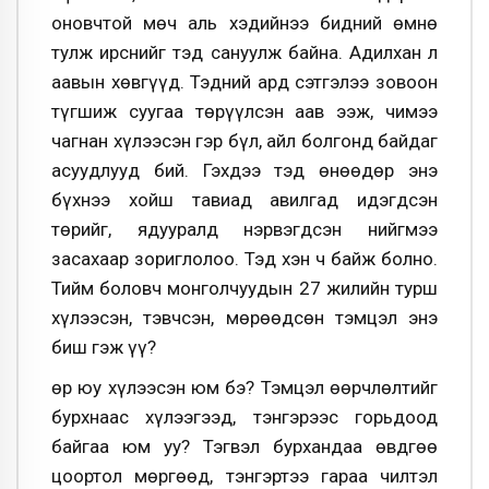
оновчтой мөч аль хэдийнээ бидний өмнө
тулж ирснийг тэд сануулж байна. Адилхан л
аавын хөвгүүд. Тэдний ард сэтгэлээ зовоон
түгшиж суугаа төрүүлсэн аав ээж, чимээ
чагнан хүлээсэн гэр бүл, айл болгонд байдаг
асуудлууд бий. Гэхдээ тэд өнөөдөр энэ
бүхнээ хойш тавиад авилгад идэгдсэн
төрийг, ядууралд нэрвэгдсэн нийгмээ
засахаар зориглолоо. Тэд хэн ч байж болно.
Тийм боловч монголчуудын 27 жилийн турш
хүлээсэн, тэвчсэн, мөрөөдсөн тэмцэл энэ
биш гэж үү?
Өөр юу хүлээсэн юм бэ? Тэмцэл өөрчлөлтийг
бурхнаас хүлээгээд, тэнгэрээс горьдоод
байгаа юм уу? Тэгвэл бурхандаа өвдгөө
цоортол мөргөөд, тэнгэртээ гараа чилтэл