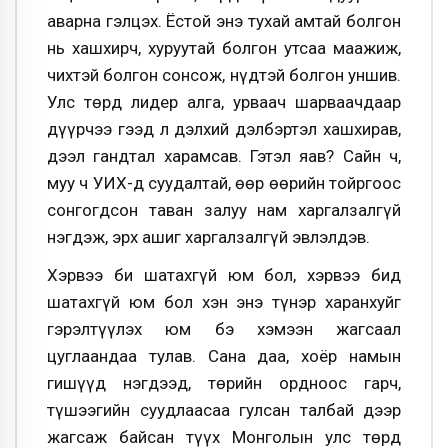
аварна гэлцэх. Ёстой энэ тухай амтай болгон
нь хашхирч, хуруутай болгон утсаа маажиж,
чихтэй болгон сонсож, нүдтэй болгон уншив.
Улс төрд лидер алга, урваач шарваачдаар
дүүрчээ гээд л дэлхий дэлбэртэл хашхирав,
дээл гандтал харамсав. Гэтэл яав? Сайн ч,
муу ч УИХ-д суудалтай, өөр өөрийн тойргоос
сонгогдсон таван залуу нам харгалзалгүй
нэгдэж, эрх ашиг харгалзалгүй эвлэлдэв.
Хэрвээ би шатахгүй юм бол, хэрвээ бид
шатахгүй юм бол хэн энэ түнэр харанхуйг
гэрэлтүүлэх юм бэ хэмээн жагсаал
цуглаандаа тулав. Сана даа, хоёр намын
гишүүд нэгдээд, төрийн ордноос гарч,
түшээгийн суудлаасаа гулсан талбай дээр
жагсаж байсан түүх Монголын улс төрд