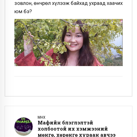
зовлон, өнчрөл хүлээж байхад ухраад хаачих
юм бэ?
ӨМНӨХ
Мафийн бүлэглэлтэй
холбоотой их хэмжээний
мөнгө, хөрөнгө хураан авчээ