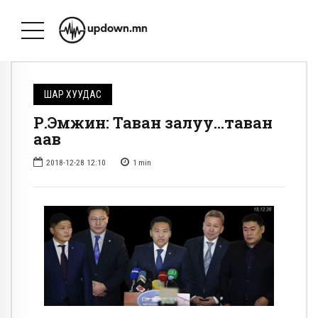
ШАР ХУУДАС
Р.Эмүжин: Таван залуу…таван
аав
2018-12-28 12:10
1
min