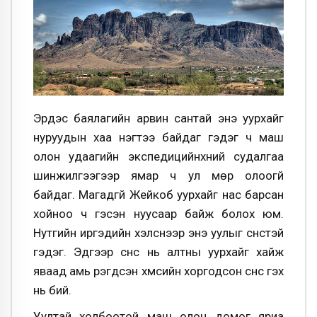
Эрдэс баялагийн арвин сантай энэ уурхайг
нуруудын хаа нэгтээ байдаг гэдэг ч маш
олон удаагийн экспедицийнхний судалгаа
шинжилгээгээр ямар ч ул мөр олоогүй
байдаг. Магадгүй Жейкоб уурхайг нас барсан
хойноо ч гэсэн нуусаар байж болох юм.
Нутгийн иргэдийн хэлснээр энэ уулыг сүнстэй
гэдэг. Эдгээр сүнс нь алтны уурхайг хайж
яваад амь үрэгдсэн хүмүүсийн хоргодсон сүнс гэх
нь бий.
Уултай холбоотой маш олон домог яриа