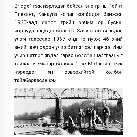
Bridge” гэж нэрлэдэг байсан энэ гүүр нь Пойнт
Плезант, Канауга хотыг холбодог байжээ.
1960-аад оноос гүүрийн орчим ер бусын
явдлууд үзэгддэг болжээ. Хачирхалтай явдал
улам гаарсаар 1967 онд гүүр нурж 46 хүний
амийг авч одсон учир битүүлэг үхэл гарчээ. Ийм
учир битүүлэг явдал гарах болсон шалтгааныг
тайлаагүй хэвээр боловч “The Mothman” гэж
нэрлэдэг хүн эрвээхийтэй холбон
тайлбарласан юм.