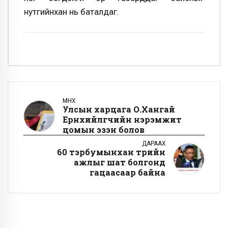
нутгийнхан нь баталдаг.
ӨМНӨХ
Улсын харцага О.Хангай
Ерөнхийлөгчийн нэрэмжит
цомын эзэн болов
ДАРААХ
60 тэрбумынхан төрийн
ажлыг шат болгонд
гацаасаар байна