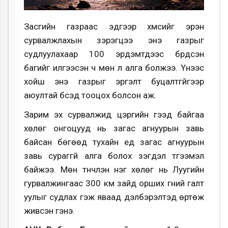
Засгийн газраас эдгээр хүмүүсийг эрэн
сурвалжлахын зэрэгцээ энэ газрыг
судлуулахаар 100 эрдэмтдээс бүрдсэн
багийг илгээсэн ч мөн л алга болжээ. Үүнээс
хойш энэ газрыг эргэлт буцалтгүйгээр
аюултай бүсэд тооцох болсон аж.
Зарим эх сурвалжид цэргийн гээд байгаа
хөлөг онгоцууд нь загас агнуурын завь
байсан бөгөөд тухайн үед загас агнуурын
завь сураггүй алга болох үзэгдэл түгээмэл
байжээ. Мөн түүнчлэн нэг хөлөг нь Луугийн
гурвалжингаас 300 км зайд орших гүний галт
уулыг судлах гэж яваад дэлбэрэлтэд өртөж
живсэн гэнэ.