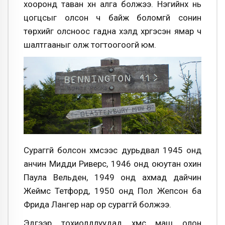
хооронд таван хүн алга болжээ. Нэгийнх нь
цогцсыг олсон ч байж боломгүй сонин
төрхийг олсноос гадна үхэлд хүргэсэн ямар ч
шалтгааныг олж тогтоогоогүй юм.
Сураггүй болсон хүмүүсээс дурьдвал 1945 онд
анчин Мидди Риверс, 1946 онд оюутан охин
Паула Вельден, 1949 онд ахмад дайчин
Жеймс Тетфорд, 1950 онд Пол Жепсон ба
Фрида Лангер нар ор сураггүй болжээ.
Эдгээр тохиолдлуудад хүмүүс маш олон