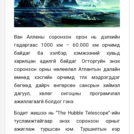
Ван Аллены соронзон орон нь дэлхийн
гадаргаас 1000 км – 60.000 км орчимд
байдаг ба хэлбэр, хэмжээний хувьд
харилцан адилгүй байдаг. Огторгуйн энэхүү
соронзон орны нөлөөлөл Атлантын далайн
өмнөд хэсгийн орчимд түлхүү мэдрэгддэг
бөгөөд дайрч өнгөрсөн сансрын хиймэл
дагуул, хөлөг онгоцны програмчлал
ажиллагаагүй болдог гэнэ.
Бодит жишээ нь “The Hubble Telescope”-ийн
тусламжтайгаар энэхүү соронзон орныг
ажиглаж туршсан юм. Туршилтын үеэр