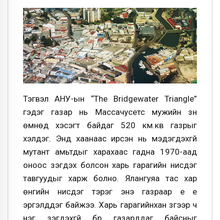
Тэгвэл АНУ-ын “The Bridgewater Triangle”
гэдэг газар нь Массачусетс мужийн зүүн
өмнөд хэсэгт байдаг 520 км.кв газрыг
хэлдэг. Энд хаанаас ирсэн нь мэдэгдэхгүй
мутант амьтдыг харахаас гадна 1970-аад
оноос үзэгдэх болсон харь гарагийн нисдэг
тавгуудыг харж болно. Ялангуяа тас хар
өнгийн нисдэг тэрэг энэ газраар үе үе
эргэлддэг байжээ. Харь гарагийнхан зүгээр ч
нэг үзэгдэхгүй бүр газарддаг байсныг