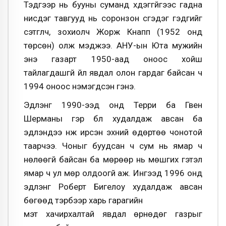
Тэдгээр нь бууны суманд үхдэггүйгээс гадна
нисдэг тавгууд нь соронзон үүсгэдэг гэдгийг
сэтгүүлч, зохиолч Жорж Кнапп (1952 онд
төрсөн) олж мэджээ. АНУ-ын Юта мужийн
энэ газарт 1950-аад оноос хойш
тайлагдашгүй үйл явдал олон гардаг байсан ч
1994 оноос нэмэгдсэн гэнэ.
Эдлэнг 1990-ээд онд Терри ба Гвен
Шерманы гэр бүл худалдаж авсан ба
эдлэндээ нүүж ирсэн эхний өдөртөө чонотой
таарчээ. Чоныг буудсан ч сум нь ямар ч
нөлөөгүй байсан ба мөрөөр нь мөшгих гэтэл
ямар ч ул мөр олдоогүй аж. Ингээд 1996 онд
эдлэнг Роберт Бигелоу худалдаж авсан
бөгөөд тэрбээр харь гарагийн
мэт хачирхалтай явдал өрнөдөг газрыг