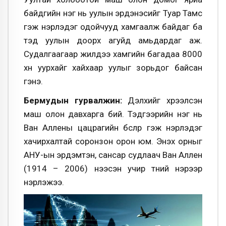
байдгийн нэг нь уулын эрдэнэсийг Туар Тамс
гэж нэрлэдэг одойчууд хамгаалж байдаг ба
тэд уулын доорх агуйд амьдардаг аж.
Судалгаагаар жилдээ хамгийн багадаа 8000
хүн уурхайг хайхаар уулыг зорьдог байсан
гэнэ.
Бермудын гурвалжин:
Дэлхийг хүрээлсэн
маш олон давхарга бий. Тэдгээрийн нэг нь
Ван Аллены цацрагийн бүслүүр гэж нэрлэдэг
хачирхалтай соронзон орон юм. Энэхүү орныг
АНУ-ын эрдэмтэн, сансар судлаач Ван Аллен
(1914 – 2006) нээсэн учир түүний нэрээр
нэрлэжээ.