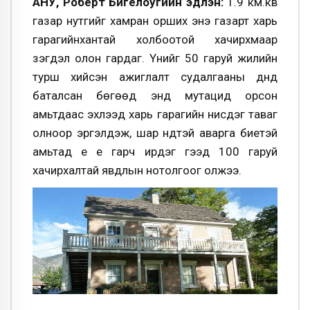
АНУ, Роберт Бигелоугийн эдлэн:
1.9 км.кв
газар нутгийг хамран орших энэ газарт харь
гарагийнхантай холбоотой хачирхмаар
үзэгдэл олон гардаг. Үүнийг 50 гаруй жилийн
турш хийсэн ажиглалт судалгааны дүнд
баталсан бөгөөд энд мутацид орсон
амьтдаас эхлээд харь гарагийн нисдэг таваг
олноор эргэлдэж, шар нүдтэй аварга биетэй
амьтад үе үе гарч ирдэг гээд 100 гаруй
хачирхалтай явдлын нотолгоог олжээ.