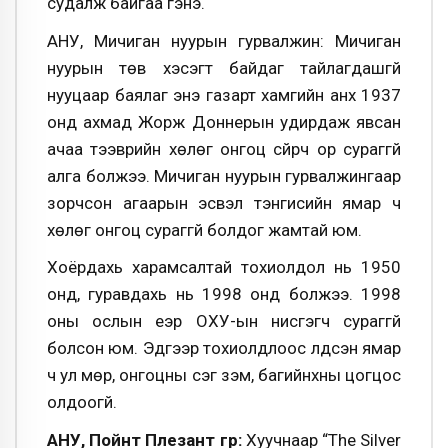
судалж байгаа гэнэ.
АНУ, Мичиган нуурын гурвалжин: Мичиган
нуурын төв хэсэгт байдаг тайлагдашгүй
нууцаар баялаг энэ газарт хамгийн анх 1937
онд ахмад Жорж Доннерын удирдаж явсан
ачаа тээврийн хөлөг онгоц сүйрч ор сураггүй
алга болжээ. Мичиган нуурын гурвалжингаар
зорчсон агаарын эсвэл тэнгисийн ямар ч
хөлөг онгоц сураггүй болдог жамтай юм.
Хоёрдахь харамсалтай тохиолдол нь 1950
онд, гуравдахь нь 1998 онд болжээ. 1998
оны ослын үеэр ОХУ-ын нисгэгч сураггүй
болсон юм. Эдгээр тохиолдлоос үлдсэн ямар
ч ул мөр, онгоцны сэг зэм, багийнхны цогцос
олдоогүй.
АНУ, Пойнт Плезант гүүр:
Хуучнаар “The Silver