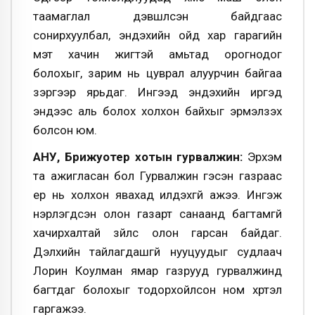
таамаглал дэвшүүлсэн байдгаас
сонирхуулбал, эндэхийн ойд хар гарагийн
мэт хачин жигтэй амьтад орогнодог
болохыг, зарим нь цуврал алуурчин байгаа
зэргээр ярьдаг. Ингээд эндэхийн иргэд
эндээс аль болох холхон байхыг эрмэлзэх
болсон юм.
АНУ, Брижуотер хотын гурвалжин:
Эрхэм
та ажигласан бол Гурвалжин гэсэн газраас
ер нь холхон явахад илүүдэхгүй ажээ. Ингэж
нэрлэгдсэн олон газарт санаанд багтамгүй
хачирхалтай зүйлс олон гарсан байдаг.
Дэлхийн тайлагдашгүй нууцуудыг судлаач
Лорин Коулман ямар газрууд гурвалжинд
багтдаг болохыг тодорхойлсон ном хүртэл
гаргажээ.