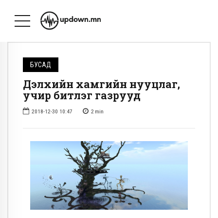
БУСАД
Дэлхийн хамгийн нууцлаг,
учир битүүлэг газрууд
2018-12-30 10:47
2
min