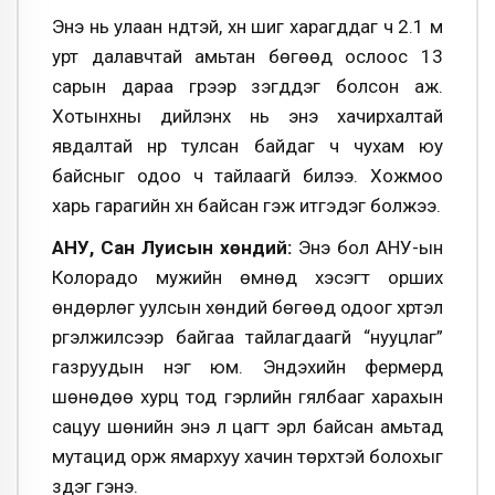
Энэ нь улаан нүдтэй, хүн шиг харагддаг ч 2.1 м
урт далавчтай амьтан бөгөөд ослоос 13
сарын дараа гүүрээр үзэгддэг болсон аж.
Хотынхны дийлэнх нь энэ хачирхалтай
явдалтай нүүр тулсан байдаг ч чухам юу
байсныг одоо ч тайлаагүй билээ. Хожмоо
харь гарагийн хүн байсан гэж итгэдэг болжээ.
АНУ, Сан Луисын хөндий:
Энэ бол АНУ-ын
Колорадо мужийн өмнөд хэсэгт орших
өндөрлөг уулсын хөндий бөгөөд одоог хүртэл
үргэлжилсээр байгаа тайлагдаагүй “нууцлаг”
газруудын нэг юм. Эндэхийн фермерүүд
шөнөдөө хурц тод гэрлийн гялбааг харахын
сацуу шөнийн энэ л цагт эрүүл байсан амьтад
мутацид орж ямархуу хачин төрхтэй болохыг
үздэг гэнэ.