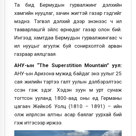
Та бид Бермудын гурвалжинг дэлхийн
хамгийн нууцлаг, хачин жигтэй газар гэдгийг
мэднэ. Тэгвэл дэлхий дээр энэнээс ч илүү
тааварлашгүй зүйлс өрнөдөг газар олон бий.
Ингээд хамтдаа Бермудын гурвалжингаас ч
илүү нууцыг агуулж буй сонирхолтой арван
газраар аялцгаая.
АНУ-ын “The Superstition Mountain” уул:
АНУ-ын Аризона мужид байдаг энэ уулыг 25
сая жилийн тэртээ галт уулын дэлбэрэлтээс
үүссэн гэж үздэг. Хэдэн зуун м урт сунаж
тогтсон ууланд 1800-аад оны үед Германы
цагаач Жейкоб Уолц (1810 – 1891) – ийн
олж илрүүлсэн алтны асар баялаг уурхай бий
гэж итгэсээр иржээ.