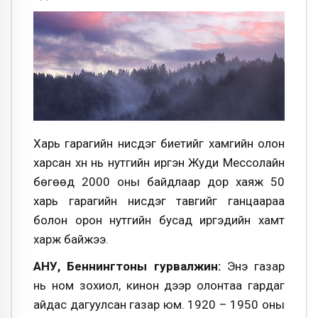
Харь гарагийн нисдэг биетийг хамгийн олон
харсан хүн нь нутгийн иргэн Жуди Мессолайн
бөгөөд 2000 оны байдлаар дор хаяж 50
харь гарагийн нисдэг тавгийг ганцаараа
болон орон нутгийн бусад иргэдийн хамт
харж байжээ.
АНУ, Беннингтоны гурвалжин:
Энэ газар
нь ном зохиол, кинон дээр олонтаа гардаг
айдас дагуулсан газар юм. 1920 – 1950 оны