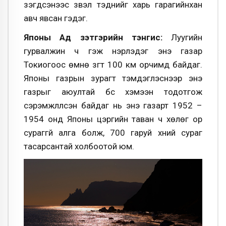
үзэгдсэнээс үзвэл тэднийг харь гарагийнхан
авч явсан гэдэг.
Японы Ад зэтгэрийн тэнгис:
Луугийн
гурвалжин ч гэж нэрлэдэг энэ газар
Токиогоос өмнө зүгт 100 км орчимд байдаг.
Японы газрын зурагт тэмдэглэснээр энэ
газрыг аюултай бүс хэмээн тодотгож
сэрэмжлүүлсэн байдаг нь энэ газарт 1952 –
1954 онд Японы цэргийн таван ч хөлөг ор
сураггүй алга болж, 700 гаруй хүний сураг
тасарсантай холбоотой юм.