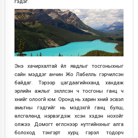
гэдэг.
Энэ хачирхалтай үйл явдлыг тосгоныхныг
сайн мэддэг анчин Жо Лабелль гэрчилсэн
байдаг. Тэрээр цагдаагийнханд хандаж
эрлийн ажлыг эхлүүлсэн ч тосгоны ганц ч
хүнийг олоогүй юм. Оронд нь харин хүний эсвэл
амьтны гэдгийг нь мэдэхгүй ганц булш,
өлсгөлөнд нэрвэгдэж үхсэн хэдэн нохойг
олжээ. Домогт өгүүлснээр нутгийнхныг алга
болоход тэнгэрт хурц гэрэл тодорч