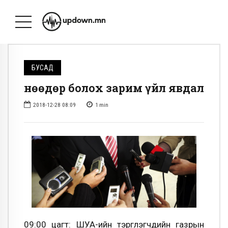
БУСАД
Өнөөдөр болох зарим үйл явдал
2018-12-28 08:09
1
min
09:00 цагт: ШУА-ийн тэргүүлэгчдийн газрын