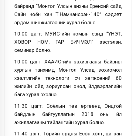
байранд “Монгол Улсын анхны Ерөнхий сайд
Сайн ноён хан Т.Намнансүрэн-140” сэдэвт
эрдэм шинжилгээний хурал болно.
10:00 цагт: МУИС-ийн номын санд “ҮНЭТ,
ХОВОР НОМ, ГАР БИЧМЭЛ” үзэсгэлэн,
семинар болно.
10:00 цагт: ХААИС-ийн захиргааны байрны
хурлын танхимд Монгол Улсад зохиомол
хээлтүүлгийн технологи үүсч хөгжсөний 60
жилийн ойд зориулсан онол, үйлдвэрлэлийн
бага хурал эхэлнэ.
11:30 цагт: Соёлын төв өргөөнд Онцгой
байдлын байгууллагын 2018 оны үйл
ажиллагааны тайлангийн хурал болно.
11:40 цагт: Төрийн ордны Есөн хөлт, цагаан