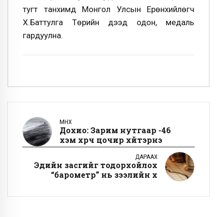
тугт танхимд Монгол Улсын Ерөнхийлөгч
Х.Баттулга Төрийн дээд одон, медаль
гардуулна.
ӨМНӨХ
Дохио: Зарим нутгаар -46
хэм хүрч цочир хүйтэрнэ
ДАРААХ
Эдийн засгийг тодорхойлох
“барометр” нь зээлийн хүү