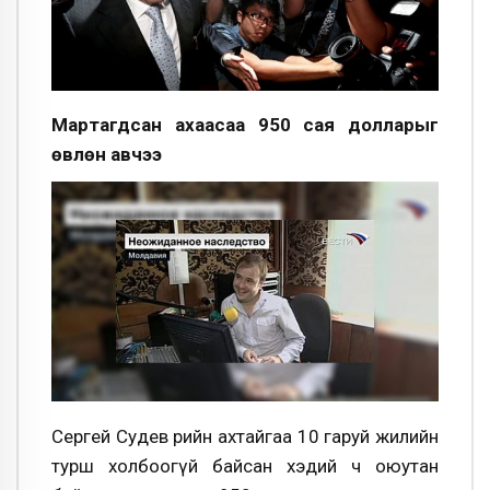
Мартагдсан ахаасаа 950 сая долларыг
өвлөн авчээ
Сергей Судев өөрийн ахтайгаа 10 гаруй жилийн
турш холбоогүй байсан хэдий ч оюутан