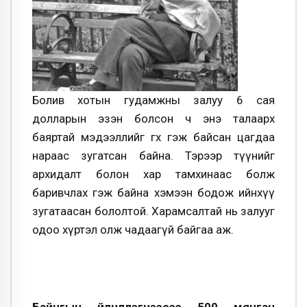
Болив хотын гудамжны залуу 6 сая
долларын эзэн болсон ч энэ талаарх
баяртай мэдээллийг өгөх гэж байсан цагдаа
нараас зугатсан байна. Тэрээр түүнийг
архидалт болон хар тамхинаас болж
баривчлах гэж байна хэмээн бодож ийнхүү
зугатаасан бололтой. Харамсалтай нь залууг
одоо хүртэл олж чадаагүй байгаа аж.
Байнгын үйлчлүүлэгчээсээ 500 мянган