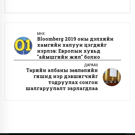
ӨМНӨХ
Bloomberg 2019 оны дэлхийн
хамгийн халуун цэгүүдийг
нэрлэв: Европын хувьд
"аймшгийн жил" болно
ДАРААХ
Төрийн албаны зөвлөлийн
гишүүнд нэр дэвшигчийг
тодруулах сонгон
шалгаруулалт зарлагдлаа