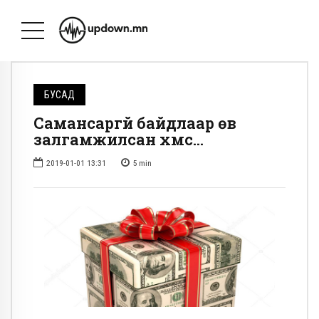
БУСАД
Самансаргүй байдлаар өв
залгамжилсан хүмүүс…
2019-01-01 13:31
5
min