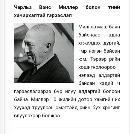
Чарльз Вэнс Миллер болон түүүний
хачирхалтай гэрээслэл
Миллер маш баян
байснаас гадна
хөгжилдэх дуртай,
өгөөмөр нэгэн байсан
юм. Тэрээр өөрийн
хошигнолоороо
нэлээд алдартай
байсан хэдий ч
гэрээслэлээрээ бүр илүү алдартай болсон
байна. Миллер 10 жилийн дотор хамгийн их
хүүхэд төрүүлсэн эмэгтэйд өөрийн бүх хөрөнгийг
өвлүүлэхээр болжээ.