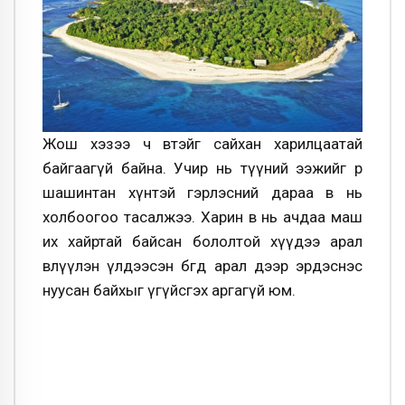
Жош хэзээ ч өвөөтэйгөө сайхан харилцаатай
байгаагүй байна. Учир нь түүний ээжийг өөр
шашинтан хүнтэй гэрлэсний дараа өвөө нь
холбоогоо тасалжээ. Харин өвөө нь ачдаа маш
их хайртай байсан бололтой хүүдээ арал
өвлүүлэн үлдээсэн бөгөөд арал дээр эрдэснэс
нуусан байхыг үгүйсгэх аргагүй юм.