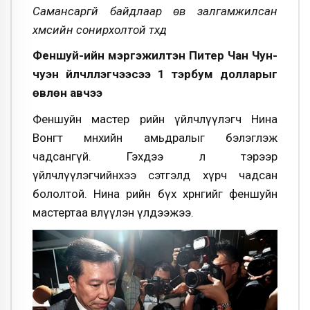
Самансаргүй байдлаар өв залгамжилсан
хүмүүсийн сонирхолтой түүхүүд
Ф
еншуй-ийн мэргэжилтэн Питер Чан Чун-
чуэн үйлчлүүлэгчээсээ 1 тэрбум долларыг
өвлөн авчээ
Феншуйн мастер өөрийн үйлчлүүлэгч Нина
Вонгт мөнхийн амьдралыг бэлэглэж
чадсангүй. Гэхдээ л тэрээр
үйлчлүүлэгчийнхээ сэтгэлд хүрч чадсан
бололтой. Нина өөрийн бүх хөрөнгийг феншуйн
мастертаа өвлүүлэн үлдээжээ.