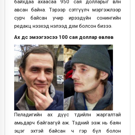
байхдаа ахаасаа 950 сая долларыг өвлөн
авсан байна. Тэрээр сэтгүүлч мэргэжлээр
сурч байсан учир ирээдүйн сонингийн
редакц нээхэд нэлээд дөхөм болсон бизээ.
Ах дүүс эмээгээсээ 100 сая доллар өвлөв
Пеладигийн ах дүүс төдийлөн жаргалтай
амьдарч байгаагүй аж. Тэдний ээж нь баян
эцэг эхтэй байсан ч гэр бүл болон