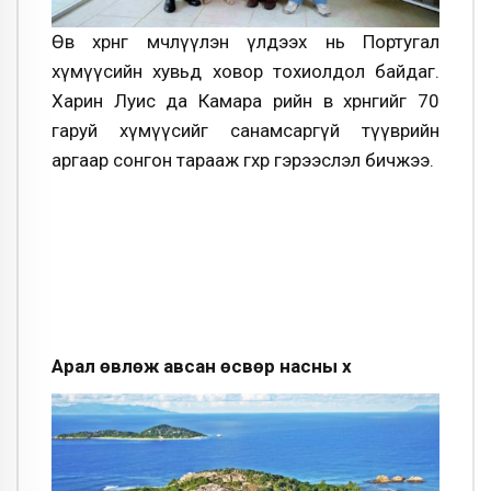
Өв хөрөнгөө өмчлүүлэн үлдээх нь Португал
хүмүүсийн хувьд ховор тохиолдол байдаг.
Харин Луис да Камара өөрийн өв хөрөнгийг 70
гаруй хүмүүсийг санамсаргүй түүврийн
аргаар сонгон тарааж өгөхөөр гэрээслэл бичжээ.
Арал өвлөж авсан өсвөр насны хүү