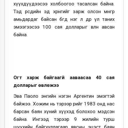
хүүхдүүдээсээ холбоогоо тасалсан байна.
Тэд өөрсдийн эд хөрөнгийг зарж олсон мөнгөөрөө
амьдардаг байсан бөгөөд нэг л өдөр үл таних
эмээгээсээ 100 сая долларыг өвлөн авсан
байна.
Огт харж байгаагүй ааваасаа 40 сая
долларыг өвлөжээ
Эва Паоло энгийн нэгэн Аргентин эмэгтэй
байжээ. Хожим нь тэрээр өөрийгөө 1983 онд нас
барсан баян хүний хүүхэд болохоо мэдсэн
байна. Ингээд тэрээр 9 жилийн турш
шүүхийн байгууллагаар явсны эцэст баян