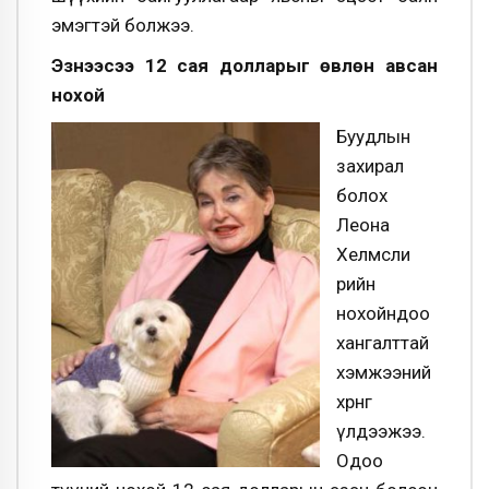
эмэгтэй болжээ.
Эзнээсээ 12 сая долларыг өвлөн авсан
нохой
Буудлын
захирал
болох
Леона
Хелмсли
өөрийн
нохойндоо
хангалттай
хэмжээний
хөрөнгө
үлдээжээ.
Одоо