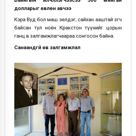
долларыг өвлөн авчээ
Кэра Вуд бол маш эелдэг, сайхан ааштай зөөгч
байсан тул ноён Кракстон түүнийг цорын
ганц өв залгамжлагчаараа сонгосон байна.
Санаандгүй өв залгамжлал