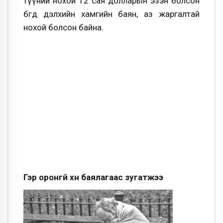
түүний нохой 12 сая долларын эзэн болсон
бөгөөд дэлхийн хамгийн баян, аз жаргалтай
нохой болсон байна.
Гэр оронгүй хүн баялагаас зугатжээ