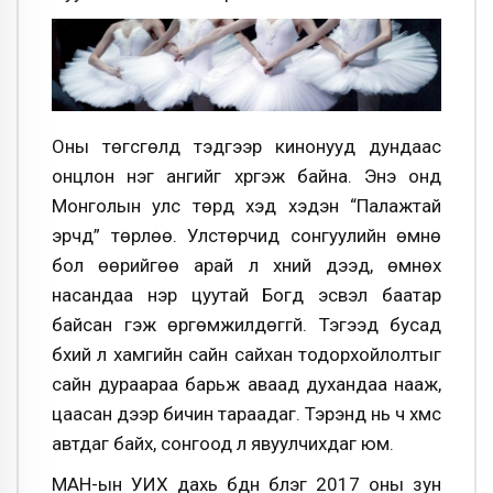
Оны төгсгөлд тэдгээр кинонууд дундаас
онцлон нэг ангийг хүргэж байна. Энэ онд
Монголын улс төрд хэд хэдэн “Палажтай
эрчүүд” төрлөө. Улстөрчид сонгуулийн өмнө
бол өөрийгөө арай л хүний дээд, өмнөх
насандаа нэр цуутай Богд эсвэл баатар
байсан гэж өргөмжилдөггүй. Тэгээд бусад
бүхий л хамгийн сайн сайхан тодорхойлолтыг
сайн дураараа барьж аваад духандаа нааж,
цаасан дээр бичин тараадаг. Тэрэнд нь ч хүмүүс
автдаг байх, сонгоод л явуулчихдаг юм.
МАН-ын УИХ дахь бүдүүн бүлэг 2017 оны зун