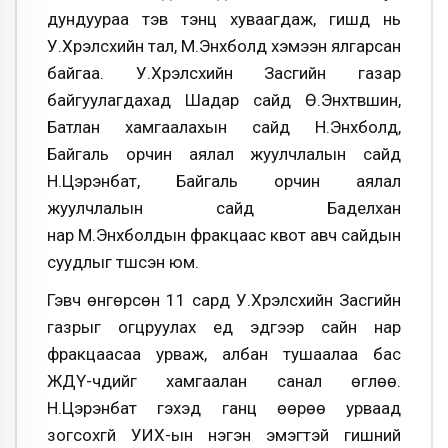
дундуураа тэв тэнцүү хуваагдаж, гишүүд нь
У.Хүрэлсүхийн тал, М.Энхболд хэмээн ялгарсан
байгаа. У.Хүрэлсүхийн Засгийн газар
байгуулагдахад Шадар сайд Ө.Энхтүвшин,
Батлан хамгаалахын сайд Н.Энхболд,
Байгаль орчин аялал жуулчлалын сайд
Н.Цэрэнбат, Байгаль орчин аялал
жуулчлалын сайд Баделхан
нар М.Энхболдын фракцаас квот авч сайдын
суудлыг түшсэн юм.
Гэвч өнгөрсөн 11 сард У.Хүрэлсүхийн Засгийн
газрыг огцруулах үед эдгээр сайн нар
фракцаасаа урваж, албан тушаалаа бас
ЖДҮ-чдийг хамгаалан санал өглөө.
Н.Цэрэнбат гэхэд ганц өөрөө урваад
зогсохгүй УИХ-ын нэгэн эмэгтэй гишүүний