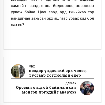
хамгийн наандаж үзэл бодлоосоо, өөрөөсөө
урваж байна. Цаашлаад ард түмнийхээ тэр
нандигнан захьсан эрх ашгаас урвах юм бол
яах вэ?
ӨМНӨХ
Өнөөдөр үндэсний эрх чөлөө,
тусгаар тогтнолын өдөр
ДАРААХ
Оросын онцгой байдлынхан
монгол иргэдийг аварчээ