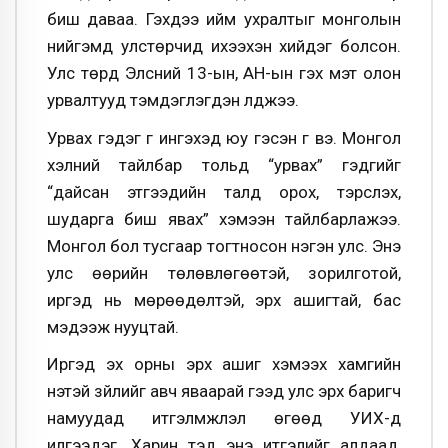
биш даваа. Гэхдээ ийм ухралтыг монголын
нийгэмд улстөрчид ихээхэн хийдэг болсон.
Улс төрд Элсний 13-ын, АН-ын гэх мэт олон
урвалтууд тэмдэглэгдэн үлджээ.
Урвах гэдэг үг ингэхэд юу гэсэн үг вэ. Монгол
хэлний тайлбар тольд “урвах” гэдгийг
“дайсан этгээдийн талд орох, тэрслэх,
шударга биш явах” хэмээн тайлбарлажээ.
Монгол бол тусгаар тогтносон нэгэн улс. Энэ
улс өөрийн төлөвлөгөөтэй, зорилготой,
иргэд нь мөрөөдөлтэй, эрх ашигтай, бас
мэдээж нууцтай.
Иргэд эх орны эрх ашиг хэмээх хамгийн
үнэтэй зүйлийг авч яваарай гээд улс эрх баригч
намуудад итгэлмжлэл өгөөд УИХ-д
илгээдэг. Харин тэд энэ итгэлийг алдаад,