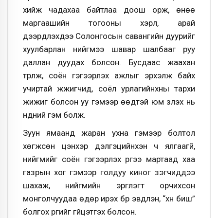
хийж чадахаа байтлаа доош орж, өнөө
маргаашийн тогооны хэрүүл, арай
дээрдүүлэхдээ Солонгосын савангийн дуурийг
хуулбарлан нийгмээ шавар шалбааг руу
даллан дуудах болсон. Бусдаас жаахан
түрүүлж, соён гэгээрүүлэх ажлыг эрхэлж байх
учиртай жүжигчид, соёл урлагийнхны тархи
жижиг болсон уу гэмээр өөдтэй юм үзүүлэх нь
нүдний гэм болж.
Зуун ямаанд жаран ухна гэмээр болтол
хөгжсөн цэнхэр дэлгэцийнхэн ч ялгаагүй,
нийгмийг соён гэгээрүүлэх үүргээ мартаад хаа
газрын хог гэмээр голдуу киног үзэгчиддээ
шахаж, нийгмийн эргүүлэгт орчихсон
монголчуудаа өдөр ирэх бүр эвдлэн, “хүн биш”
болгох үүргийг гүйцэтгэх болсон.