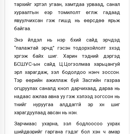
тархийг хүртэл угаан, хамтдаа урваад, санал
хураалтын үеэр томилолт өгүүлж гадаад
явуулчихсан гэж гишүүд нь өөрсдөө ярьж
байгаа.
Энэ үйлдэл нь нэр бүхий сайд эрчүүдэд
“палажтай эрчүүд” гэсэн тодорхойлолт зүүхэд
хүргэж байх шиг. Харин тэдний дэргэд
БСШУС-ын сайд Ц.Цогзолмаа харьцангуй
эрүүл харагдаж, үзэл бодолдоо үнэнч зоссон.
Тэр өөрийн ажиллаж буй Засгийн газраа
огцруулах саналд кноп дарчихаад, дараа нь
надаас ажлаа авна уу гэж хэлээд зогссон нь
түүнийг нуруугаа алддаггүй эр хүн шиг
харагдуулаад авсан нь үнэн.
Зарчмаас ухарна, үзэл бодлоосоо ухрах
шийдвэрийг гаргана гэдэг бол хэн ч амар