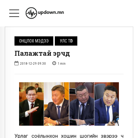
ОНЦЛОХ МЭДЭЭ
УЛС ТӨР
Палажтай эрчүүд
2018-12-29 09:30
1
min
Урлаг соёлынхон хошин шогийн үзвэрээ ч