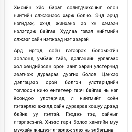
Хүмүүсийн хүйс бараг солигдчихсныг олон
нийтийн сүлжээнээс харж болно. Энд эрчүүд
үнэгүйдэж, хүүхнүүд жинхэнэ эр хүн хэмээн
үнэлэгдэж байгаа. Худлаа гэвэл нийгмийн
сүлжээг сайн нэгжээд нэг үзээрэй.
Ард иргэд соён гэгээрэх боломжгүйн
зовлонд умбаж тайз, дэлгэцийн урлагаас
хол хөндийрсөн орон зайг харин улстөрчид
эзэгнэж дураараа дургих болов. Цэнхэр
дэлгэцээр орой болгон улстөрчдийн
тоглосон кино өнгөтөөр гарч байгаа нь нэг
ёсондоо улстөрчид л нийгмийг соён
гэгээрүүлэх ажилд сайн дураараа хошуу дүрээд
байна уу гэлтэй. Гэхдээ тэд сайныг
үлгэрлэсэнгүй. Хүнээс гарч болох хамгийн муу
муухайн жишээг үлгэрлэж үзүүлэх нь элбэгшив.