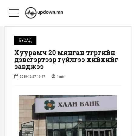
БУСАД
Хуурамч 20 мянган төгрөгийн
дэвсгэртээр гүйлгээ хийхийг
завджээ
2018-12-27 10:17
1
min