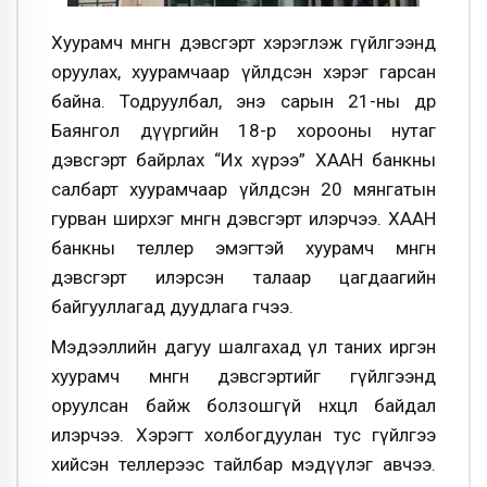
Хуурамч мөнгөн дэвсгэрт хэрэглэж гүйлгээнд
оруулах, хуурамчаар үйлдсэн хэрэг гарсан
байна. Тодруулбал, энэ сарын 21-ны өдөр
Баянгол дүүргийн 18-р хорооны нутаг
дэвсгэрт байрлах “Их хүрээ” ХААН банкны
салбарт хуурамчаар үйлдсэн 20 мянгатын
гурван ширхэг мөнгөн дэвсгэрт илэрчээ. ХААН
банкны теллер эмэгтэй хуурамч мөнгөн
дэвсгэрт илэрсэн талаар цагдаагийн
байгууллагад дуудлага өгчээ.
Мэдээллийн дагуу шалгахад үл таних иргэн
хуурамч мөнгөн дэвсгэртийг гүйлгээнд
оруулсан байж болзошгүй нөхцөл байдал
илэрчээ. Хэрэгт холбогдуулан тус гүйлгээ
хийсэн теллерээс тайлбар мэдүүлэг авчээ.