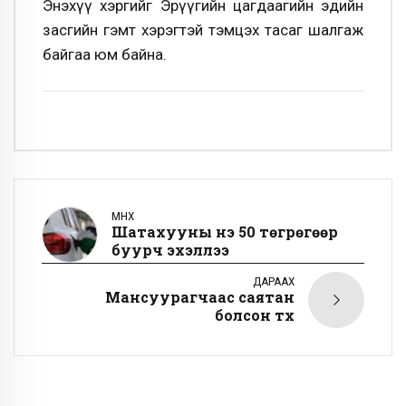
Энэхүү хэргийг Эрүүгийн цагдаагийн эдийн
засгийн гэмт хэрэгтэй тэмцэх тасаг шалгаж
байгаа юм байна.
ӨМНӨХ
Шатахууны үнэ 50 төгрөгөөр
буурч эхэллээ
ДАРААХ
Мансуурагчаас саятан
болсон түүх