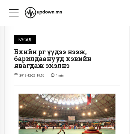
БУСАД
Бөхийн өргөө үүдээ нээж,
барилдаанууд хэвийн
явагдаж эхэлнэ
2018-12-26 10:53
1
min