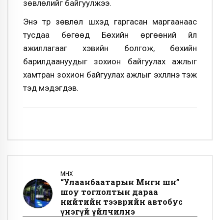
зөвлөлийг байгуулжээ.
Энэ түр зөвлөл шүүхэд гаргасан маргаанаас
тусдаа бөгөөд Бөхийн өргөөний үйл
ажиллагааг хэвийн болгож, бөхийн
барилдаануудыг зохион байгуулах ажлыг
хамтран зохион байгуулах ажлыг эхлүүлнэ тэж
тэд мэдэгдэв.
ӨМНӨХ
“Улаанбаатарын Мөнгөн шөнө”
шоу тоглолтын дараа
нийтийн тээврийн автобус
үнэгүй үйлчилнэ