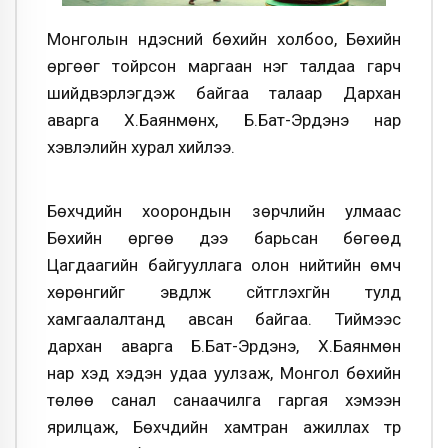
Монголын үндэсний бөхийн холбоо, Бөхийн
өргөөг тойрсон маргаан нэг талдаа гарч
шийдвэрлэгдэж байгаа талаар Дархан
аварга Х.Баянмөнх, Б.Бат-Эрдэнэ нар
хэвлэлийн хурал хийлээ.
Бөхчүүдийн хоорондын зөрчлийн улмаас
Бөхийн өргөө үүдээ барьсан бөгөөд
Цагдаагийн байгууллага олон нийтийн өмч
хөрөнгийг
эвдүүлж сүйтгүүлэхгүйн тулд
хамгаалалтанд авсан байгаа. Тиймээс
дархан аварга Б.Бат-Эрдэнэ, Х.Баянмөн
нар
хэд хэдэн удаа уулзаж, Монгол бөхийн
төлөө санал санаачилга гаргая хэмээн
ярилцаж,
Бөхчүүдийн хамтран ажиллах түр