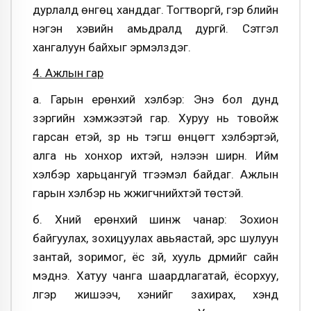
дурлалд өнгөц ханддаг. Тогтворгүй, гэр бүлийн
нэгэн хэвийн амьдралд дургүй. Сэтгэл
хангалуун байхыг эрмэлздэг.
4. Ажлын гар
а. Гарын ерөнхий хэлбэр: Энэ бол дунд
зэргийн хэмжээтэй гар. Хуруу нь товойж
гарсан үетэй, үзүүр нь тэгш өнцөгт хэлбэртэй,
алга нь хонхор ихтэй, нэлээн ширүүн. Ийм
хэлбэр харьцангуй түгээмэл байдаг. Ажлын
гарын хэлбэр нь жүжигчнийхтэй төстэй.
б. Хүний ерөнхий шинж чанар: Зохион
байгуулах, зохицуулах авьяастай, эрс шулуун
зантай, зоримог, ёс зүй, хууль дүрмийг сайн
мэднэ. Хатуу чанга шаардлагатай, ёсорхуу,
үлгэр жишээч, хэнийг захирах, хэнд