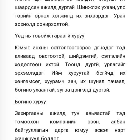
шаардсан ажилд дуртай. Шинжлэх ухаан, улс
төрийн өрнөл хөгжилд их анхаардаг. Уран
зохиолд сонирхолтой.
Үеүүд нь товойж гараагүй хуруу
Юмыг анхны сэтгэлгээгээрээ дүгнэдэг тэд
аливаад овсгоотой, шийдэмгий, сэтгэлийн
хөдөлгөөн ихтэй. Тоонд дургүй, урлагийг
эрхэмлэдэг. Ийм хуруутай бүсгүйчүүд их
хөнгөмсөг, хуурамч зан, их шунал тачаал,
богино ухаантай, зугаа цэнгэлд дуртай.
Богино хуруу
Захиргааны ажилд тун авьяастай тэд
томоохон компанийн эзэн, албан
байгууллагын дарга юмуу эсвэл нэрт
жанжнууд болдог.