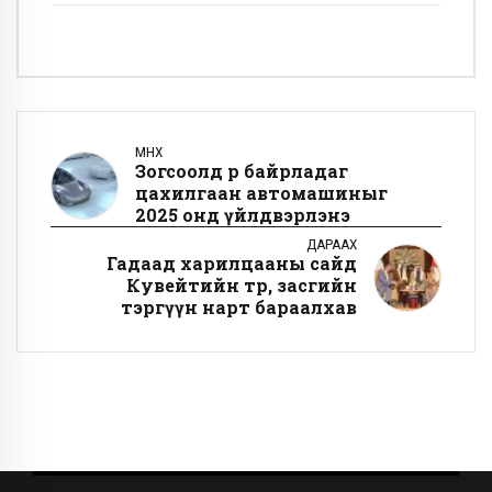
ӨМНӨХ
Зогсоолд өөрөө байрладаг
цахилгаан автомашиныг
2025 онд үйлдвэрлэнэ
ДАРААХ
Гадаад харилцааны сайд
Кувейтийн төр, засгийн
тэргүүн нарт бараалхав