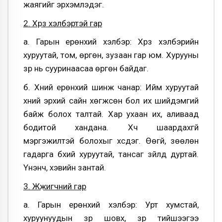
жаягийг эрхэмлэдэг.
2. Хүрз хэлбэртэй гар
а. Гарын ерөнхий хэлбэр: Хүрз хэлбэрийн
хуруутай, том, өргөн, зузаан гар юм. Хурууны
үзүүр нь сууринаасаа өргөн байдаг.
б. Хүний ерөнхий шинж чанар: Ийм хуруутай
хүний эрхий сайн хөгжсөн бол их шийдэмгий
байж болох талтай. Хар ухаан их, аливаад
бодитой хандана. Хүч шаардахгүй
мэргэжилтэй болохыг хүсдэг. Өөгүй, зөөлөн
гадарга бүхий хуруутай, тансаг зүйлд дуртай.
Үнэнч, хэвийн зантай.
3. Жүжигчний гар
а. Гарын ерөнхий хэлбэр: Урт хумстай,
хуруунуудын үзүүр шовх, үзүүр тийшээгээ