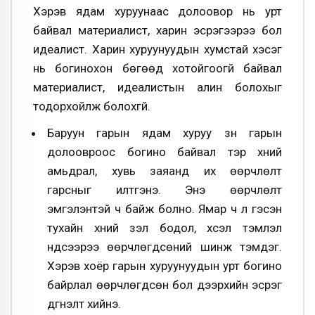
Хэрэв ядам хуруунаас долоовор нь урт
байвал материалист, харин эсрэгээрээ бол
идеалист. Харин хуруунуудын хумстай хэсэг
нь богинохон бөгөөд хотойгоогүй байвал
материалист, идеалистын алин болохыг
тодорхойлж болохгүй.
Баруун гарын ядам хуруу зүүн гарын
долоовроос богино байвал тэр хүний
амьдрал, хувь заяанд их өөрчлөлт
гарсныг илтгэнэ. Энэ өөрчлөлт
эмгэлэнтэй ч байж болно. Ямар ч л гэсэн
тухайн хүний үзэл бодол, хүсэл тэмүүлэл
үндсээрээ өөрчлөгдсөний шинж тэмдэг.
Хэрэв хоёр гарын хуруунуудын урт богино
байрлал өөрчлөгдсөн бол дээрхийн эсрэг
дүгнэлт хийнэ.