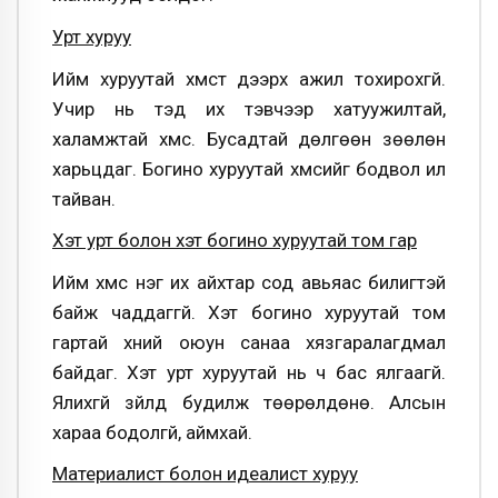
Урт хуруу
Ийм хуруутай хүмүүст дээрх ажил тохирохгүй.
Учир нь тэд их тэвчээр хатуужилтай,
халамжтай хүмүүс. Бусадтай дөлгөөн зөөлөн
харьцдаг. Богино хуруутай хүмүүсийг бодвол илүү
тайван.
Хэт урт болон хэт богино хуруутай том гар
Ийм хүмүүс нэг их айхтар сод авьяас билигтэй
байж чаддаггүй. Хэт богино хуруутай том
гартай хүний оюун санаа хязгаралагдмал
байдаг. Хэт урт хуруутай нь ч бас ялгаагүй.
Ялихгүй зүйлд будилж төөрөлдөнө. Алсын
хараа бодолгүй, аймхай.
Материалист болон идеалист хуруу