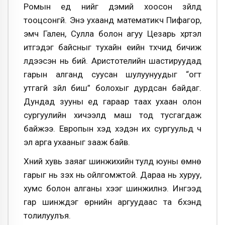
Ромын үед үүнийг дэмий хоосон зүйлд
тооцсонгүй. Энэ ухаанд математикч Пифагор,
эмч Гален, Сулла болон агуу Цезарь хүртэл
итгэдэг байсныг тухайн үеийн түүхчид бичиж
үлдээсэн нь бий. Аристотелийн шастируудад
гарын алганд суусан шулуунуудыг “огт
утгагүй зүйл биш” болохыг дурдсан байдаг.
Дундад зууны үед гараар таах ухаан олон
сургуулийн хичээлд маш тод тусгагдаж
байжээ. Европын хэд хэдэн их сургуульд ч
эл арга ухааныг зааж байв.
Хүний хувь заяаг шинжихийн тулд юуны өмнө
гарыг нь үзэх нь ойлгомжтой. Дараа нь хуруу,
хумс болон алганы хээг шинжилнэ. Ингээд
гар шинждэг өрнийн аргуудаас та бүхэнд
толилуулъя.