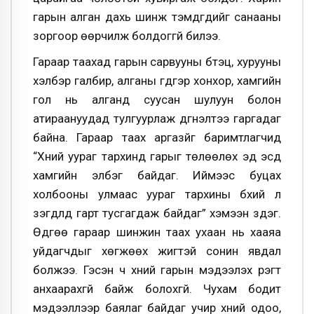
гарын алган дахь шинж тэмдгүүдийг санааны
зоргоор өөрчилж болдоггүй билээ.
Гараар таахад гарын сарвууны бүтэц, хурууны
хэлбэр галбир, алганы гүдгэр хонхор, хамгийн
гол нь алганд суусан шулуун болон
атираануудад тулгуурлаж дүгнэлтээ гаргадаг
байна. Гараар таах аргазүйг баримтлагчид
“Хүний уураг тархинд гарыг төлөөлөх эд эсүүд
хамгийн элбэг байдаг. Иймээс буцах
холбооны улмаас уураг тархины бүхий л
үзэгдлүүд гарт тусгагдаж байдаг” хэмээн үздэг.
Өдгөө гараар шинжин таах ухаан нь хааяа
уйдагчдыг хөгжөөх жигтэй сонин явдал
болжээ. Гэсэн ч хүний гарын мэдээлэх үүрэгт
анхаарахгүй байж болохгүй. Чухам бодит
мэдээллээр баялаг байдаг учир хүний одоо,