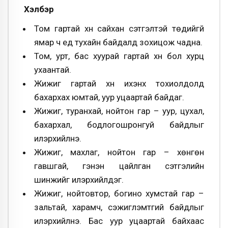
Хэлбэр
Том гартай хүн сайхан сэтгэлтэй төдийгүй
ямар ч үед тухайн байдалд зохицож чадна.
Том, урт, бас хуурай гартай хүн бол хурц
ухаантай.
Жижиг гартай хүн ихэнх тохиолдолд
бахархах юмтай, уур уцаартай байдаг.
Жижиг, туранхай, нойтон гар – уур, цухал,
бахархал, бодлогошронгуй байдлыг
илэрхийлнэ.
Жижиг, махлаг, нойтон гар – хөнгөн
гавшгай, гэнэн цайлган сэтгэлийн
шинжийг илэрхийлдэг.
Жижиг, нойтовтор, богино хумстай гар –
зальтай, харамч, сэжиглэмтгий байдлыг
илэрхийлнэ. Бас уур уцаартай байхаас