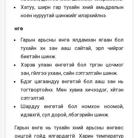
Хатуу, ширүүн гар тухайн хүний амьдралын
ноён нуруутай шинжийг илэрхийлнэ.
Өнгө
Гарын арьсны өнгө ялдамхан ягаан бол
тухайн хүн зан ааш сайтай, эрүүл чийрэг
биетэйн шинж.
Хэрэв улаан өнгөтэй бол түргэн цочмог
зан, гүйлгээ ухаан, сайн сэтгэлтэйн шинж.
Бүдэг цагаандуу өнгөтэй бол ааш зан нь
тогтвортойнх. Мөн хувиа хичээдэг, хүйтэн
сэтгэлтэй.
Шардуу өнгөтэй бол номхон ноомой,
идэвхгүй, сул дорой, үлбэгэрийн шинж.
Гарын өнгө нь тухайн хүний арьсны өнгөөс
онцгой гойд ялгардаггүй. Харин температур