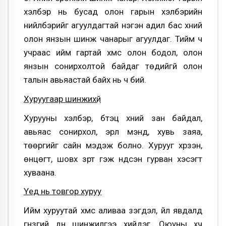
хэлбэр нь бусад олон гарын хэлбэрийн
нийлбэрийг агуулдагтай нэгэн адил бас хүний
олон янзын шинж чанарыг агуулдаг. Тийм ч
учраас ийм гартай хүмүүс олон бодол, олон
янзын сонирхолтой байдаг төдийгүй олон
талын авьяастай байх нь ч бий.
Хуруугаар шинжихүй
Хурууны хэлбэр, бүтэц хүний зан байдал,
авьяас сонирхол, эрүүл мэнд, хувь заяа,
төөргийг сайн мэдэж болно. Хурууг хүрзэн,
өнцөгт, шовх үзүүрт гэж үндсэн гурван хэсэгт
хуваана.
Үеүүд нь товгор хуруу
Ийм хуруутай хүмүүс аливаа үзэгдэл, үйл явдалд
гүнзгий дүн шинжилгээ хийдэг. Оюуны хүч