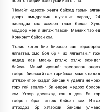
ноёнтон өөрийнхөө тухай ийн өгүүлнэ.
“Намайг идэрхэн хөвгүүн байхад гарын алган
дээрх амьдралын шугамыг хараад 24
насандаа үхнэ хэмээн тааж билээ. Хулс
модоор мөн л ингэж таасан. Манайх тэр үед
Хонконгт байсан юм.
“Голио хүртэл бие биеэсээ зан төрхөөрөө
ялгаатай, хүмүүс бол бүр ч их ялгаатай…” гэж
надад аав маань үргэлж хэлж захидаг
байсан. Миний ирээдүйг төсөөлсөн өнөөх
төөрөг биелэхгүй гэж гэрийнхэн маань надад
итгүүлэхийг хичээдэг байсан ч удалгүй нөмрөх
тэрхүү гай зовлонг би өөрөө мэдрэх болсон
юм. Үгээр дүрслэхэд хэцүү л дээ. Би тэр
төөрөгт бүрэн итгэж байсан юм. Итгэх
итгэхдээ бүр хэтэрхий байсны улмаас