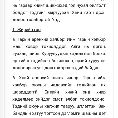
нь гараар хүнийг шинжихэд гол чухал ойлголт
болдог гэдгийг мартуузай. Хүний гар үндсэн
долоон хэлбэртэй. Үүнд:
1. Жирийн гар
а. Гарын ерөнхий хэлбэр: Ийм гарын хэлбэр
маш ховор тохиолддог. Алга нь өргөн,
зузаан, ширүүн. Хуруунуудын хөдөлгөөн болхи,
ар тийш гэдийсэн богинохон, эрхий хуруу нь
долооврын угт дөнгөж хүрэх төдий байдаг.
б. Хүний ерөнхий шинж чанар: Гарын ийм
хэлбэр оюуны чадавхийг төдийлөн их
шаарддаггүй. Биеийн хүчний хүнд хүчир
хөдөлмөр хийдэг хүмүүст элбэг тохиолдоно.
Тэдний оюуны хөгжил тааруу, шүтлэгтэй. Зан
байдлын хатуу тогтсон дэглэмгүй шашны дэг