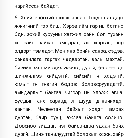
нарийссан байдаг.
б. Хүний ерөнхий шинж чанар: Гэхдээ алдарт
жүжигчний гар биш. Хэрэв ийм гар нь богино
бүдүүн, эрхий хурууны хөгжил сайн бол тухайн
хүн сайн сайхан амьдрал, аз жаргал, нэр
алдарт тэмүүлдэг. Мөн янз бүрийн санаа, сэдэв,
санаачлага гаргах чадвартай, заль мэхтэй,
биеийн хүч шаардах ажилд дургүй, өөртөө дүн
шинжилгээ хийдэггүй, хийхийг ч хүсдэггүй,
юмыг гүн гүнзгий бодож боловсруулдаггүй,
амьдарлыг байгаа чигээр нь хүлээж авна.
Бусдыг анх хараад л шууд дүгнэчихдэг
зантай. Чөлөөтэй байхыг хүсдэг, амрах
дуртай, байр сууц, ажлаа байнга солино.
Дорхноо уйддаг, нэг байрандаа удаан байх
дургүй. Шинэ танилуудтай болохыг хүсэж, хайр