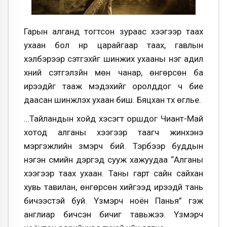
Гарын алганд тогтсон зураас хээгээр таах
ухаан бол нүүр царайгаар таах, гавлын
хэлбэрээр сэтгэхүйг шинжих ухааны нэг адил
хүний сэтгэлзүйн мөн чанар, өнгөрсөн ба
ирээдүйг тааж мэдэхийг оролддог ч бие
даасан шинжлэх ухаан биш. Бяцхан түүх өгүүлье.
…Тайландын хойд хэсэгт оршдог Чиант-Май
хотод алганы хээгээр таагч жинхэнэ
мэргэжлийн үзмэрч бий. Тэрбээр буддын
нэгэн сүмийн дэргэд сууж хажуудаа “Алганы
хээгээр таах ухаан. Таны гарт сайн сайхан
хувь тавилан, өнгөрсөн хийгээд ирээдүй тань
бичээстэй буй. Үзмэрч ноён Панья” гэж
англиар бичсэн бичиг тавьжээ. Үзмэрч