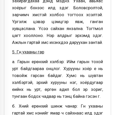
захирагдахаа дэндүү мэднэ. Ухаан, авьяас
хоёрыг бүхнээс илүүд үздэг. Боловсролтой,
зарчимч хүмүүстэй холбоо тогтоох хүсэлтэй.
Үргэлж цэвэр цэмцгэр явж, ганган
хувцаслана. Үсээ сайхан янзална. Тогтмол
цагт хооллоно. Нэр алдрыг эрхэмд үздэг.
Ажлын гартай хүмүүс ихэнхдээ даруухан зантай.
5. Гүн ухааны гар
а. Гарын ерөнхий хэлбэр: Ийм гарын тохой
урт байдгаараа онцлог. Хурууны хоёр үе нь
товойж гарсан байдаг. Хумс нь шувтан
хэлбэртэй, эрхий хурууны нэг, хоёрдугаар
үеийнх нь урт, өргөн адил бол эр зориг,
тунгаан бодох чадвар нь тэнцүү байна гэсэн үг.
б. Хүний ерөнхий шинж чанар: Гүн ухааны
гартай хүмүүс үнэнийг ямар ч сайхнаас илүүд үздэг