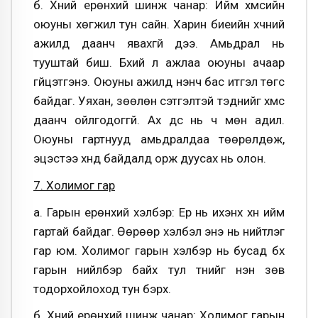
б. Хүний ерөнхий шинж чанар: Ийм хүмүүсийн
оюуны хөгжил тун сайн. Харин биеийн хүчний
ажилд даанч явахгүй дээ. Амьдрал нь
тууштай биш. Бүхий л ажлаа оюуны ачаар
гүйцэтгэнэ. Оюуны ажилд үнэнч бас итгэл төгс
байдаг. Уяхан, зөөлөн сэтгэлтэй тэднийг хүмүүс
даанч ойлгодоггүй. Ах дүүс нь ч мөн адил.
Оюуны гартнууд амьдралдаа төөрөлдөж,
эцэстээ хүнд байдалд орж дуусах нь олон.
7. Холимог гар
а. Гарын ерөнхий хэлбэр: Ер нь ихэнх хүн ийм
гартай байдаг. Өөрөөр хэлбэл энэ нь нийтлэг
гар юм. Холимог гарын хэлбэр нь бусад бүх
гарын нийлбэр байх тул түүнийг үнэн зөв
тодорхойлоход тун бэрх.
б. Хүний ерөнхий шинж чанар: Холимог гарын