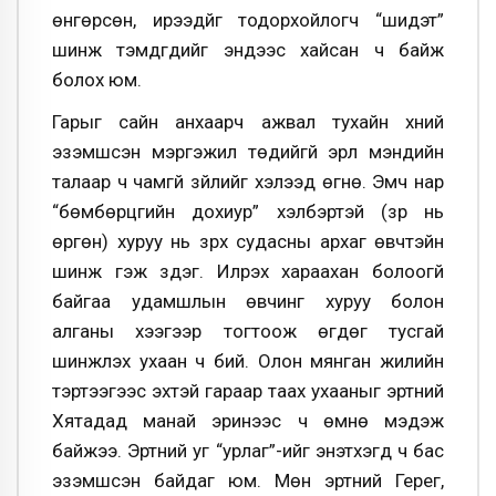
өнгөрсөн, ирээдүйг тодорхойлогч “шидэт”
шинж тэмдгүүдийг эндээс хайсан ч байж
болох юм.
Гарыг сайн анхаарч ажвал тухайн хүний
эзэмшсэн мэргэжил төдийгүй эрүүл мэндийн
талаар ч чамгүй зүйлийг хэлээд өгнө. Эмч нар
“бөмбөрцгийн дохиур” хэлбэртэй (үзүүр нь
өргөн) хуруу нь зүрх судасны архаг өвчтэйн
шинж гэж үздэг. Илрэх хараахан болоогүй
байгаа удамшлын өвчинг хуруу болон
алганы хээгээр тогтоож өгдөг тусгай
шинжлэх ухаан ч бий. Олон мянган жилийн
тэртээгээс эхтэй гараар таах ухааныг эртний
Хятадад манай эринээс ч өмнө мэдэж
байжээ. Эртний уг “урлаг”-ийг энэтхэгүүд ч бас
эзэмшсэн байдаг юм. Мөн эртний Герег,