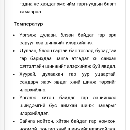
гадна яс хаядаг хүмүүс ийм гартнуудын бүлэгт
хамаарна.
Температур
Үргэлж дулаан, бүлээн байдаг гар эрүүл
саруул хэв шинжийг илэрхийлнэ.
Дулаан, бүлээн гартай бас тэгээд бусадтай
гар барихдаа чанга атгадаг хүн сайхан
сэтгэлтэйн шинжийг илэрхийлж буй явдал.
Хуурай, дулаахан гар уур уцаартай,
сандарч яарч явдаг хүний шинж төрхийг
илэрхийлнэ.
Үргэлж хүйтэн байдаг гар эзнийнхээ
шийдэмгий бус аймхай шинж чанарыг
илэрхийлдэг.
Байнга нойтон, хүйтэн байдаг гар номхон,
ноомой, донгио хүний шинжийг илэрхийлнэ.