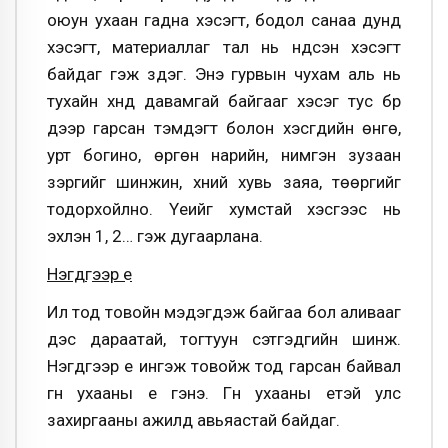
оюун ухаан гадна хэсэгт, бодол санаа дунд
хэсэгт, материаллаг тал нь үндсэн хэсэгт
байдаг гэж үздэг. Энэ гурвын чухам аль нь
тухайн хүнд давамгай байгааг хэсэг тус бүр
дээр гарсан тэмдэгт болон хэсгүүдийн өнгө,
урт богино, өргөн нарийн, нимгэн зузаан
зэргийг шинжин, хүний хувь заяа, төөргийг
тодорхойлно. Үеийг хумстай хэсгээс нь
эхлэн 1, 2… гэж дугаарлана.
Нэгдүгээр үе
Илүү тод товойн мэдэгдэж байгаа бол аливааг
дэс дараатай, тогтуун сэтгэдгийн шинж.
Нэгдүгээр үе ингэж товойж тод гарсан байвал
гүн ухааны үе гэнэ. Гүн ухааны үетэй улс
захиргааны ажилд авьяастай байдаг.