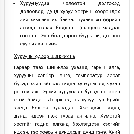
Хуруунуудаа чөлөөтэй дэлгэхэд
долоовор, дунд хуруу хоёрын хоорондох
зай хамгийн их байвал тухайн хүн өөрийн
ажилд санаа бодлоо төвлөрүүлж чаддаг
гэсэн үг. Энэ бол дороо буурьтай, дотроо
суурьтайн шинж.
Хурууны үеүүдээр шинжих нь
Гараар таах шинжлэх ухаанд гарын алга,
хурууны хэлбэр, өнгө, температур зэрэг
бусад хүчин зүйлээс гадна хурууны үеүүд чухал
үүрэгтэй аж. Эрхий хуруунаас бусад нь хоёр
үетэй байдаг. Дээрх үеүүд нь хуруу тус бүрийг
хэсгүүд болгон хуваадаг. Хэсгүүдийг гадна,
дунд, үндсэн гэж гурав ангилна. Хумстай
хэсгийг гадна, алганд бэхлэгдсэн хэсгийг
үндсэн, тэр хоёрын дундахыг дунд гэнэ. Хүний