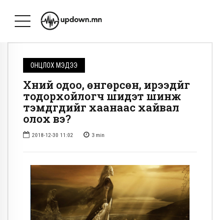
ОНЦЛОХ МЭДЭЭ
Хүний одоо, өнгөрсөн, ирээдүйг
тодорхойлогч шидэт шинж
тэмдгүүдийг хаанаас хайвал
олох вэ?
2018-12-30 11:02
3
min