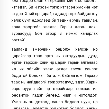
юм. Гэхдээ олон хүн ярьсныг минь сонсоод л
итгэдэг. Би ч гэсэн тэгж итгэсэн хүмүүсийн нэг
шүү дээ. Хүний нүүр царай, гадаад төрх байдал юу
хэлж буйг үндэслээд би тэдний хувь тавилан,
заяа төөргийг хэлдэг. Гарын алган дахь
зураасууд бол зүгээр л нэмж хачирлах
үүрэгтэй”.
Тайланд үзмэрчийн онцолж хэлсэн нүүр
царайгаар таах арга нь хятадуудын дунд
өргөн тархсан хүний нүүр царай гарын алганаас
илүү их зүйлийг хэлж өгдөг гэсэн санааг
бодитой болохыг баталж байгаа юм. Гараар
таах нь найдваргүй гэж хятадууд үздэг. Харин
европчууд үүнийг нүүр царайгаар таахаас илүү
оновчтой гэдэг бөгөөд үүнийг ч нотолдог.
Учир нь хүн дотоод санаа бодлоо нууж, нүүр
царайгаа чөлөөтэй хувиргаж болдог. Харин