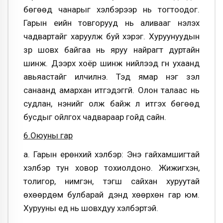
бөгөөд чанарыг хэлбэрээр нь тогтоодог.
Гарын үеийн товгорууд нь аливааг үнэлэх
чадвартайг харуулж буй хэрэг. Хуруунуудын
үзүүр шовх байгаа нь яруу найрагт дуртайн
шинж. Дээрх хоёр шинж нийлээд гүн ухаанд
авьяастайг илчилнэ. Тэд ямар нэг үзэл
санаанд амархан итгэдэггүй. Олон талаас нь
судлан, үнэнийг олж байж л итгэх бөгөөд
бусдыг ойлгох чадвараар гойд сайн.
6.Оюуны гар
а. Гарын ерөнхий хэлбэр: Энэ гайхамшигтай
хэлбэр тун ховор тохиолдоно. Жижигхэн,
толигор, нимгэн, тэгш сайхан хуруутай
өхөөрдөм булбарай дэндүү хөөрхөн гар юм.
Хурууны үеүүд нь шовхдуу хэлбэртэй.