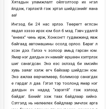
Хятадын уламжлалт ойлголтоор их нүгэл
үйлдэж, гэрлэхгүй гэж хүртэл шийдсэнийг яана
аа!
Ингээд би 24 нас хүрлээ. Төөрөгт өгүүлсэн
явдал хэзээ ирэх юм бол бүү мэд. Гэвч удалгүй
“өнөөх” чинь ирж, Хонконгт гудамжинд явж
байгаад автомашины осолд орлоо. Бараг л
үхсэн дээ. Гэлээ ч золоор амьд гарсан юм.
Ямар нэг далдын хүч намайг өршөөн хэлтрүүлэх
шиг санагдсан. Энэ үеэс эхлээд би хүмүүсийн
хувь заяаг хэлж өгч байхаар шийдсэн юм.
Энэ ажлаа өөрчилмөөр, болимоор санагдах
үе гардаг л даа. Гэтэл тэр тоолонд ямар нэг
далдын хүч надад “хэрэггүй” гэж хэлээд
байдаг. Бүхнийг үзэж таах байдлаар хийнэ.
Сэтгэлд нь нөлөөлөх байдлаар эмчлэх арга