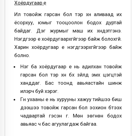
Хоёрдугаар үе
Илүү товойж гарсан бол тэр хүн аливаад их
ёсорхуу, юмыг тооцоолон бодох дуртай
байдаг. Дэг журмыг маш их хүндэтгэнэ.
Нэгдүгээр үе хоёрдугаархгүйгээр байж болохгүй.
Харин хоёрдугаар үе нэгдүгээрхгүйгээр байж
болно.
Нэг ба хоёрдугаар үе нь адилхан товойж
гарсан бол тэр хүн бүх зүйлд эмх цэгцтэй
ханддаг. Бас тоонд авьяастайн шинж
илэрч буй хэрэг.
Гүн ухааны үе нь хурууны хажуу тийшээ биш
дээшээ товойж гарсан бол зохион бүтээх
чадвартай гэсэн үг. Мөн зөгнөн бодох
авьяас ч бас агуулагдаж байгаа.