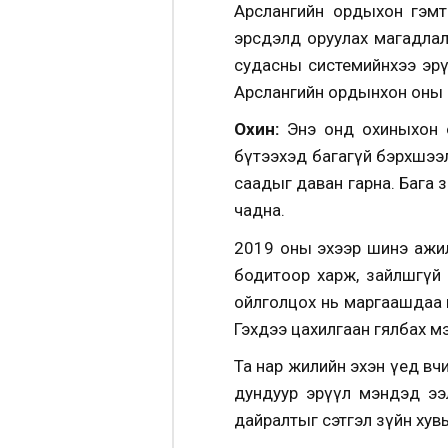
Арслангийн ордыхон гэмт
эрсдэлд оруулах магадла
судасны системийнхээ эрүүл
Арслангийн ордынхон оны 
Охин:
Энэ онд охиныхон 
бүтээхэд багагүй бэрхшээ
саадыг даван гарна. Бага 
чадна.
2019 оны эхээр шинэ ажил 
бодитоор харж, зайлшгүй ө
ойлголцох нь маргаашдаа и
Гэхдээ цахилгаан гялбах мэ
Та нар жилийн эхэн үед өв
дундуур эрүүл мэндэд ээлт
дайралтыг сэтгэл зүйн хувь