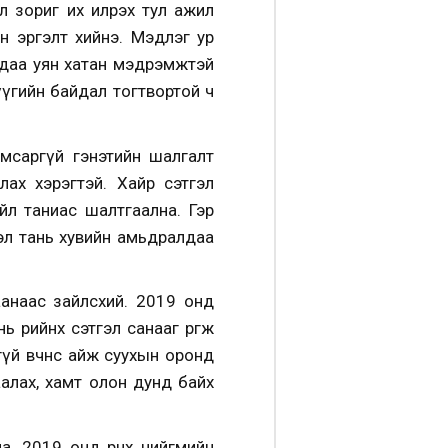
 зориг их илрэх тул ажил
 эргэлт хийнэ. Мэдлэг ур
ндаа уян хатан мэдрэмжтэй
үгийн байдал тогтвортой ч
мсаргүй гэнэтийн шалгалт
лах хэрэгтэй. Хайр сэтгэл
йл таниас шалтгаална. Гэр
сэл тань хувийн амьдралдаа
аанаас зайлсхий. 2019 онд
рийнхөө сэтгэл санааг өргөж
үй өвчнөөс айж суухын оронд
алах, хамт олон дунд байх
арна. 2019 онд өрнөх нийгмийн