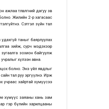
лаа төлөвлөгөөний дагуу зөв
болно. Жилийн 2-р хагасаас
тэлгүйтнэ. Сэтгэл зүйн тал
ч удахгүй таныг баярлуулах
алгаа хийж, сурч мэдэхээр
 зугаалга зохион байгуулж
 учралыг хүлээн авна.
лцох болно. Энэ үйл явдлыг
 сайн тал руу эргүүлнэ. Ирж
эх учраас хайртай хүмүүсээ
ие хүмүүс заяаны хань зам
ар гэр бүлийн харилцааны