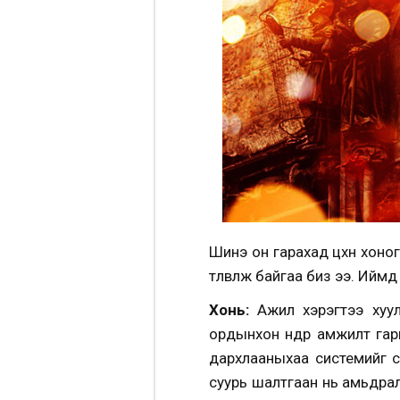
Шинэ он гарахад цөөхөн хо
төлөвлөж байгаа биз ээ. Ийм
Хонь:
Ажил хэрэгтээ хуул
ордынхон өндөр амжилт гар
дархлааныхаа системийг с
суурь шалтгаан нь амьдра