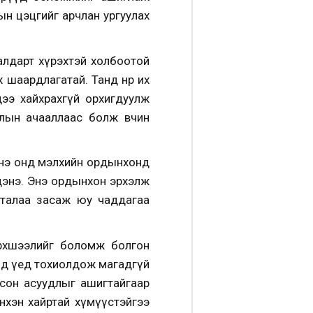
ын цэцгийг арчлан ургуулах
 алдарт хүрэхтэй холбоотой
х шаардлагатай. Танд нөр их
ээ хайхрахгүй орхигдуулж
жлын ачааллаас болж өвчин
 Энэ онд мэлхийн ордынхонд
дэнэ. Энэ ордынхон эрхэлж
 талаа засаж юу чаддагаа
эрхшээлийг боломж болгон
нд үед тохиолдож магадгүй
осон асуудлыг ашигтайгаар
нхэн хайртай хүмүүстэйгээ