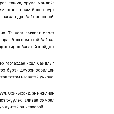
рал тавьж, эрүүл мэндийг
Амьсгалын зам болон зүрх
агаар өөдрөг байх хэрэгтэй.
на. Та нарт амжилт ололт
хаарал болгоомжтой байвал
аар хохирол багатай шийдэж
р гаргахдаа нөхцөл байдлыг
йгээ бүрэн дүүрэн харилцан
гэл татам нэгэнтэй учирна.
руул. Охиныхонд энэ жилийн
ийрэгжүүлэх, аливаа хямрал
 үр дүнтэй ашиглаарай.