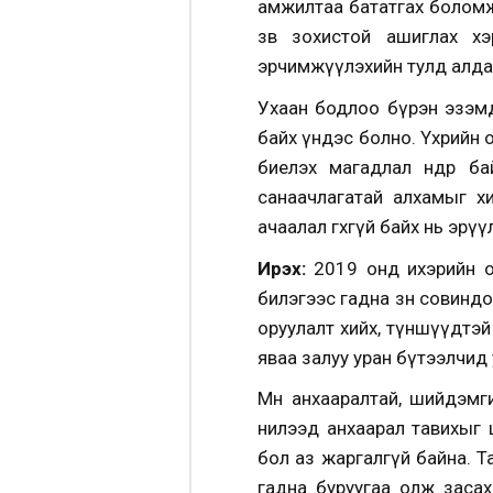
амжилтаа бататгах боломж 
зөв зохистой ашиглах хэ
эрчимжүүлэхийн тулд алдаа
Ухаан бодлоо бүрэн эзэмдэ
байх үндэс болно. Үхрийн орды
биелэх магадлал өндөр б
санаачлагатай алхамыг х
ачаалал өгөхгүй байх нь эр
Ирэх:
2019 онд ихэрийн о
билэгээс гадна зөн совиндоо
оруулалт хийх, түншүүдтэ
яваа залуу уран бүтээлчид
Мөн анхааралтай, шийдэм
нилээд анхаарал тавихыг 
бол аз жаргалгүй байна. Та 
гадна буруугаа олж засах