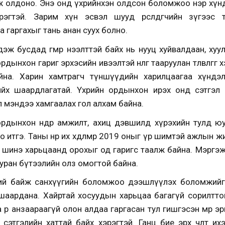
олдоно. Энэ онд үхрийнхэн олдсон боломжоо нэр хүнд бол
рэгтэй. Зарим хүн эсвэл шууд өрсөлдөгчийн зүгээс
 гаргахыг тань анан суух болно.
ж бусдад өгөөмөр нээлттэй байх нь нууц хуйвалдаан, ху
нхон гариг эрхэсийн ивээлтэй нөлөөг тааруулан төлөвлөгөөгөө 
айна. Харин хамтрагч түншүүдийн харилцаагаа хүндэлж
ийх шаардлагатай. Үхрийн ордынхон ирэх онд сэтгэл 
үүл мэндээ хамгаалах гол алхам байна.
рдынхон өндөр амжилт, ахиц дэвшилд хүрэхийн тулд юу 
 итгэ. Таны нөр их хөдөлмөр 2019 оныг үр шимтэй ажлын жил
й шинэ харьцаанд орохыг од гаригс таалж байна. Мэргэ
 уран бүтээлийн олз омогтой байна.
гий байж санхүүгийн боломжоо дээшлүүлэх боломжийг
шаардана. Хайртай хосуудын харьцаа багагүй сорилттой
өөрөө анзаараагүй олон алдаа гаргасан тул гишгэсэн мөрөө
 сэтгэлийн хаттай байх хэрэгтэй. Ганц бие эрх чөлөөт 