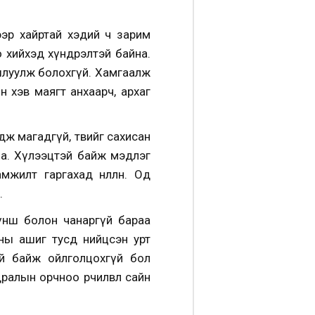
ээр хайртай хэдий ч зарим
 хийхэд хүндрэлтэй байна.
шлуулж болохгүй. Хамгаалж
 хэв маягт анхаарч, архаг
өж магадгүй, төвийг сахисан
на. Хүлээцтэй байж мэдлэг
лт гаргахад нөлөөлнө. Од
.
түнш болон чанаргүй бараа
ны ашиг тусд нийцсэн урт
үй байж ойлголцохгүй бол
алын орчноо өөрчилвөл сайн