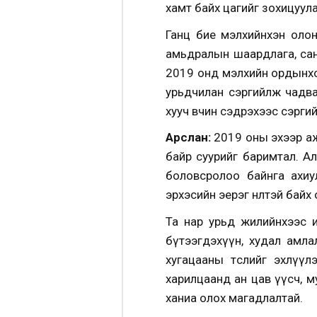
хамт байх цагийг зохицуул
Ганц бие мэлхийнхэн олон
амьдралын шаардлага, сан
2019 онд мэлхийн ордынхо
урьдчилан сэргийлж чадва
хууч өвчин сэдрэхээс сэргий
Арслан:
2019 оны эхээр аж
байр суурийг баримтал. А
боловсролоо байнга ахиу
эрхэсийн эерэг нөлөөтэй ба
Та нар урьд жилийнхээс и
бүтээгдэхүүн, худал амл
хугацааны төслийг эхлүү
харилцаанд ан цав үүсч, м
ханиа олох магадлалтай.