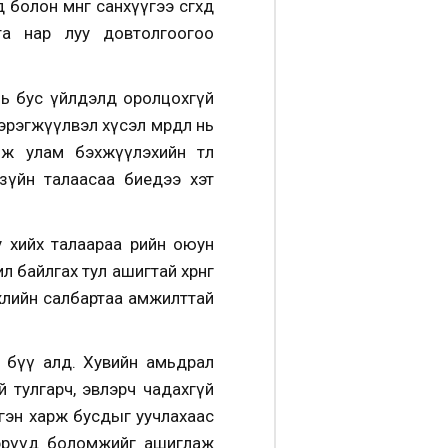
он мөнгө санхүүгээ өсгөхөд
 та нар луу довтолгоогоо
уль бус үйлдэлд оролцохгүй
хэрэгжүүлвэл хүсэл мөрөөдөл нь
 улам бэхжүүлэхийн төлөө
зүйн талаасаа биедээ хэт
хийх талаараа өөрийн оюун
 байлгах тул ашигтай хөрөнгө
жлийн салбартаа амжилттай
 бүү алд. Хувийн амьдрал
 тулгарч, эвлэрч чадахгүй
 эргэн харж бусдыг уучлахаас
ихэрүүд боломжийг ашиглаж