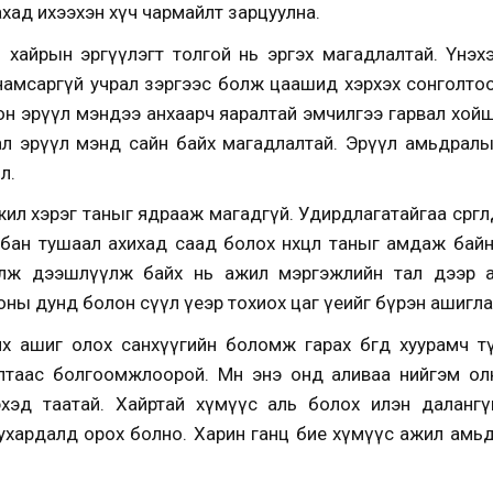
ахад ихээхэн хүч чармайлт зарцуулна.
 хайрын эргүүлэгт толгой нь эргэх магадлалтай. Үнэх
амсаргүй учрал зэргээс болж цаашид хэрхэх сонголтоо
н эрүүл мэндээ анхаарч яаралтай эмчилгээ гарвал хой
л эрүүл мэнд сайн байх магадлалтай. Эрүүл амьдралын
л.
ил хэрэг таныг ядрааж магадгүй. Удирдлагатайгаа сөргөлд
лбан тушаал ахихад саад болох нөхцөл таныг амдаж бай
лж дээшлүүлж байх нь ажил мэргэжлийн тал дээр амжи
йх оны дунд болон сүүл үеэр тохиох цаг үеийг бүрэн ашигла
х ашиг олох санхүүгийн боломж гарах бөгөөд хуурамч 
алтаас болгоомжлоорой. Мөн энэ онд аливаа нийгэм ол
лэхэд таатай. Хайртай хүмүүс аль болох илэн даланг
ухардалд орох болно. Харин ганц бие хүмүүс ажил амьдр