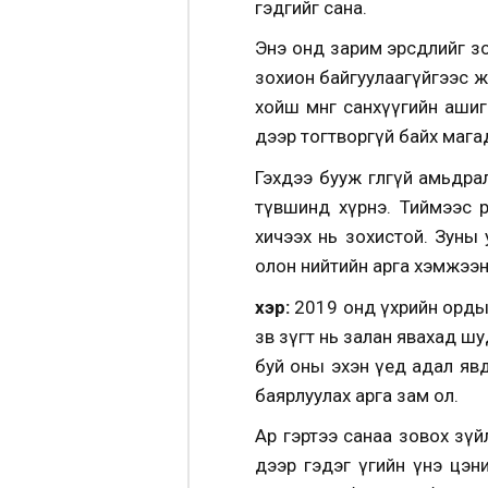
гэдгийг сана.
Энэ онд зарим эрсдлийг зор
зохион байгуулаагүйгээс ж
хойш мөнгө санхүүгийн аши
дээр тогтворгүй байх мага
Гэхдээ бууж өгөлгүй амьдр
түвшинд хүрнэ. Тиймээс ө
хичээх нь зохистой. Зуны
олон нийтийн арга хэмжээн
Үхэр:
2019 онд үхрийн ордын
зөв зүгт нь залан явахад ш
буй оны эхэн үед адал явд
баярлуулах арга зам ол.
Ар гэртээ санаа зовох зү
дээр гэдэг үгийн үнэ цэ