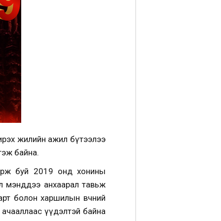
 ирэх жилийн ажил бүтээлээ
ргэж байна.
ирж буй 2019 онд хонины
үүл мэнддээ анхаарал тавьж
арт болон харшилын өвчний
 ачааллаас үүдэлтэй байна