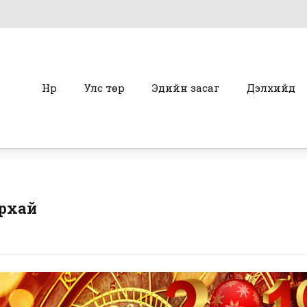
Нүүр
Улс төр
Эдийн засаг
Дэлхийд
урхай