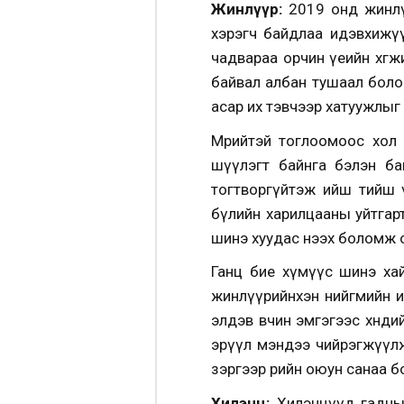
Жинлүүр:
2019 онд жинлү
хэрэгч байдлаа идэвхижү
чадвараа орчин үеийн хөг
байвал албан тушаал боло
асар их тэвчээр хатуужлыг
Мөрийтэй тоглоомоос хол
шүүлэгт байнга бэлэн бай
тогтворгүйтэж ийш тийш ү
бүлийн харилцааны уйтгарт
шинэ хуудас нээх боломж 
Ганц бие хүмүүс шинэ хай
жинлүүрийнхэн нийгмийн идэ
элдэв өвчин эмгэгээс хөнди
эрүүл мэндээ чийрэгжүүлж
зэргээр өөрийн оюун санаа 
Хилэнц:
Хилэнцүүд гадны хүч