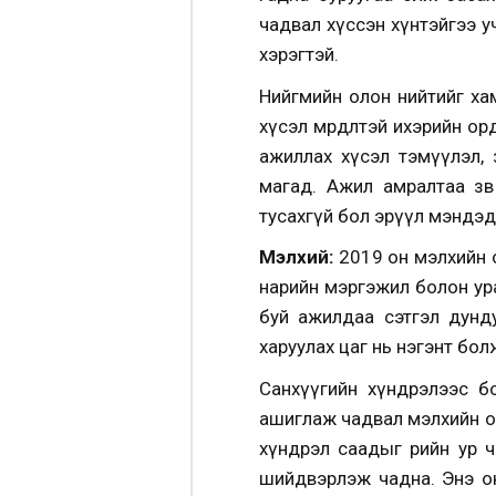
чадвал хүссэн хүнтэйгээ у
хэрэгтэй.
Нийгмийн олон нийтийг хам
хүсэл мөрөөдөлтэй ихэрийн 
ажиллах хүсэл тэмүүлэл,
магад. Ажил амралтаа зөв
тусахгүй бол эрүүл мэндэд
Мэлхий:
2019 он мэлхийн о
нарийн мэргэжил болон ур
буй ажилдаа сэтгэл дунд
харуулах цаг нь нэгэнт бол
Санхүүгийн хүндрэлээс б
ашиглаж чадвал мэлхийн о
хүндрэл саадыг өөрийн ур
шийдвэрлэж чадна. Энэ он