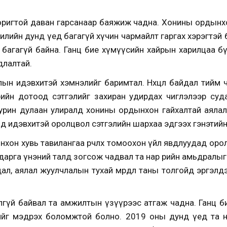
игтой даван гарсанаар баяжиж чадна. Хонины ордынхон аж
илийн дунд үед багагүй хүчин чармайлт гаргах хэрэгтэй 
г багагүй байна. Ганц бие хүмүүсийн хайрын харилцаа бү
длалтай.
алын идэвхитэй хэмнэлийг баримтал. Нөхцөл байдал тийм 
өрийн дотоод сэтгэлийг захиран удирдах чиглэлээр суд
 урин дулаан улиралд хонины ордынхон гайхалтай аялал
д идэвхитэй оролцвол сэтгэлийн шархаа эдгээх гэнэтийн
хон хувь тавилангаа өөрчлөх томоохон үйл явдлуудад оро
ударга үнэний талд зогсож чадвал та нар өөрийн амьдралыг
ал, аялал жуулчлалын тухай мөрөөдөл таны толгойд эргэлд
йлгүй байвал та амжилтын үзүүрээс атгаж чадна. Ганц б
нийг мэдрэх боломжтой болно. 2019 оны дунд үед та н