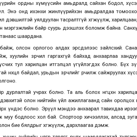
үрийн ордны хүмүүсийн амьдралд сайхан бодол, хүсэл
үл. Энэ онд ихэнхи жинлүүрийхэн амьдралдаа томоохон
жил дэвшилтэй уялдуулан тасралтгүй хөгжүүлж, харилцаа
н мэргэжлийн байр суурь дээшлэх боломж байна. Санхү
 танаас шаардана.
 байж, олсон орлогоо алдах эрсдэлээс зайлсхий. Сана
ж, хуулийн зөрчил гаргахгүй байхад анхаарлаа хандуу
счих тул харилцан итгэлцэл үгүйлэгдэх болно. Бүх зү
ай нөхцөл байдал, урьдын зөрчлийг өөрчилж сайжруулах хү
олгоно.
р дурлалтай учрах болно. Та аль болох өнгөцхөн харилц
вхитэй олон нийтийн үйл ажиллагаанд сайн оролцох нь өө
йрөх үндэс болно. Эрүүл мэндээ анхаарал тавихдаа ирээг
 муу бодлоос хол бай. Спортоор хичээллэх, алсад зуга
болон бие бялдрыг хөгжүүлж, дархлаагаа дэмж.
ин зүйлийн нөлөөгөөр төлөвлөгөөгөө өөрчлөх шаардлагатай тулг