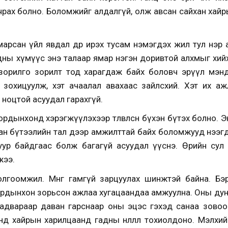
чрах болно. Боломжийг алдалгүй, олж авсан сайхан хайр
арсан үйл явдал өдөр ирэх тусам нэмэгдэх жил тул нэр
ордны хүмүүс энэ талаар ямар нэгэн доривтой алхмыг хий
 зорилго зорилт тод харагдаж байх боловч эрүүл мэнд
 зохицуулж, хэт ачаалал авахаас зайлсхий. Хэт их а
 ноцтой асуудал гарахгүй.
рдынхонд хэрэгжүүлэхээр төлөвлөсөн бүхэн бүтэх болно.
ан бүтээлийн тал дээр амжилттай байх боломжууд нээг
уур байдгаас болж багагүй асуудал үүснэ. Өөрийн сул
жээ.
олгоомжил. Мөнгөө гамгүй зарцуулах шинжтэй байна. Б
рдынхон зорьсон ажлаа хугацаандаа амжуулна. Оны ду
 чадвараар даван гарснаар оны эцэс гэхэд санаа зово
д хайрын харилцаанд гадны нөлөөлөл тохиолдоно. Мэлхий