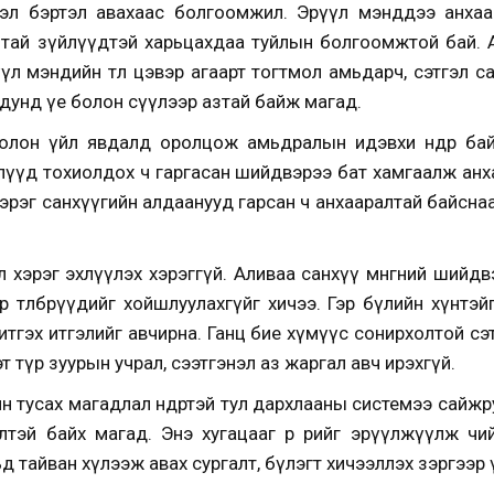
эл бэртэл авахаас болгоомжил. Эрүүл мэнддээ анхаа
лтай зүйлүүдтэй харьцахдаа туйлын болгоомжтой бай. 
 мэндийн төлөө цэвэр агаарт тогтмол амьдарч, сэтгэл сана
дунд үе болон сүүлээр азтай байж магад.
олон үйл явдалд оролцож амьдралын идэвхи өндөр бай
лүүд тохиолдох ч гаргасан шийдвэрээ бат хамгаалж ан
зэрэг санхүүгийн алдаанууд гарсан ч анхааралтай байсн
хэрэг эхлүүлэх хэрэггүй. Аливаа санхүү мөнгөний шийдвэ
р төлбөрүүдийг хойшлуулахгүйг хичээ. Гэр бүлийн хүнтэ
тгэх итгэлийг авчирна. Ганц бие хүмүүс сонирхолтой сэт
т түр зуурын учрал, сээтгэнэл аз жаргал авч ирэхгүй.
чин тусах магадлал өндөртэй тул дархлааны системээ сайж
эй байх магад. Энэ хугацааг өөрөө өөрийгөө эрүүлжүүлж ч
д тайван хүлээж авах сургалт, бүлэгт хичээллэх зэргээр