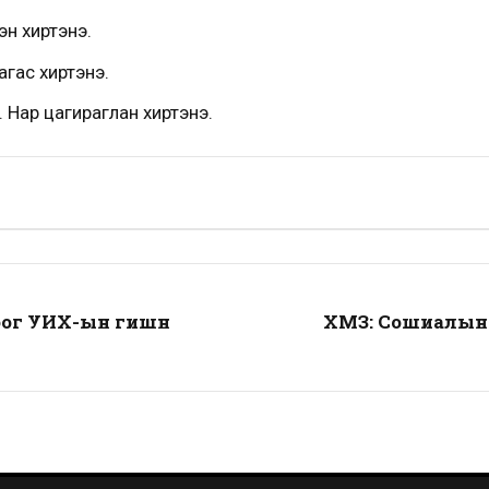
эн хиртэнэ.
агас хиртэнэ.
 Нар цагираглан хиртэнэ.
ог УИХ-ын гишүүн
ХМЗ: Сошиалын м