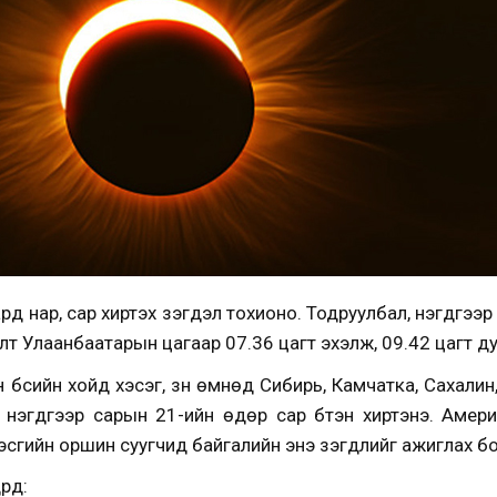
рд нар, сар хиртэх үзэгдэл тохионо. Тодруулбал, нэгдүгээ
лт Улаанбаатарын цагаар 07.36 цагт эхэлж, 09.42 цагт ду
 бүсийн хойд хэсэг, зүүн өмнөд Сибирь, Камчатка, Сахалин
нэгдүгээр сарын 21-ийн өдөр сар бүтэн хиртэнэ. Амери
сгийн оршин суугчид байгалийн энэ үзэгдлийг ажиглах 
үүд: