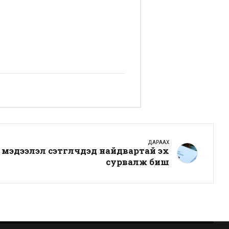
ДАРААХ
эдээлэл сэтгүүлчдэд найдвартай эх
сурвалж биш