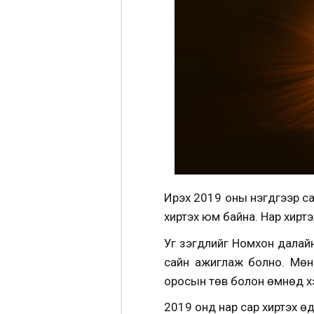
Ирэх 2019 оны нэгдүгээр са
хиртэх юм байна. Нар хиртэ
Уг үзэгдлийг Номхон далайн
сайн ажиглаж болно. Мөн 
оросын төв болон өмнөд хэ
2019 онд нар сар хиртэх өдр