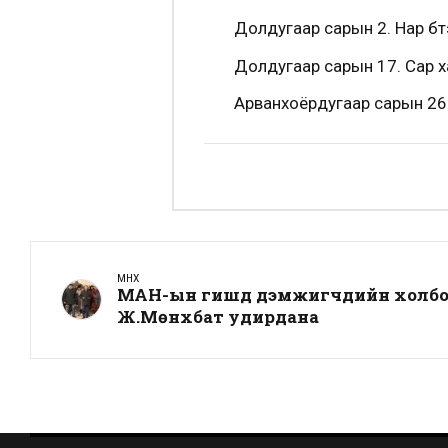
Долдугаар сарын 2. Нар бүт
Долдугаар сарын 17. Сар х
Арванхоёрдугаар сарын 26.
ӨМНӨХ
МАН-ын гишүүд дэмжигчдийн холбо
Ж.Мөнхбат удирдана