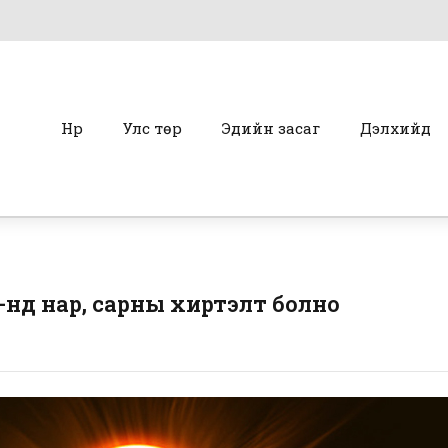
Нүүр
Улс төр
Эдийн засаг
Дэлхийд
6-нд нар, сарны хиртэлт болно