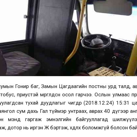
сумын Гонир баг, Замын Цагдаагийн постны урд талд, а
тобус, приустэй мөргөлдсөн осол гарчээ. Ослын улмаас 
уулагдсан тухай дуудлагыг өчигдөр (2018.12.24) 15:31 ц
нгол сум дахь Гал түймэр унтраах, аврах 40 дүгээр ан
н мэнд гаргаж эмнэлгийн байгууллагад шилжүүлэн 
ж, дотор нь иргэн Ж бэртэж, хөдлөх боломжгүй болсон ба