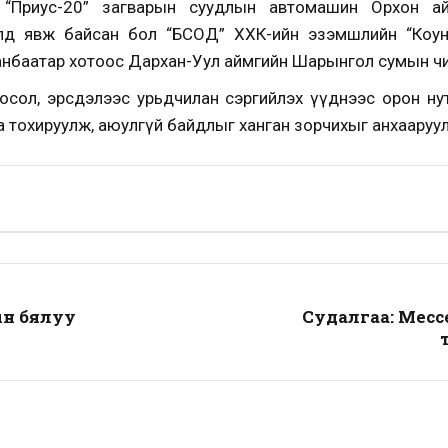
“Приус-20” загварын суудлын автомашин Орхон ай
элд явж байсан бол “БСОД” ХХК-ийн эзэмшлийн “Коун
анбаатар хотоос Дархан-Уул аймгийн Шарынгол сумын ч
сол, эрсдэлээс урьдчилан сэргийлэх үүднээс орон нутги
 тохируулж, аюулгүй байдлыг ханган зорчихыг анхааруу
ын бялуу
Судалгаа: Месс