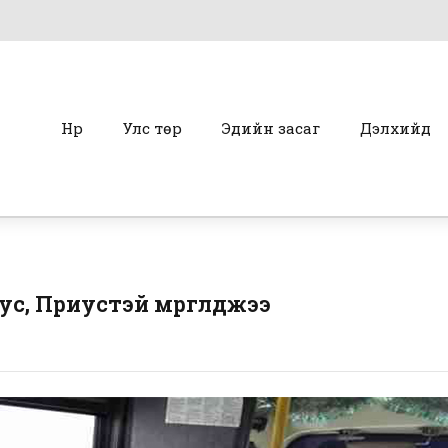
Нүүр
Улс төр
Эдийн засаг
Дэлхийд
с, Приустэй мөргөлджээ