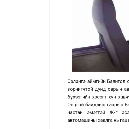
Сэлэнгэ аймгийн Баянгол 
зорчигчтой дунд оврын ав
бүхээгийн хэсэгт хүн хавч
Онцгой байдлын газрын Бая
настай эмэгтэй Ж-г эсэ
автомашины хаалга нь гаца