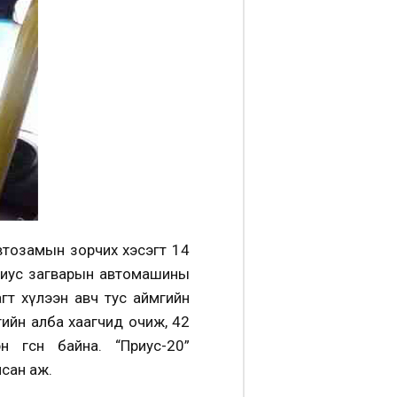
втозамын зорчих хэсэгт 14
приус загварын автомашины
агт хүлээн авч тус аймгийн
гийн алба хаагчид очиж, 42
өгсөн байна. “Приус-20”
йсан аж.