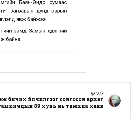
мгийн Баян-Өндөр сумаас
ти” загварын дунд оврын
иглэлд явж байжээ.
йн замд Замын хөдөлгөөний
лж байна.
ДАРААХ
еж бичих үйлчилгээг сонгосон архаг
тамхичдын 89 хувь нь тамхиа хаяв