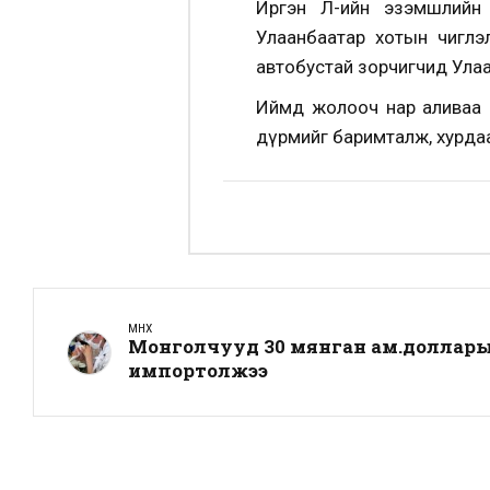
Иргэн Л-ийн эзэмшлийн 
Улаанбаатар хотын чигл
автобустай зорчигчид Ула
Иймд жолооч нар аливаа о
дүрмийг баримталж, хурдаа
ӨМНӨХ
Монголчууд 30 мянган ам.доллар
импортолжээ