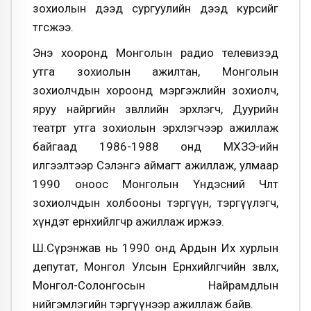
зохиолын дээд сургуулийн дээд курсийг
төгсжээ.
Энэ хооронд Монголын радио телевизэд
утга зохиолын ажилтан, Монголын
зохиолчдын хороонд мэргэжлийн зохиолч,
яруу найргийн зөвлөлийн эрхлэгч, Дуурийн
театрт утга зохиолын эрхлэгчээр ажиллаж
байгаад 1986-1988 онд МХЗЭ-ийн
илгээлтээр Сэлэнгэ аймагт ажиллаж, улмаар
1990 оноос Монголын Үндэсний Чөлөөт
зохиолчдын холбооны тэргүүн, тэргүүлэгч,
хүндэт ерөнхийлөгчөөр ажиллаж иржээ.
Ш.Сүрэнжав нь 1990 онд Ардын Их хурлын
депутат, Монгол Улсын Ерөнхийлөгчийн зөвлөх,
Монгол-Солонгосын Найрамдлын
нийгэмлэгийн тэргүүнээр ажиллаж байв.