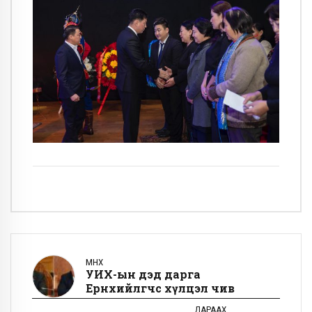
ӨМНӨХ
УИХ-ын дэд дарга
Ерөнхийлөгчөөс хүлцэл өчив
ДАРААХ