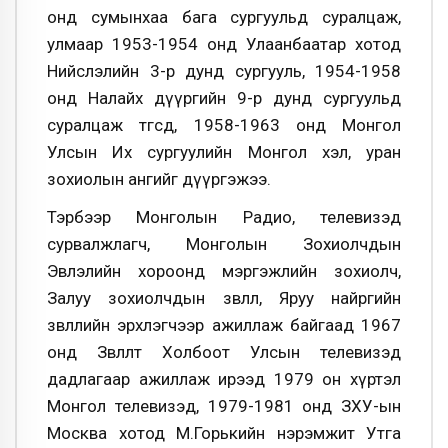
онд сумынхаа бага сургуульд суралцаж,
улмаар 1953-1954 онд Улаанбаатар хотод
Нийслэлийн 3-р дунд сургууль, 1954-1958
онд Налайх дүүргийн 9-р дунд сургуульд
суралцаж төгсөөд, 1958-1963 онд Монгол
Улсын Их сургуулийн Монгол хэл, уран
зохиолын ангийг дүүргэжээ.
Тэрбээр Монголын Радио, телевизэд
сурвалжлагч, Монголын Зохиолчдын
Эвлэлийн хороонд мэргэжлийн зохиолч,
Залуу зохиолчдын зөвлөл, Яруу найргийн
зөвлөлийн эрхлэгчээр ажиллаж байгаад 1967
онд Зөвлөлт Холбоот Улсын телевизэд
дадлагаар ажиллаж ирээд 1979 он хүртэл
Монгол телевизэд, 1979-1981 онд ЗХУ-ын
Москва хотод М.Горькийн нэрэмжит Утга