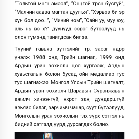
“Тольтой мөнгөн эмээл”, “Онцгой төрсөн бүсгүй”,
“Малчин ааваа магтан дуулъя”, “Хэрвээ би эр
хүн бол доо…”, “Миний ном”, “Сайн уу, муу юу,
аль нь вэ хө?” дуунууд зэрэг бүтээлүүд нь
олон түмэнд танигдсан билээ.
Түүний гавьяа зүтгэлийг төр, засаг өндрөөр
үнэлж 1988 онд Төрийн шагнал, 1999 онд
Ардын уран зохиолч цол хүртээж, Ардын
хувьсгалын болон бусад ойн медалиар тус
тус шагнажээ. Монгол Улсын Төрийн шагналт,
Ардын уран зохиолч Шаравын Сүрэнжавын
ажилч хичээнгүй, нөхөрсөг зан, дундаршгүй
авьяас билэг, зарчимч чанар, суут бүтээлүүд,
Монголын уран зохиолын төлөөх зүрх сэтгэл нь
бидний сэтгэлд үүрд дурсагдах болно.