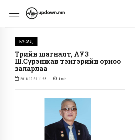
БУСАД
Төрийн шагналт, АУЗ
Ш.Сүрэнжав тэнгэрийн орноо
заларлаа
2018-12-24 11:38
1
min