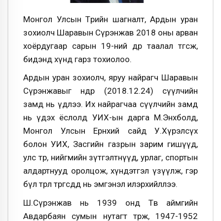
Монгол Улсын Төрийн шагналт, Ардын уран
зохиолч Шаравын Сүрэнжав 2018 оны арван
хоёрдугаар сарын 19-ний өдөр таалал төгсөж,
бидэнд хүнд гарз тохиолоо.
Ардын уран зохиолч, яруу найрагч Шаравын
Сүрэнжавыг өнөөдөр (2018.12.24) сүүлчийн
замд нь үдлээ. Их найрагчаа сүүлчийн замд
нь үдэх ёслолд УИХ-ын дарга М.Энхболд,
Монгол Улсын Ерөнхий сайд У.Хүрэлсүх
болон УИХ, Засгийн газрын зарим гишүүд,
улс төр, нийгмийн зүтгэлтнүүд, урлаг, спортын
алдартнууд оролцож, хүндэтгэл үзүүлж, гэр
бүл төрөл төрөгсдөд нь эмгэнэл илэрхийллээ.
Ш.Сүрэнжав нь 1939 онд Төв аймгийн
Авдарбаян сумын нутагт төрж, 1947-1952