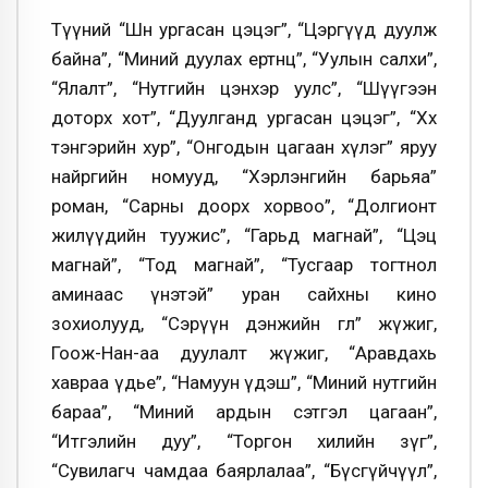
Түүний​ “Шөнө ургасан цэцэг”, “Цэргүүд дуулж
байна”, “Миний дуулах ертөнц”, “Уулын салхи”,
“Ялалт”, “Нутгийн цэнхэр уулс”, “Шүүгээн
доторх хот”, “Дуулганд ургасан цэцэг”, “Хөх
тэнгэрийн хур”, “Онгодын цагаан хүлэг” яруу
найргийн номууд, “Хэрлэнгийн барьяа”
роман, “Сарны доорх хорвоо”, “Долгионт
жилүүдийн туужис”, “Гарьд магнай”, “Цэц
магнай”, “Тод магнай”, “Тусгаар тогтнол
аминаас үнэтэй” уран сайхны кино
зохиолууд, “Сэрүүн дэнжийн өглөө” жүжиг,
Гоож-Нан-аа дуулалт жүжиг, “Аравдахь
хавраа үдье”, “Намуун үдэш”, “Миний нутгийн
бараа”, “Миний ардын сэтгэл цагаан”,
“Итгэлийн дуу”, “Торгон хилийн зүг”,
“Сувилагч чамдаа баярлалаа”, “Бүсгүйчүүл”,