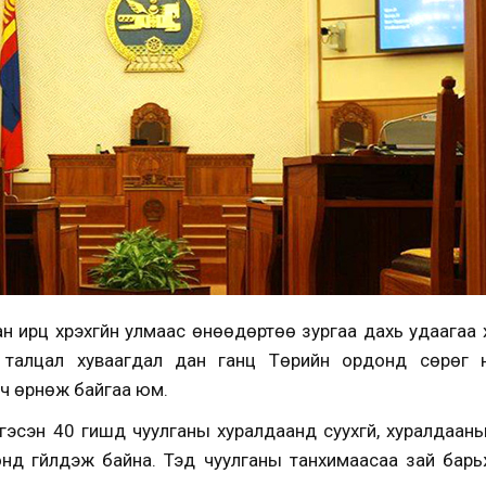
н ирц хүрэхгүйн улмаас өнөөдөртөө зургаа дахь удаагаа
 талцал хуваагдал дан ганц Төрийн ордонд сөрөг нөл
 ч өрнөж байгаа юм.
сэн 40 гишүүд чуулганы хуралдаанд суухгүй, хуралдааны и
нд гүйлдэж байна. Тэд чуулганы танхимаасаа зай барь