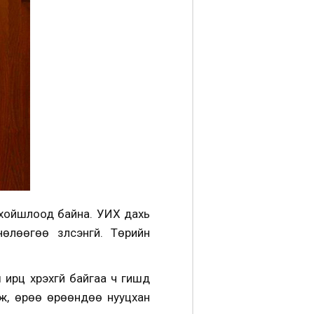
 хойшлоод байна. УИХ дахь
өөгөө үзүүлсэнгүй. Төрийн
рц хүрэхгүй байгаа ч гишүүд
ж, өрөө өрөөндөө нууцхан