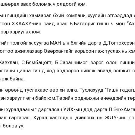
өвшөөрөл авах боломж ч олдоогүй юм.
 гишүүдийн хамаарал бүхий компани, хуулийн этгээдүүдэд 
сөн ХХААХҮ-ийн сайд асан Б.Батзориг гишүүн ч мөн “Ах 
гээр хариулах юм.
гийг толгойлж суугаа МАН-ын бүлгийн дарга Д.Тогтохсүрэн 
огтоо ажиллахаар Өвөрхангайг зорьсон гэж туслах нь хэ
С.Жавхлан, С.Бямбацогт, Б.Саранчимэг зэрэг олон гишү
алганы цаана гишүүд хэд хэдээрээ нийлж аваад ээлжит 
нож байна.
йн өрөөнд туслахаас өөр хүн алга. Туслахууд “Гишүүн гадаг
хэн хариулт өгч байх юм.Төрийн ордныхны өнөөдрийн төр
ы хуралдааныг даргалсан УИХ-ын дэд дарга Л.Энх-Амгала
анал гаргасан. Хурал хаягсдын дийлэнх нь ЖДҮ-чин гол
 болов уу.