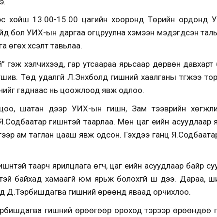
э.
эс хойш 13.00-15.00 цагийн хооронд Төрийн ордонд У
йд бол УИХ-ын даргаа огцруулна хэмээн мэдэгдсэн талын 
а өгөх хүсэлт тавьлаа.
й” гэж хэлчихээд, гар утсаараа ярьсаар дөрвөн давхарт 
шив. Төд удалгүй Л.Энхболд гишүүний хаалганы түгжээ то
нийг гаднаас нь цоожлоод явж одлоо.
цоо, шатан дээр УИХ-ын гишүүн, Зам тээврийн хөгжл
Я.Содбаатар гишүүнтэй таарлаа. Мөн цаг үеийн асуудлаар 
үгээр ам таглан цааш явж одсон. Гэхдээ ганц Я.Содбаатар
ишүүнтэй таарч ярилцлага өгч, цаг үеийн асуудлаар байр су
эй байхад хамаагүй юм ярьж болохгүй шүү дээ. Дараа, ш
д Д.Тэрбишдагва гишүүний өрөөнд яваад орчихлоо.
эрбишдагва гишүүний өрөөгөөр ороход тэрээр өрөөндөө 