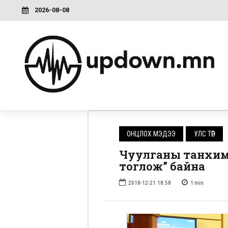
2026-08-08
ОНЦЛОХ МЭДЭЭ
УЛС ТӨР
Чуулганы танхима
тоглож” байна
2018-12-21 18:58
1
min