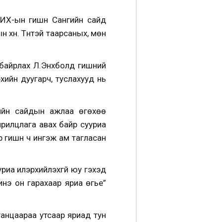
ИХ-ын гишүүн Сангийн сайд
хүн. Түүнтэй таарсаных, мөн
байрлах Л.Энхболд гишүүний
рхийн дуугарч, туслахууд нь
ийн сайдын ажлаа өгөхөө
ярилцлага авах байр сууриа
 гишүүн ч ингэж ам тагласан
уриа илэрхийлэхгүй юу гэхэд
инэ он гарахаар яриа өгье”
ганцаараа утсаар яриад тун