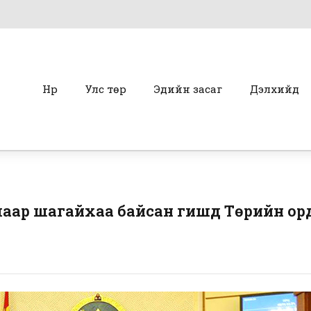
Нүүр
Улс төр
Эдийн засаг
Дэлхийд
ар шагайхаа байсан гишүүд Төрийн ор