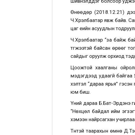
шивнэлддэг болсоор уджэ
Өнөөдөр (2018.12.21) үдэ
Ч.Хүрэлбаатар явж байв. Са
цаг үеийн асуудлын тодруулг
Ч.Хүрэлбаатар “за байж ба
түгжээтэй байсан өрөөг тог
сайдыг оруулж орхиод тэд
Цоожтой хаалганы ойрол
мэдэгдээд удаагүй байгаа 
хэлтэл “дараа ярья” гэсэн 
юм биш.
Үүний дараа Б.Бат-Эрдэнэ г
“Нөхцөл байдал ийм эгзэгт
хэмээн найрсагхан учирлаа
Түүнтэй таарахын өмнө Д.Т