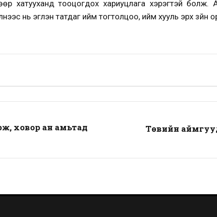
өөр хатууханд тооцогдох хариуцлага хэрэгтэй болж. А
ээс нь эгүүлэн татдаг ийм тогтолцоо, ийм хууль эрх зүйн о
рж, ховор ан амьтад
Төвийн аймгууд