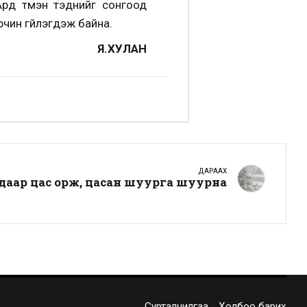
рд түмэн тэднийг сонгоод
рчин үгүйлэгдэж байна.
Я.ХУЛАН
ДАРААХ
аар цас орж, цасан шуурга шуурна
Сурталчилгаа
Холбоо барих