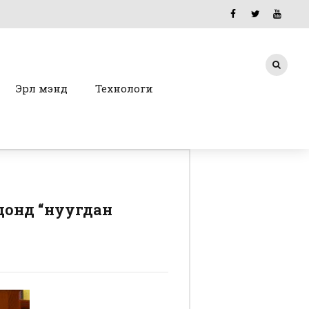
Эрүүл мэнд
Технологи
донд “нуугдан