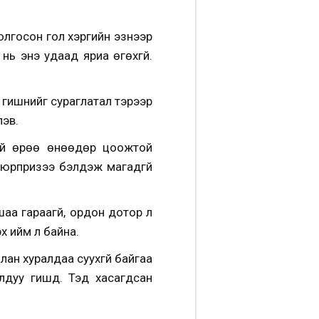
олгосон гол хэргийн эзнээр
нь энэ удаад яриа өгөхгүй.
гишүүнийг сураглатал тэрээр
лэв.
үний өрөө өнөөдөр цоожтой
сюрпризээ бэлдэж магадгүй
шаа гараагүй, ордон дотор л
х ийм л байна.
н хуралдаа суухгүй байгаа
дуу гишүүд. Тэд хасагдсан