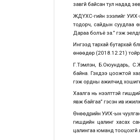
завгүй байсан тул надад з
ЖДҮХС-гийн зээлийг УИХ-ын
тодорч, сайдын суудлаа өг
Дараа болъё за.” гэж эелд
Ингээд тархай бутархай бүл
өнөөдөр (2018.12.21) тойр
Г.Тэмүүлэн, Б.Оюундарь, 
байна. Гэхдээ цоожтой ха
гэж ордны ажилчид хошиг
Хаалга нь нээлттэй гишүүди
явж байгаа” гэсэн ив ижил
Өнөөдрийн УИХ-ын чуулган
гишүүдийн цалинг хасах с
цалингаа юманд тооцохгүй л