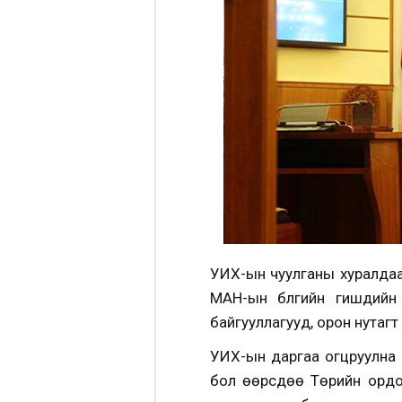
УИХ-ын чуулганы хуралдаа
МАН-ын бүлгийн гишүүдийн
байгууллагууд, орон нутагт
УИХ-ын даргаа огцруулна гэ
бол өөрсдөө Төрийн ордо