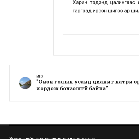
Харин тэдэнд цалингаас 
гаргаад ирсэн шигээ ар шилн
ӨМНӨХ
"Онон голын усанд цианит натри о
хордож болзошгүй байна"
Зохиогчийн эрх хуулиар хамгаалагдсан